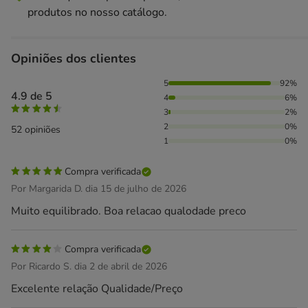
produtos no nosso catálogo.
Opiniões dos clientes
92% das pessoas avaliaram com 5 estrelas, 6% das pessoas 
5
92%
4.9 de 5
4
6%
3
2%
2
0%
52 opiniões
1
0%
Compra verificada
Por Margarida D. dia 15 de julho de 2026
Muito equilibrado. Boa relacao qualodade preco
Compra verificada
Por Ricardo S. dia 2 de abril de 2026
Excelente relação Qualidade/Preço