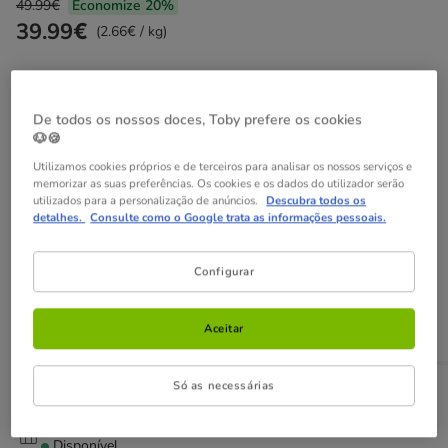
49.99€
Economize 20%
Preço anterior 49.99€, Está a poupar 20%, Preço Final 39.
39.99€
(2.66€ / kg)
Não perca estas promoções!
De todos os nossos doces, Toby prefere os cookies
20% Desc
Direto numa seleção de ração da Criadores para
🐶🍪
cão.
Ver condições
Utilizamos cookies próprios e de terceiros para analisar os nossos serviços e
memorizar as suas preferências. Os cookies e os dados do utilizador serão
-25% na 2ª un
Com cupão numa seleção de alimentação,
utilizados para a personalização de anúncios.
Descubra todos os
detalhes.
Consulte como o Google trata as informações pessoais.
higiene e acessórios.
Ver condições
Cupão:
SUPER25
Copiar
Configurar
Adicionar ao carrinho
Aceitar
Só as necessárias
Opções de envio
Ver detalhes
Recolha em loja com Click & Collect
Disponível