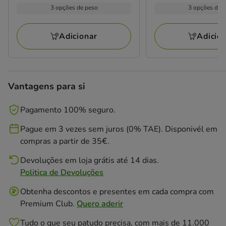
por
por
2.99€
1.79€
3 opções de peso
3 opções de 
2
1
kg
kg
a
a
avaliações
avaliações
71.76€
40.81€
Adicionar
Adicio
Vantagens para si
Pagamento 100% seguro.
Pague em 3 vezes sem juros (0% TAE). Disponivél em
compras a partir de 35€.
Devoluções em loja grátis até 14 dias.
Politica de Devoluções
Obtenha descontos e presentes em cada compra com
Premium Club.
Quero aderir
Tudo o que seu patudo precisa, com mais de 11.000