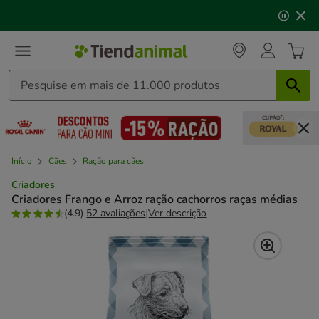
2
🐱
Celebre o dia do gato
com descontos até
25%
!
de
3,
mensagem,
Início
Cães
Ração para cães
Criadores
Criadores Frango e Arroz ração cachorros raças médias
(4.9)
52 avaliações
|
Ver descrição