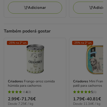
140
66
a
a
avaliações
avaliações
Adicionar
Adicio
67.98€
25.99€
Também poderá gostar
-25% na 2ª un.
-25% na 2ª un.
Criadores
Frango-arroz comida
Criadores
Mini Frango
húmida para cachorros
patê para cachorros
4
5
(2)
(1)
4
5
Preço
2.99€
-
71.76€
Preço
1.79€
-
40.81€
estrelas
estrelas
7.25€
11.34€
Desde 7.25€ / kg
Desde 11.34€ / kg
de
de
com
com