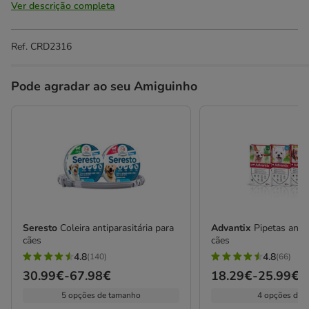
Ver descrição completa
Ref.
CRD2316
Pode agradar ao seu Amiguinho
Seresto
Coleira antiparasitária para
Advantix
Pipetas anti
cães
cães
4.8
4.8
(140)
(66)
4.8
4.8
Preço
30.99€
-
67.98€
Preço
18.29€
-
25.99€
estrelas
estrelas
de
de
5 opções de tamanho
4 opções de 
com
com
30.99€
18.29€