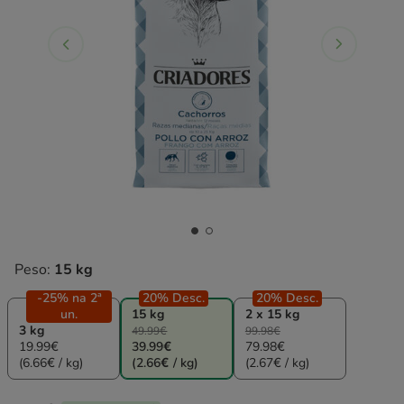
Peso:
15 kg
-25% na 2ª
20% Desc.
20% Desc.
un.
15 kg
2 x 15 kg
3 kg
49.99€
99.98€
19.99€
39.99€
79.98€
(6.66€ / kg)
(2.66€ / kg)
(2.67€ / kg)