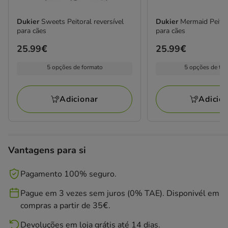
Dukier
Sweets Peitoral reversível
Dukier
Mermaid Peitor
para cães
para cães
Preço
25.99€
Preço
25.99€
25.99€
25.99€
5 opções de formato
5 opções de ta
Adicionar
Adicio
Vantagens para si
Pagamento 100% seguro.
Pague em 3 vezes sem juros (0% TAE). Disponivél em
compras a partir de 35€.
Devoluções em loja grátis até 14 dias.