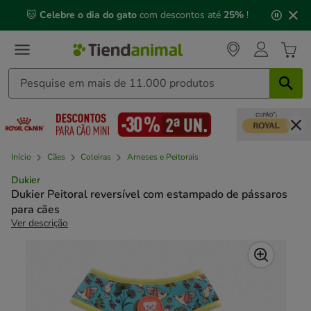
2
🐱
Celebre o dia do gato
com descontos até
25%
!
de
3,
mensagem,
Início
Cães
Coleiras
Arneses e Peitorais
Dukier
Dukier Peitoral reversível com estampado de pássaros
para cães
Ver descrição