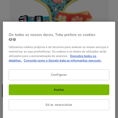
De todos os nossos doces, Toby prefere os cookies
🐶🍪
Utilizamos cookies próprios e de terceiros para analisar os nossos serviços e
memorizar as suas preferências. Os cookies e os dados do utilizador serão
utilizados para a personalização de anúncios.
Descubra todos os
detalhes.
Consulte como o Google trata as informações pessoais.
Guia de tamanhos
Tamanho:
XL
Configurar
Sem Stock
XL
Aceitar
25.99€
Só as necessárias
25.99€
Preço 25.99€