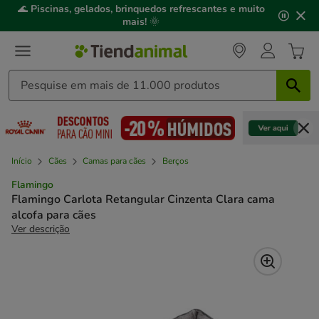
2
🌊
Piscinas, gelados, brinquedos refrescantes e muito
de
mais!
🌞
3,
mensagem,
Início
Cães
Camas para cães
Berços
Flamingo
Flamingo Carlota Retangular Cinzenta Clara cama
alcofa para cães
Ver descrição