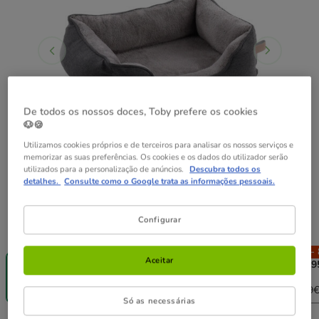
De todos os nossos doces, Toby prefere os cookies
🐶🍪
Utilizamos cookies próprios e de terceiros para analisar os nossos serviços e
memorizar as suas preferências. Os cookies e os dados do utilizador serão
utilizados para a personalização de anúncios.
Descubra todos os
detalhes.
Consulte como o Google trata as informações pessoais.
Configurar
Guia de tamanhos
Tamanho:
65 x 45 x 20 cm
Até - 8€!
Até - 8€!
Até - 8€!
Até - 
Aceitar
65 x 45 x 20
80 x 67 x 22
100 x 80 x 25
120 x 9
cm
cm
cm
cm
69.99€
115.99€
159.99€
209.99
Só as necessárias