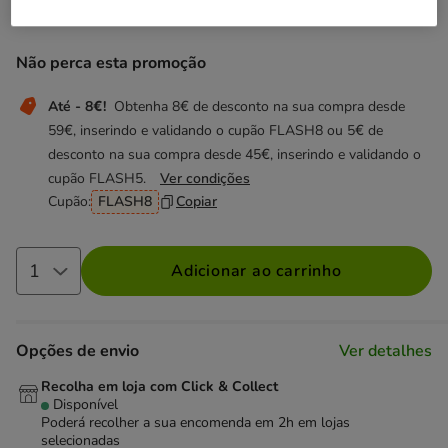
69.99€
Preço 69.99€
Não perca esta promoção
Até - 8€!
Obtenha 8€ de desconto na sua compra desde
59€, inserindo e validando o cupão FLASH8 ou 5€ de
desconto na sua compra desde 45€, inserindo e validando o
cupão FLASH5.
Ver condições
Cupão:
FLASH8
Copiar
Adicionar ao carrinho
Opções de envio
Ver detalhes
Recolha em loja com Click & Collect
Disponível
Poderá recolher a sua encomenda em 2h em lojas
selecionadas