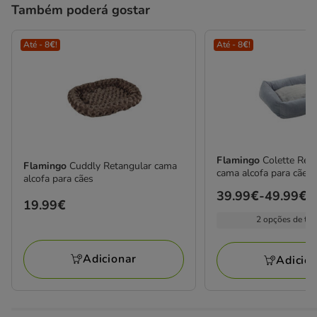
Também poderá gostar
Até - 8€!
Até - 8€!
Flamingo
Colette Ret
Flamingo
Cuddly Retangular cama
cama alcofa para cães
alcofa para cães
Preço
39.99€
-
49.99€
Preço
19.99€
de
2 opções de ta
19.99€
39.99€
a
Adicionar
Adicio
49.99€