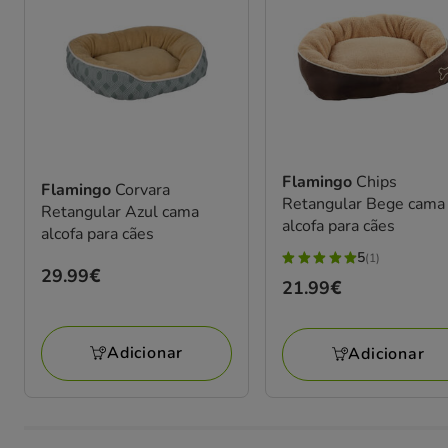
Flamingo
Chips
Flamingo
Corvara
Retangular Bege cama
Retangular Azul cama
alcofa para cães
alcofa para cães
5
(1)
5
Preço
29.99€
Preço
21.99€
estrelas
29.99€
21.99€
com
1
Adicionar
Adicionar
avaliações