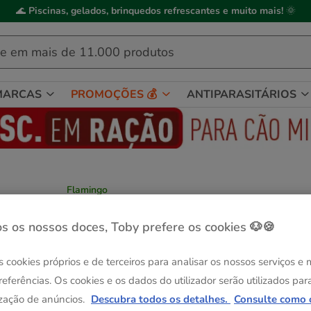
ick&Collect
: compre online, recolha em
2h
, mediante disponibilidade de
MARCAS
PROMOÇÕES 💰
ANTIPARASITÁRIOS
Flamingo
Flamingo Corvara Retangular Castanha
cama alcofa para cães
s os nossos doces, Toby prefere os cookies 🐶🍪
Ver descrição
s cookies próprios e de terceiros para analisar os nossos serviços e
Guia de tama
Tamanho:
52 x 46 x 15 cm
referências. Os cookies e os dados do utilizador serão utilizados par
Até - 8€!
52 x 46 x 15 cm
zação de anúncios.
Descubra todos os detalhes.
Consulte como 