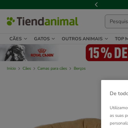
3
📢
Cl
de
3,
mensagem,
CÃES
GATOS
OUTROS ANIMAIS
TOP 
Início
Cães
Camas para cães
Berços
De todo
Utilizamo
as suas p
personali