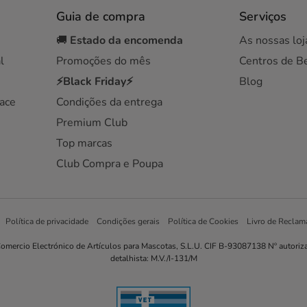
Guia de compra
Serviços
🚚
Estado da encomenda
As nossas loj
l
Promoções do mês
Centros de B
⚡Black Friday⚡
Blog
ace
Condições da entrega
Premium Club
Top marcas
Club Compra e Poupa
Política de privacidade
Condições gerais
Política de Cookies
Livro de Reclam
omercio Electrónico de Artículos para Mascotas, S.L.U. CIF B-93087138 Nº autoriz
detalhista: M.V./I-131/M