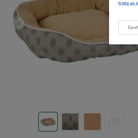
trata as 
Conf