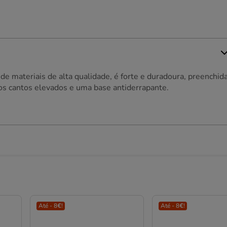
 de materiais de alta qualidade, é forte e duradoura, preenchid
 os cantos elevados e uma base antiderrapante.
Até - 8€!
Até - 8€!