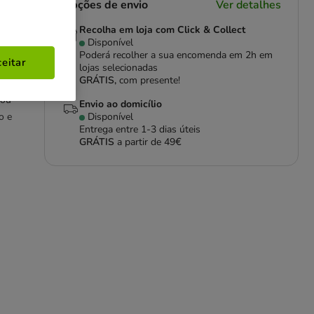
Opções de envio
Ver detalhes
Recolha em loja com Click & Collect
Disponível
Poderá recolher a sua encomenda em 2h em
eitar
lojas selecionadas
GRÁTIS,
com presente!
 ou
Envio ao domicílio
o e
Disponível
Entrega entre
1-3 dias úteis
GRÁTIS
a partir de 49€