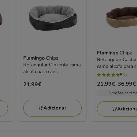
Flamingo
Chipz
Flamingo
Chips
Retangular Casta
Retangular Cinzenta cama
cama alcofa para 
alcofa para cães
5
(2)
5
Preço
21.99€
-
36.99€
Preço
21.99€
estrelas
de
21.99€
com
3 opções de tam
21.99€
2
a
avaliações
Adicionar
Adicion
36.99€