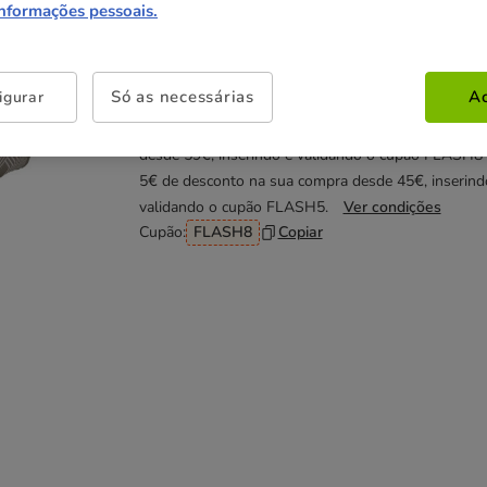
29.99€
informações pessoais.
Não perca esta promoção
Só as necessárias
Ac
igurar
Até - 8€!
Obtenha 8€ de desconto na sua compra
desde 59€, inserindo e validando o cupão FLASH8
5€ de desconto na sua compra desde 45€, inserind
validando o cupão FLASH5.
Ver condições
Cupão:
FLASH8
Copiar