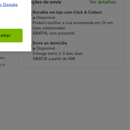
Opções de envio
Ver detalhes
o Google
Recolha em loja com Click & Collect
Disponível
Poderá recolher a sua encomenda em 2h em
lojas selecionadas
GRÁTIS,
com presente!
eitar
Envio ao domicílio
Disponível
Entrega entre
1-3 dias úteis
 ou
GRÁTIS
a partir de 49€
o e