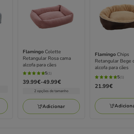
Flamingo
Colette
Flamingo
Chips
Retangular Rosa cama
Retangular Bege 
alcofa para cães
alcofa para cães
5
(1)
5
5
(1)
5
Preço
39.99€
-
49.99€
estrelas
Preço
21.99€
estrelas
de
com
2 opções de tamanho
21.99€
com
39.99€
1
1
a
avaliações
Adicion
Adicionar
avaliações
49.99€