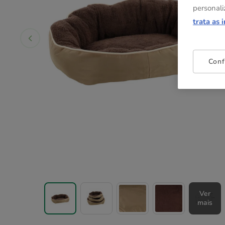
personali
trata as 
Conf
Ver
mais