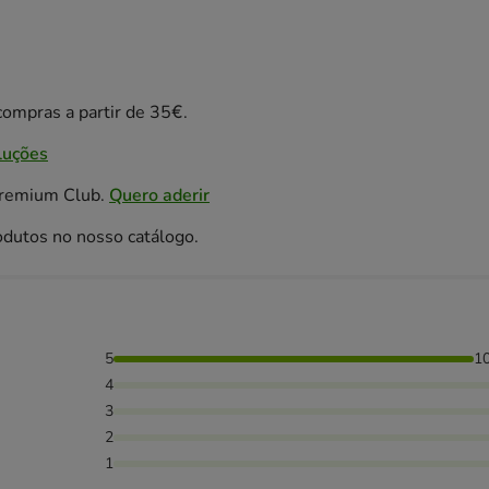
ompras a partir de 35€.
luções
Premium Club.
Quero aderir
odutos no nosso catálogo.
5
1
4
3
2
1