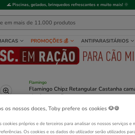
🌊
Piscinas, gelados, brinquedos refrescantes e muito mais!
🌞
MARCAS
PROMOÇÕES 💰
ANTIPARASITÁRIOS
Flamingo
Flamingo Chipz Retangular Castanha cam
alcofa para cães
(5)
2 avaliações
|
Ver descrição
s os nossos doces, Toby prefere os cookies 🐶🍪
Guia de tama
Tamanho:
52 x 46 x 20 cm
s cookies próprios e de terceiros para analisar os nossos serviços e
Até - 8€!
Até - 8€!
52 x 46 x 20 cm
63 x 60 x 20 cm
referências. Os cookies e os dados do utilizador serão utilizados par