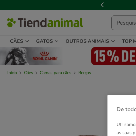
2
de
3,
mensagem,
CÃES
GATOS
OUTROS ANIMAIS
TOP 
Início
Cães
Camas para cães
Berços
De todo
Utilizamo
as suas p