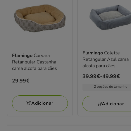
Flamingo
Colette
Flamingo
Corvara
Retangular Azul cama
Retangular Castanha
alcofa para cães
cama alcofa para cães
Preço
39.99€
-
49.99€
Preço
29.99€
de
29.99€
2 opções de tamanho
39.99€
a
Adicionar
Adicionar
49.99€