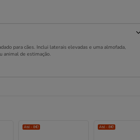
ado para cães. Inclui laterais elevadas e uma almofada,
u animal de estimação.
Até - 8€!
Até - 8€!