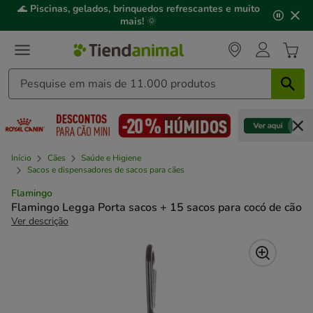
2
🌊
Piscinas, gelados, brinquedos refrescantes e muito
de
mais!
🌞
3,
mensagem,
Início
Cães
Saúde e Higiene
Sacos e dispensadores de sacos para cães
Flamingo
Flamingo Legga Porta sacos + 15 sacos para cocó de cão
Ver descrição