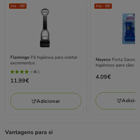
Até - 8€!
Até - 8€!
Flamingo
Pá higiénica para coletar
Nayeco
Porta Sacos +
excrementos
higiénicos para cães
4
(1)
4
Preço
4.09€
Preço
11.99€
estrelas
4.09€
11.99€
com
1
Adicio
Adicionar
avaliações
Vantagens para si