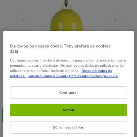
De todos os nossos doces, Toby prefere os cookies
🐶🍪
Utilizamos cookies próprios e de terceiros para analisar os nossos serviços e
memorizar as suas preferências. Os cookies e os dados do utilizador serão
utilizados para a personalização de anúncios.
Descubra todos os
detalhes.
Consulte como o Google trata as informações pessoais.
Configurar
Formato:
1 ud.
Até - 8€!
Aceitar
1 ud.
6.95€
Só as necessárias
6.95€
Preço 6.95€