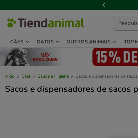
3
📢
Cl
de
3,
mensagem,
CÃES
GATOS
OUTROS ANIMAIS
TOP 
Início
Cães
Saúde e Higiene
Sacos e dispensadores de sacos
Sacos e dispensadores de sacos p