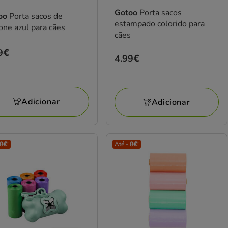
Gotoo
Porta sacos
oo
Porta sacos de
estampado colorido para
cone azul para cães
cães
ço
9€
Preço
4.99€
9€
4.99€
Adicionar
Adicionar
 8€!
Até - 8€!