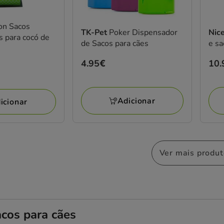
n Sacos
TK-Pet
Poker Dispensador
Nic
 para cocó de
de Sacos para cães
e sa
Preço
4.95€
Pre
10.
4.95€
10.
Adicionar
icionar
Ver mais produ
acos para cães