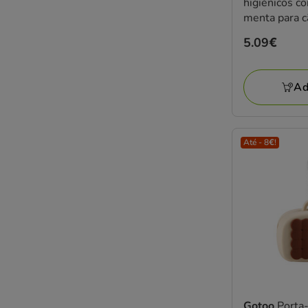
higiénicos c
menta para c
Preço
5.09€
5.09€
Ad
Até - 8€!
Gotoo
Porta