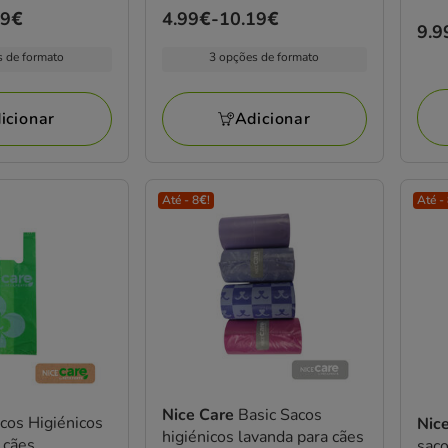
99€
Preço
4.99€
-
10.19€
estrelas
Pre
9.9
de
com
9.9
s de formato
3 opções de formato
4.99€
1
a
avaliações
10.19€
icionar
Adicionar
Até - 8€!
Até -
Nice Care
Basic Sacos
cos Higiénicos
Nic
higiénicos lavanda para cães
 cães
saco