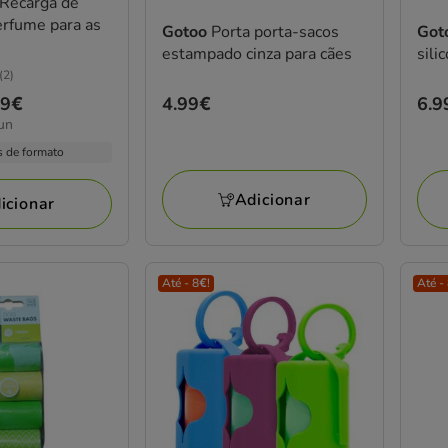
Recarga de
rfume para as
Gotoo
Porta porta-sacos
Got
estampado cinza para cães
sili
(2)
Preço
4.99€
Pre
6.9
99€
un
4.99€
6.9
s de formato
Adicionar
icionar
Até - 8€!
Até -