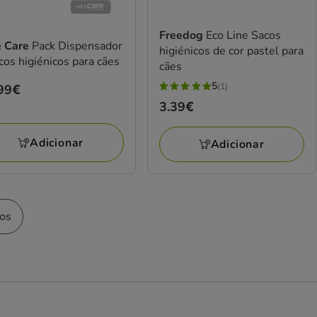
Freedog
Eco Line Sacos
e Care
Pack Dispensador
higiénicos de cor pastel para
cos higiénicos para cães
cães
5
(1)
ço
99€
5
99€
Preço
3.39€
estrelas
3.39€
com
Adicionar
Adicionar
1
avaliações
tos