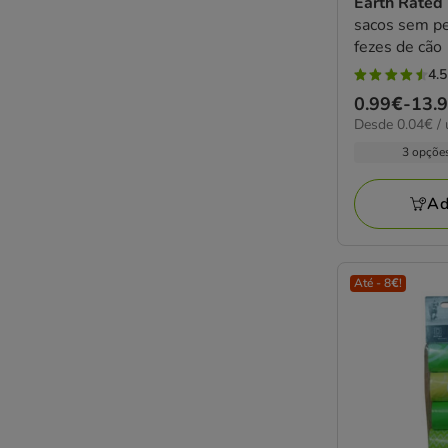
Earth Rated
sacos sem pe
fezes de cão
4.5
4.5
Preço
0.99€
-
13.
estrelas
0.04€
Desde 0.04€ / 
de
com
por
0.99€
3 opçõe
2
UN
a
avaliações
13.99€
Ad
Até - 8€!