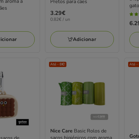
om aroma a
Pretos para cães
gato
ães
Preço
3.29€
5
0.82€
0.82€ / un
3.29€
Pre
6.2
estr
por
6.2
UN
com
Adicionar
icionar
8
aval
Até - 8€!
Até -
Nice Care
Basic Rolos de
Got
sacos higiénicos com aroma
-sacos de