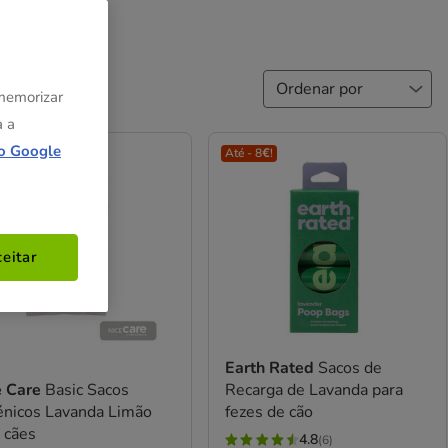
 memorizar
a a
o Google
 8€!
Até - 8€!
eitar
Earth Rated
Sacos de
e Care
Basic Sacos
Recarga de Lavanda para
énicos Lavanda Limão
fezes de cão
 cães
4.8
(6)