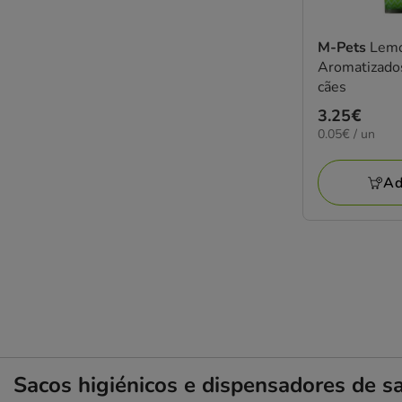
M-Pets
Lemo
Aromatizados
cães
Preço
3.25€
0.05€
0.05€ / un
3.25€
por
UN
Ad
Sacos higiénicos e dispensadores de s