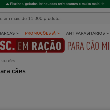
ick&Collect
: compre online, recolha em
2h
, mediante disponibilidade de
MARCAS
PROMOÇÕES 💰
ANTIPARASITÁRIOS
 para cães
ara cães