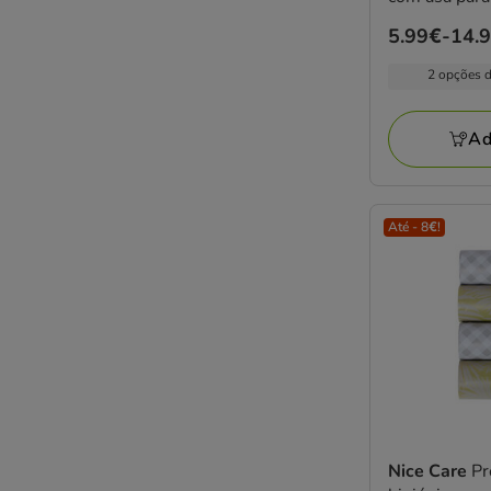
Preço
5.99€
-
14.
de
2 opções 
5.99€
a
Ad
14.99€
Até - 8€!
Nice Care
Pr