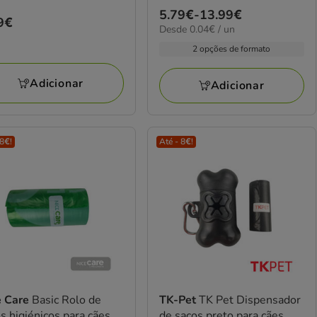
4.8
Preço
5.79€
-
13.99€
estrelas
ço
9€
0.04€
Desde 0.04€ / un
de
com
9€
por
5.79€
2 opções de formato
6
UN
a
avaliações
13.99€
Adicionar
Adicionar
 8€!
Até - 8€!
e Care
Basic Rolo de
TK-Pet
TK Pet Dispensador
s higiénicos para cães
de sacos preto para cães