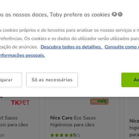
s os nossos doces, Toby prefere os cookies 🐶🍪
os
s cookies próprios e de terceiros para analisar os nossos serviços e
referências. Os cookies e os dados do utilizador serão utilizados par
zação de anúncios.
Descubra todos os detalhes.
Consulte como 
Até - 8€!
Até -
informações pessoais.
Só as necessárias
Ac
igurar
et Sacos
Nice Care
Eco Sacos
Nic
sic para cães
higiénicos para cães
higi
para
5
(8)
(1)
5