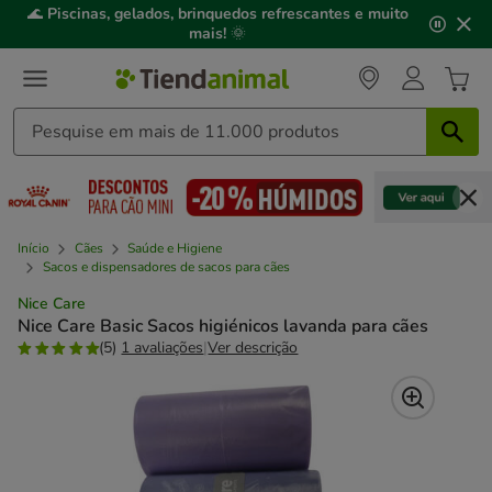
2
🌊
Piscinas, gelados, brinquedos refrescantes e muito
de
mais!
🌞
3,
mensagem,
Início
Cães
Saúde e Higiene
Sacos e dispensadores de sacos para cães
Nice Care
Nice Care Basic Sacos higiénicos lavanda para cães
(5)
1 avaliações
|
Ver descrição