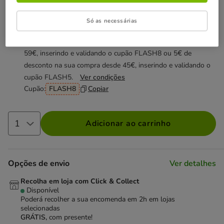
Não perca esta promoção
Só as necessárias
Até - 8€!
Obtenha 8€ de desconto na sua compra desde
59€, inserindo e validando o cupão FLASH8 ou 5€ de
desconto na sua compra desde 45€, inserindo e validando o
cupão FLASH5.
Ver condições
Cupão:
FLASH8
Copiar
Adicionar ao carrinho
Opções de envio
Ver detalhes
Recolha em loja com Click & Collect
Disponível
Poderá recolher a sua encomenda em 2h em lojas
selecionadas
GRÁTIS,
com presente!