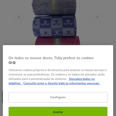
De todos os nossos doces, Toby prefere os cookies
🐶🍪
Utilizamos cookies próprios e de terceiros para analisar os nossos serviços e
memorizar as suas preferências. Os cookies e os dados do utilizador serão
utilizados para a personalização de anúncios.
Descubra todos os
Formato:
4 rollos (60 bolsas)
detalhes.
Consulte como o Google trata as informações pessoais.
Até - 8€!
Até - 8€!
4 rollos (60 bolsas)
8 rollos (120 bolsas)
Configurar
2.99€
5.99€
2.99€
Aceitar
Preço 2.99€