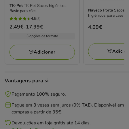
TK-Pet
TK Pet Sacos higiénicos
Nayeco
Porta Sacos +
Basic para cães
higiénicos para cães
4.5
(8)
4.5
Preço
2.49€
-
17.99€
Preço
4.09€
estrelas
de
4.09€
com
3 opções de formato
2.49€
8
a
avaliações
Adicio
Adicionar
17.99€
Vantagens para si
Pagamento 100% seguro.
Pague em 3 vezes sem juros (0% TAE). Disponivél em
compras a partir de 35€.
Devoluções em loja grátis até 14 dias.