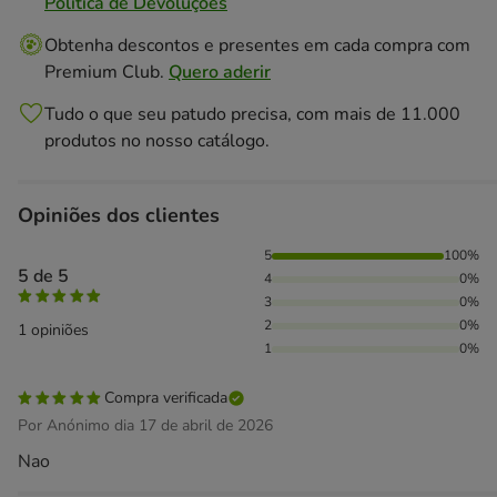
Politica de Devoluções
Obtenha descontos e presentes em cada compra com
Premium Club.
Quero aderir
Tudo o que seu patudo precisa, com mais de 11.000
produtos no nosso catálogo.
Opiniões dos clientes
100% das pessoas avaliaram com 5 estrelas,
5
100%
5 de 5
4
0%
3
0%
2
0%
1 opiniões
1
0%
Compra verificada
Por Anónimo dia 17 de abril de 2026
Nao