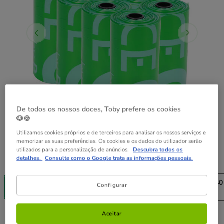
De todos os nossos doces, Toby prefere os cookies
🐶🍪
Utilizamos cookies próprios e de terceiros para analisar os nossos serviços e
memorizar as suas preferências. Os cookies e os dados do utilizador serão
utilizados para a personalização de anúncios.
Descubra todos os
Formato:
4 rollos (60 bolsas)
detalhes.
Consulte como o Google trata as informações pessoais.
Até - 8€!
Até - 8€!
Até - 8€!
4 rollos (60 bolsas)
8 rollos (120 bolsas)
16 rollos (240
Configurar
4.99€
6.09€
10.19€
Aceitar
4.99€
Preço 4.99€