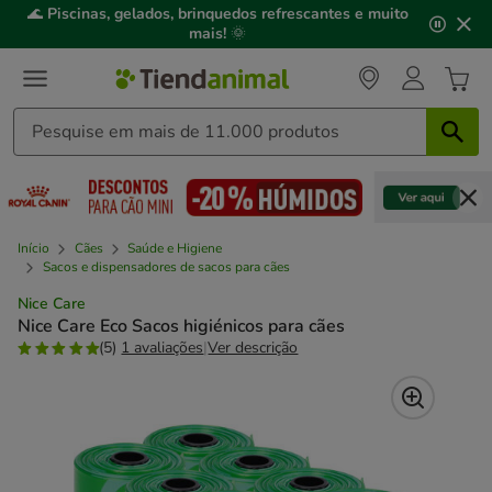
2
🌊
Piscinas, gelados, brinquedos refrescantes e muito
de
mais!
🌞
3,
mensagem,
Início
Cães
Saúde e Higiene
Sacos e dispensadores de sacos para cães
Nice Care
Nice Care Eco Sacos higiénicos para cães
(5)
1 avaliações
|
Ver descrição