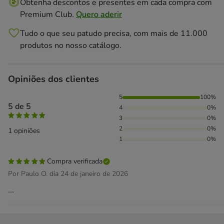
Obtenha descontos e presentes em cada compra com
Premium Club.
Quero aderir
Tudo o que seu patudo precisa, com mais de 11.000
produtos no nosso catálogo.
Opiniões dos clientes
100% das pessoas avaliaram com 5 estrelas,
5
100%
5 de 5
4
0%
3
0%
2
0%
1 opiniões
1
0%
Compra verificada
Por Paulo O. dia 24 de janeiro de 2026
...