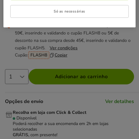
Só as necessárias
Não perca esta promoção
Até - 8€!
Obtenha 8€ de desconto na sua compra desde
59€, inserindo e validando o cupão FLASH8 ou 5€ de
desconto na sua compra desde 45€, inserindo e validando o
cupão FLASH5.
Ver condições
Cupão:
FLASH8
Copiar
Adicionar ao carrinho
Opções de envio
Ver detalhes
Recolha em loja com Click & Collect
Disponível
Poderá recolher a sua encomenda em 2h em lojas
selecionadas
GRÁTIS,
com presente!