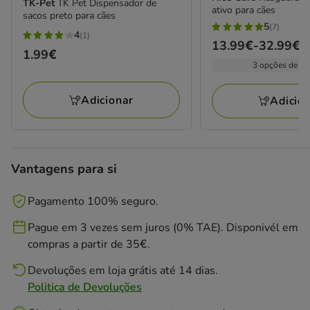
TK-Pet
TK Pet Dispensador de
ativo para cães
sacos preto para cães
5
(7)
5
4
(1)
4
Preço
13.99€
-
32.99€
estrelas
Preço
1.99€
estrelas
de
3 opções de fo
com
1.99€
com
13.99€
7
1
a
Adicionar
avaliações
Adicio
avaliações
32.99€
Vantagens para si
Pagamento 100% seguro.
Pague em 3 vezes sem juros (0% TAE). Disponivél em
compras a partir de 35€.
Devoluções em loja grátis até 14 dias.
Politica de Devoluções