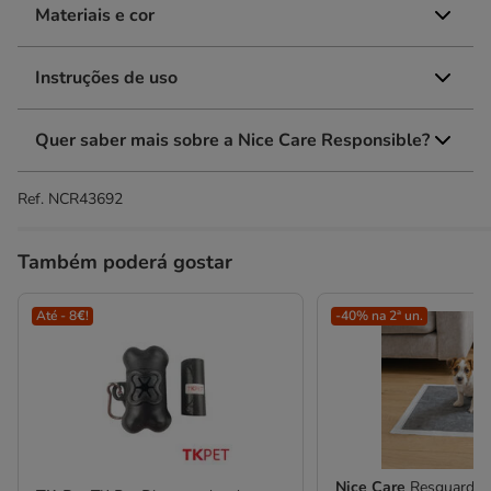
Materiais e cor
Instruções de uso
Quer saber mais sobre a Nice Care Responsible?
Ref.
NCR43692
Também poderá gostar
Até - 8€!
-40% na 2ª un.
Nice Care
Resguardos