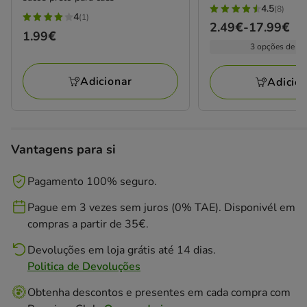
4.5
(8)
4.5
4
(1)
4
Preço
2.49€
-
17.99€
estrelas
Preço
1.99€
estrelas
de
3 opções de fo
com
1.99€
com
2.49€
8
1
a
Adicionar
avaliações
Adicio
avaliações
17.99€
Vantagens para si
Pagamento 100% seguro.
Pague em 3 vezes sem juros (0% TAE). Disponivél em
compras a partir de 35€.
Devoluções em loja grátis até 14 dias.
Politica de Devoluções
Obtenha descontos e presentes em cada compra com