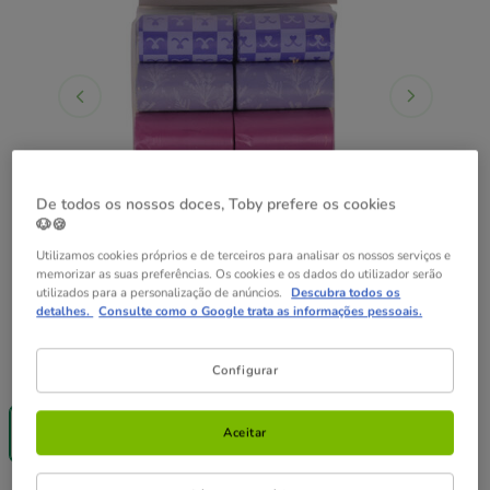
De todos os nossos doces, Toby prefere os cookies
🐶🍪
Utilizamos cookies próprios e de terceiros para analisar os nossos serviços e
memorizar as suas preferências. Os cookies e os dados do utilizador serão
utilizados para a personalização de anúncios.
Descubra todos os
detalhes.
Consulte como o Google trata as informações pessoais.
Formato:
20 rollos (300 bolsas)
Configurar
-25% na 2ª un.
20 rollos (300 bolsas)
Aceitar
9.99€