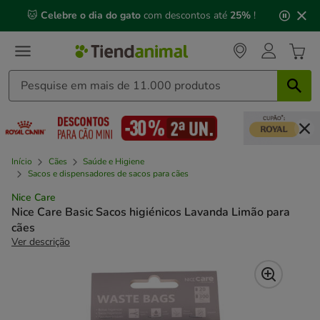
2
🐱
Celebre o dia do gato
com descontos até
25%
!
de
3,
mensagem,
Início
Cães
Saúde e Higiene
Sacos e dispensadores de sacos para cães
Nice Care
Nice Care Basic Sacos higiénicos Lavanda Limão para
cães
Ver descrição