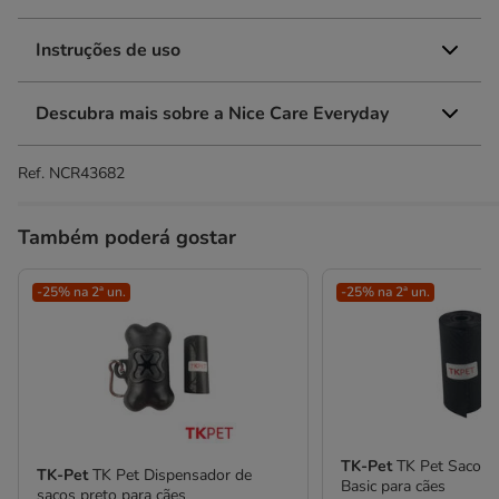
Instruções de uso
Descubra mais sobre a Nice Care Everyday
Ref.
NCR43682
Também poderá gostar
-25% na 2ª un.
-25% na 2ª un.
TK-Pet
TK Pet Sacos h
TK-Pet
TK Pet Dispensador de
Basic para cães
sacos preto para cães