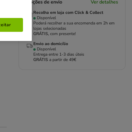
Opções de envio
Ver detalhes
Recolha em loja com Click & Collect
Disponível
Poderá recolher a sua encomenda em 2h em
eitar
lojas selecionadas
GRÁTIS,
com presente!
Envio ao domicílio
Disponível
Entrega entre
1-3 dias úteis
GRÁTIS
a partir de 49€