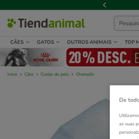
2
de
3,
mensagem,
CÃES
GATOS
OUTROS ANIMAIS
TOP 
Início
Cães
Cuidar do pelo
Champôs
De todo
Utilizamo
as suas p
personali