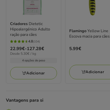
Criadores
Dietetic
Hipoalergénico Adulto
Flamingo
Yellow Line
ração para cães
Escova macia para cães
4.8
(104)
4.8
Preço
5.99€
Preço
22.99€
-
127.28€
estrelas
5.30€
Desde 5.30€ / kg
5.99€
de
com
por
22.99€
4 opções de peso
104
kg
a
avaliações
127.28€
Adicionar
Adicionar
Vantagens para si