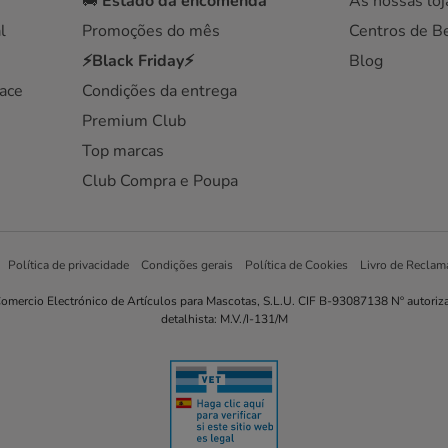
🚚
Estado da encomenda
As nossas loj
l
Promoções do mês
Centros de B
⚡Black Friday⚡
Blog
ace
Condições da entrega
Premium Club
Top marcas
Club Compra e Poupa
Política de privacidade
Condições gerais
Política de Cookies
Livro de Reclam
omercio Electrónico de Artículos para Mascotas, S.L.U. CIF B-93087138 Nº autoriz
detalhista: M.V./I-131/M