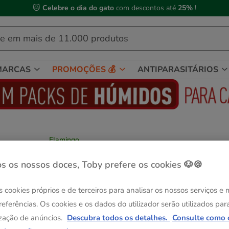
🐱
Celebre o dia do gato
com descontos até
25%
!
MARCAS
PROMOÇÕES 💰
ANTIPARASITÁRIOS
Flamingo
Flamingo luva de lavagem para cães
Ver descrição
s os nossos doces, Toby prefere os cookies 🐶🍪
Guia de tama
Tamanho:
L
s cookies próprios e de terceiros para analisar os nossos serviços e
-25% na 2ª un.
-25% na 2ª un.
referências. Os cookies e os dados do utilizador serão utilizados par
L
S
zação de anúncios.
Descubra todos os detalhes.
Consulte como 
3.49€
2.49€