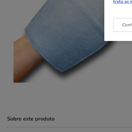
trata as 
Conf
Sobre este produto