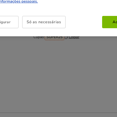
informações pessoais.
Não perca esta promoção
Só as necessárias
Ac
igurar
-25% na 2ª un
Com cupão numa seleção de
alimentação, higiene e acessórios.
Ver condições
Cupão:
SUPER25
Copiar