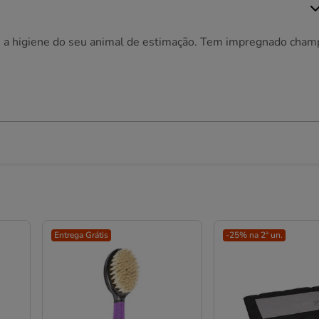
 e a higiene do seu animal de estimação. Tem impregnado cham
Entrega Grátis
-25% na 2ª un.