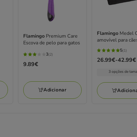
Flamingo
Medel 
Flamingo
Premium Care
amovível para cãe
Escova de pelo para gatos
5
(1)
5
3
(2)
3
Preço
26.99€
-
42.99€
estrelas
Preço
9.89€
estrelas
de
com
9.89€
com
3 opções de tam
26.99€
1
2
a
avaliações
avaliações
42.99€
Adicionar
Adicion