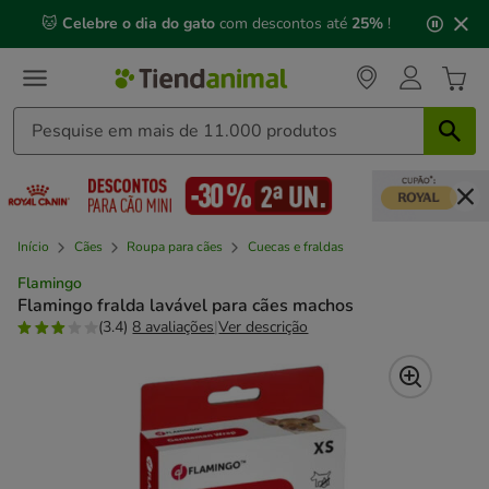
2
🐱
Celebre o dia do gato
com descontos até
25%
!
de
3,
mensagem,
Início
Cães
Roupa para cães
Cuecas e fraldas
Flamingo
Flamingo fralda lavável para cães machos
(3.4)
8 avaliações
|
Ver descrição