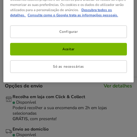
memorizar as suas preferências. Os cookies e os dados do utilizador serão
utilizados para a personalização de anúncios.
Descubra todos os
Não perca esta promoção
detalhes.
Consulte como o Google trata as informações pessoais.
-25% na 2ª un
Com cupão numa seleção de alimentação,
Configurar
higiene e acessórios.
Ver condições
Cupão:
SUPER25
Copiar
Aceitar
Adicionar ao carrinho
Só as necessárias
Opções de envio
Ver detalhes
Recolha em loja com Click & Collect
Disponível
Poderá recolher a sua encomenda em 2h em lojas
selecionadas
GRÁTIS,
com presente!
Envio ao domicílio
Disponível