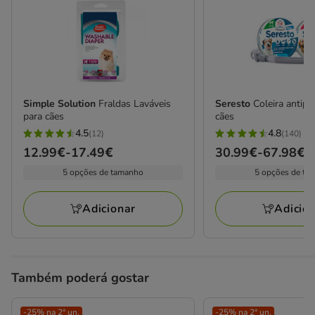
Simple Solution
Fraldas Laváveis
Seresto
Coleira antipa
para cães
cães
4.5
4.8
(12)
(140)
4.5
4.8
Preço
12.99€
-
17.49€
Preço
30.99€
-
67.98€
estrelas
estrelas
de
de
5 opções de tamanho
5 opções de ta
com
com
12.99€
30.99€
12
140
a
a
avaliações
avaliações
Adicionar
Adicio
17.49€
67.98€
Também poderá gostar
-25% na 2ª un.
-25% na 2ª un.