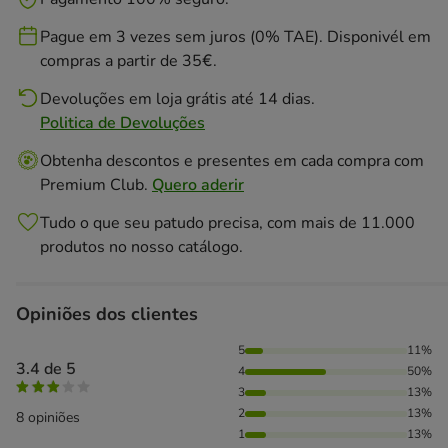
Pague em 3 vezes sem juros (0% TAE). Disponivél em
compras a partir de 35€.
Devoluções em loja grátis até 14 dias.
Politica de Devoluções
Obtenha descontos e presentes em cada compra com
Premium Club.
Quero aderir
Tudo o que seu patudo precisa, com mais de 11.000
produtos no nosso catálogo.
Opiniões dos clientes
11% das pessoas avaliaram com 5 estrelas, 50% das pessoa
5
11%
3.4 de 5
4
50%
3
13%
2
13%
8 opiniões
1
13%