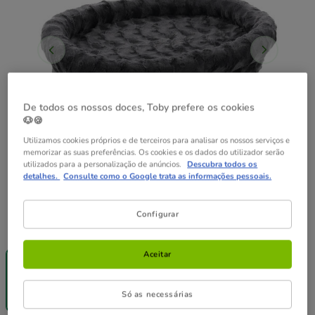
De todos os nossos doces, Toby prefere os cookies
🐶🍪
Utilizamos cookies próprios e de terceiros para analisar os nossos serviços e
memorizar as suas preferências. Os cookies e os dados do utilizador serão
utilizados para a personalização de anúncios.
Descubra todos os
detalhes.
Consulte como o Google trata as informações pessoais.
Configurar
Guia de tamanhos
Tamanho:
54 x 41 x 14 cm
-25% na 2ª
-25% na 2ª
Aceitar
un.
un.
54 x 41 x 14
66 x 40 x 19
cm
cm
Só as necessárias
42.99€
52.99€