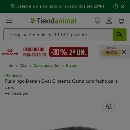
2
🐱
Celebre o dia do gato
com descontos até
25%
!
de
3,
mensagem,
Início
Cães
Camas para cães
Berços
Flamingo
Flamingo Dorian Oval Cinzenta Cama com fecho para
cães
Ver descrição