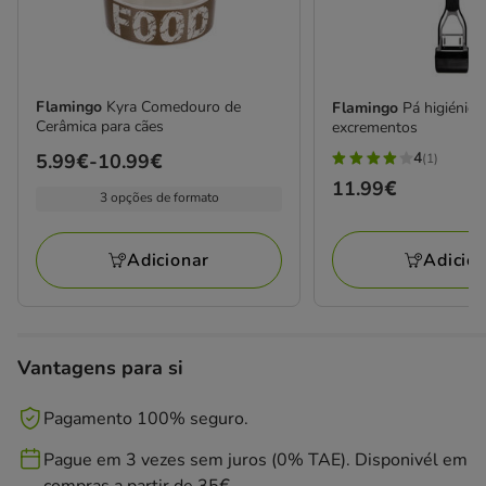
Flamingo
Kyra Comedouro de
Flamingo
Pá higiénica
Cerâmica para cães
excrementos
4
Preço
5.99€
-
10.99€
(1)
4
de
Preço
11.99€
estrelas
3 opções de formato
5.99€
11.99€
com
a
1
Adicio
Adicionar
10.99€
avaliações
Vantagens para si
Pagamento 100% seguro.
Pague em 3 vezes sem juros (0% TAE). Disponivél em