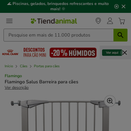
2
🌊
Piscinas, gelados, brinquedos refrescantes e muito
de
mais!
🌞
3,
mensagem,
Início
Cães
Portas para cães
Flamingo
Flamingo Salus Barreira para cães
Ver descrição