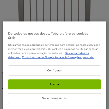
De todos os nossos doces, Toby prefere os cookies
🐶🍪
Utilizamos cookies próprios e de terceiros para analisar os nossos serviços e
memorizar as suas preferências. Os cookies e os dados do utilizador serão
utilizados para a personalização de anúncios.
Descubra todos os
detalhes.
Consulte como o Google trata as informações pessoais.
Guia de tamanhos
Tamanho:
79 - 89 x 76 cm
Configurar
Sem Stock
79 - 89 x 76
cm
Aceitar
69.99€
69.99€
Preço 69.99€
Só as necessárias