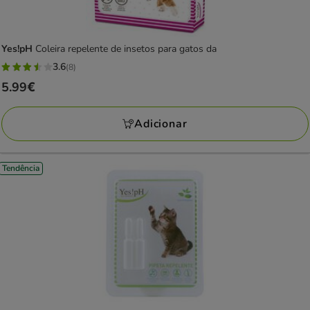
Yes!pH
Coleira repelente de insetos para gatos da
3.6
(8)
3.6
Preço
5.99€
estrelas
5.99€
com
Adicionar
8
avaliações
Tendência