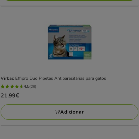
Virbac
Effipro Duo Pipetas Antiparasitárias para gatos
4.5
(26)
4.5
Preço
21.99€
estrelas
21.99€
com
Adicionar
26
avaliações