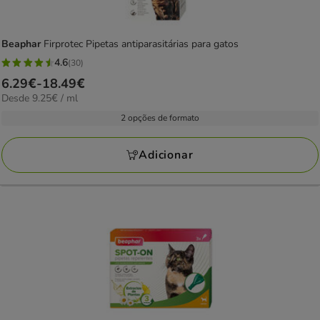
Beaphar
Firprotec Pipetas antiparasitárias para gatos
4.6
(30)
4.6
Preço
6.29€
-
18.49€
estrelas
9.25€
Desde 9.25€ / ml
de
com
por
6.29€
2 opções de formato
30
ML
a
avaliações
18.49€
Adicionar