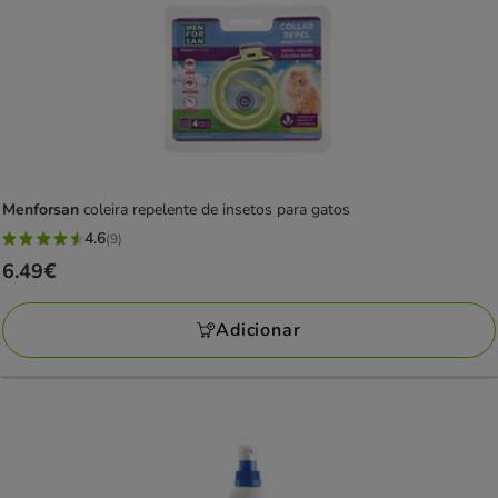
Menforsan
coleira repelente de insetos para gatos
4.6
(9)
4.6
Preço
6.49€
estrelas
6.49€
com
Adicionar
9
avaliações