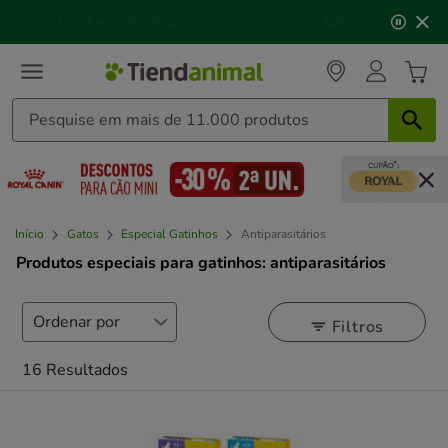
3
📅 Compre até às
13h00
e receba a sua encomenda no
de
próximo dia útil
⏰
3,
mensagem,
Início
Gatos
Especial Gatinhos
Antiparasitários
Produtos especiais para gatinhos: antiparasitários
Filtros
16 Resultados