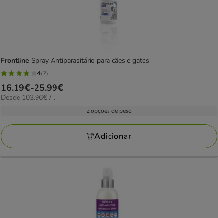
Frontline
Spray Antiparasitário para cães e gatos
4
(7)
4
Preço
16.19€
-
25.99€
estrelas
103.96€
Desde 103.96€ / l
de
com
por
16.19€
2 opções de peso
7
L
a
avaliações
25.99€
Adicionar