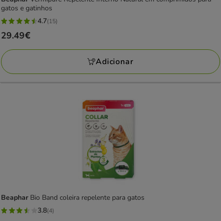
gatos e gatinhos
4.7
(15)
4.7
Preço
29.49€
estrelas
29.49€
com
Adicionar
15
avaliações
Beaphar
Bio Band coleira repelente para gatos
3.8
(4)
3.8