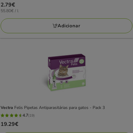
Preço
2.79€
estrelas
55.80€
55.80€ / l
2.79€
com
por
7
L
Adicionar
avaliações
Vectra
Felis Pipetas Antiparasitárias para gatos - Pack 3
4.7
(19)
4.7
Preço
19.29€
estrelas
19.29€
com