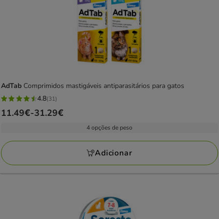
AdTab
Comprimidos mastigáveis antiparasitários para gatos
4.8
(31)
4.8
Preço
11.49€
-
31.29€
estrelas
de
com
4 opções de peso
11.49€
31
a
avaliações
Adicionar
31.29€