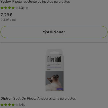
Yes!pH
Pipeta repelente de insetos para gatos
4.3
(11)
4.3
Preço
7.29€
estrelas
2.43€
2.43€ / ml
7.29€
com
por
11
ML
Adicionar
avaliações
Diptron
Spot On Pipeta Antiparasitária para gatos
4.4
(7)
4.4