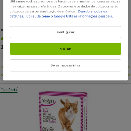
Utilizamos cookies próprios e de terceiros para analisar os nossos serviços e
memorizar as suas preferências. Os cookies e os dados do utilizador serão
utilizados para a personalização de anúncios.
Descubra todos os
detalhes.
Consulte como o Google trata as informações pessoais.
Frontline
Combo pipetas antiparasitárias para gatos e furões
Configurar
4.7
(26)
4.7
Preço
18.49€
-
32.49€
estrelas
Aceitar
de
com
2 opções de formato
18.49€
26
Só as necessárias
a
avaliações
Adicionar
32.49€
Tendência