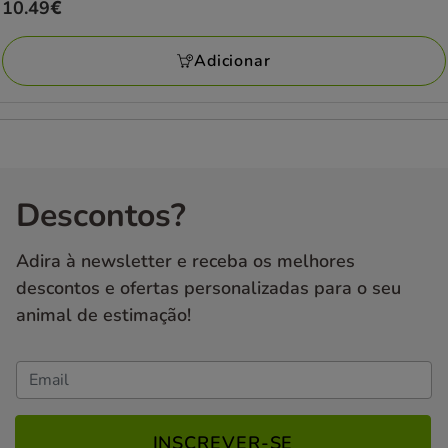
Preço
10.49€
estrelas
10.49€
com
Adicionar
4
avaliações
Descontos?
Adira à newsletter e receba os melhores
descontos e ofertas personalizadas para o seu
animal de estimação!
INSCREVER-SE