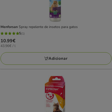
Menforsan
Spray repelente de insetos para gatos
5
(1)
5
Preço
10.99€
estrelas
43.96€
43.96€ / l
10.99€
com
por
1
L
Adicionar
avaliações