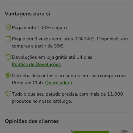
Vantagens para si
Pagamento 100% seguro.
Pague em 3 vezes sem juros (0% TAE). Disponivél em
compras a partir de 35€.
Devoluções em loja grátis até 14 dias.
Politica de Devoluções
Obtenha descontos e presentes em cada compra com
Premium Club.
Quero aderir
Tudo o que seu patudo precisa, com mais de 11.000
produtos no nosso catálogo.
Opiniões dos clientes
75% das pessoas avaliaram com 5 estrelas, 25% das pessoa
5
75%