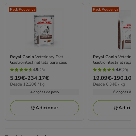
Pack Poupança
Pack Poupança
Royal Canin
Veterinary Diet
Royal Canin
Veterinar
Gastrointestinal lata para cães
Gastrointestinal ração
4.9
4.6
(28)
(29)
4.9
4.6
Preço
5.19€
-
234.17€
Preço
19.09€
-
190.10€
estrelas
estrelas
12.20€
6.34€
Desde 12.20€ / kg
Desde 6.34€ / kg
de
de
com
com
por
por
5.19€
19.09€
4 opções de peso
6 opções de 
28
29
kg
kg
a
a
avaliações
avaliações
234.17€
190.10€
Adicionar
Adicio