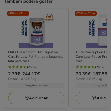
Também poderá gostar
-25% na 2ª un.
-25% na 2ª un.
Hill's
Prescription Diet Digestive
Hill's
Prescription Diet
Care i/d Low Fat Frango e Legumes
Care Low Fat i/d Frang
lata para cães
cães
4.9
4.9
(14)
(14)
4.9
4.9
Preço
2.79€
-
244.17€
Preço
20.39€
-
187.55€
estrelas
estrelas
14.37€
7.81€
Desde 14.37€ / kg
Desde 7.81€ / kg
de
de
com
com
por
por
2.79€
20.39€
8 opções de peso
5 opções de 
14
14
kg
kg
a
a
avaliações
avaliações
244.17€
187.55€
Adicionar
Adicio