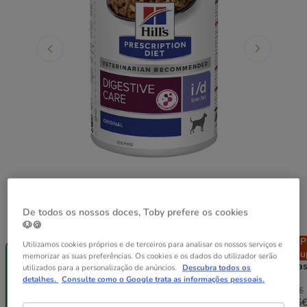
De todos os nossos doces, Toby prefere os cookies
Peso:
360 g
🐶🍪
-25% na 2ª
Pack
Pack
P
Utilizamos cookies próprios e de terceiros para analisar os nossos serviços e
un.
Poupança
Poupança
Pou
memorizar as suas preferências. Os cookies e os dados do utilizador serão
360 g
12 latas x 360
24 latas x 360
48 lata
utilizados para a personalização de anúncios.
Descubra todos os
g
g
g
detalhes.
Consulte como o Google trata as informações pessoais.
59.88€
119.76€
239.52€
4.99€
58.08€
111.38€
217.96