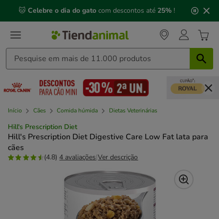
2
🐱
Celebre o dia do gato
com descontos até
25%
!
de
3,
mensagem,
Início
Cães
Comida húmida
Dietas Veterinárias
Hill's Prescription Diet
Hill's Prescription Diet Digestive Care Low Fat lata para
cães
(4.8)
4 avaliações
|
Ver descrição