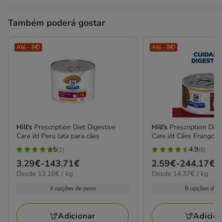
Também poderá gostar
Até - 8€!
Até - 8€!
Hill's
Prescription Diet Digestive
Hill's
Prescription Diet
Care i/d Peru lata para cães
Care i/d Cães Frango 
5
4.9
(1)
(8)
5
4.9
Preço
3.29€
-
143.71€
Preço
2.59€
-
244.17€
estrelas
estrelas
13.16€
14.37€
Desde 13.16€ / kg
Desde 14.37€ / kg
de
de
com
com
por
por
3.29€
2.59€
4 opções de peso
8 opções de 
1
8
KG
kg
a
a
avaliações
avaliações
143.71€
244.17€
Adicionar
Adicio