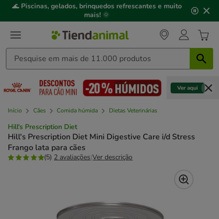
2
🌊
Piscinas, gelados, brinquedos refrescantes e muito
de
mais!
🌞
3,
mensagem,
Início
Cães
Comida húmida
Dietas Veterinárias
Hill's Prescription Diet
Hill's Prescription Diet Mini Digestive Care i/d Stress
Frango lata para cães
(5)
2 avaliações
|
Ver descrição