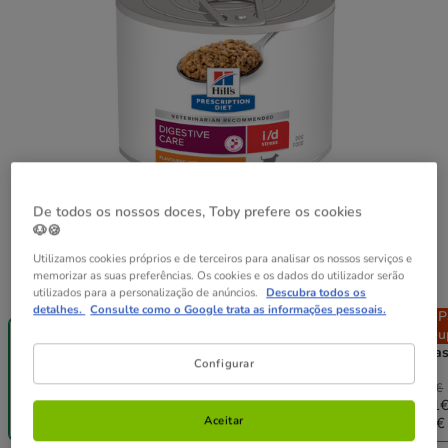
De todos os nossos doces, Toby prefere os cookies
🐶🍪
Utilizamos cookies próprios e de terceiros para analisar os nossos serviços e
memorizar as suas preferências. Os cookies e os dados do utilizador serão
Peso:
200 g
utilizados para a personalização de anúncios.
Descubra todos os
detalhes.
Consulte como o Google trata as informações pessoais.
Até - 8€!
Pack
Pack
P
200 g
Poupança
Poupança
Pou
12 latas x 200
24 latas x 200
48 lata
Configurar
g
g
g
39.48€
78.96€
157.92€
3.29€
38.30€
73.43€
143.71
Aceitar
(13.16€ / kg)
(15.70€ / kg)
(15.30€ / kg)
(14.97€ 