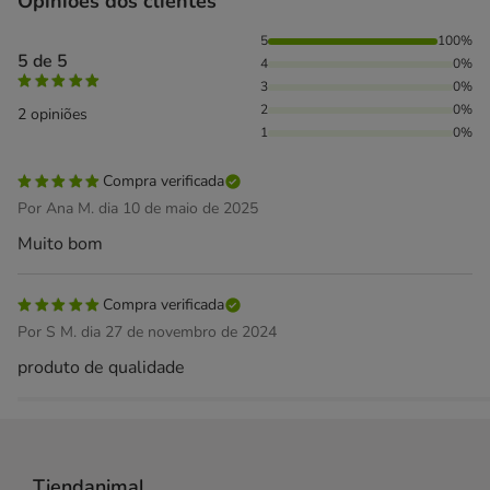
Opiniões dos clientes
100% das pessoas avaliaram com 5 estrelas,
5
100%
5 de 5
4
0%
3
0%
2
0%
2 opiniões
1
0%
Compra verificada
Por Ana M. dia 10 de maio de 2025
Muito bom
Compra verificada
Por S M. dia 27 de novembro de 2024
produto de qualidade
Tiendanimal