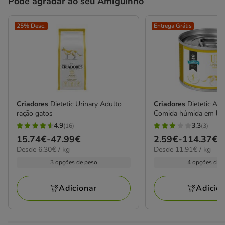
Pode agradar ao seu Amiguinho
25% Desc.
Entrega Grátis
Criadores
Dietetic Urinary Adulto
Criadores
Dietetic Adu
ração gatos
Comida húmida em lat
4.9
3.3
(16)
(3)
4.9
3.3
Preço
15.74€
-
47.99€
Preço
2.59€
-
114.37€
estrelas
estrelas
6.30€
11.91€
Desde 6.30€ / kg
Desde 11.91€ / kg
de
de
com
com
por
por
15.74€
2.59€
3 opções de peso
4 opções de 
16
3
KG
kg
a
a
avaliações
avaliações
47.99€
114.37€
Adicionar
Adicio