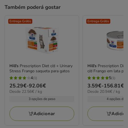
Também poderá gostar
Entrega Grátis
Entrega Grátis
Hill's
Prescription Diet c/d + Urinary
Hill's
Prescription Diet
Stress Frango saqueta para gatos
c/d Frango em lata par
4
5
(1)
(1)
4
5
Preço
25.29€
-
92.06€
Preço
3.59€
-
156.81€
estrelas
estrelas
22.56€
20.94€
Desde 22.56€ / kg
Desde 20.94€ / kg
de
de
com
com
por
por
25.29€
3.59€
3 opções de peso
4 opções de 
1
1
kg
kg
a
a
avaliações
avaliações
92.06€
156.81€
Adicionar
Adicio