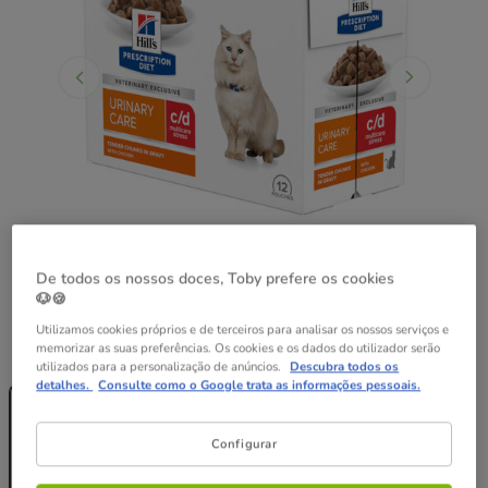
De todos os nossos doces, Toby prefere os cookies
🐶🍪
Utilizamos cookies próprios e de terceiros para analisar os nossos serviços e
Peso:
12 saquetas x 85 g
memorizar as suas preferências. Os cookies e os dados do utilizador serão
utilizados para a personalização de anúncios.
Descubra todos os
Sem Stock
Sem Stock
Sem Stock
detalhes.
Consulte como o Google trata as informações pessoais.
12 saquetas x
24 saquetas x
48 saquetas x
85 g
85 g
85 g
47.18€
94.36€
Configurar
23.59€
43.88€
85.87€
(23.13€ / kg)
(21.51€ / kg)
(21.05€ / kg)