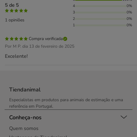
100% das pessoas avaliaram com 5 estrelas,
5 de 5
4
0%
3
0%
2
0%
1 opiniões
1
0%
Compra verificada
Por M P. dia 13 de fevereiro de 2025
Excelente!
Tiendanimal
Especialistas em produtos para animais de estimação e uma
referência em Portugal.
Conheça-nos
Quem somos