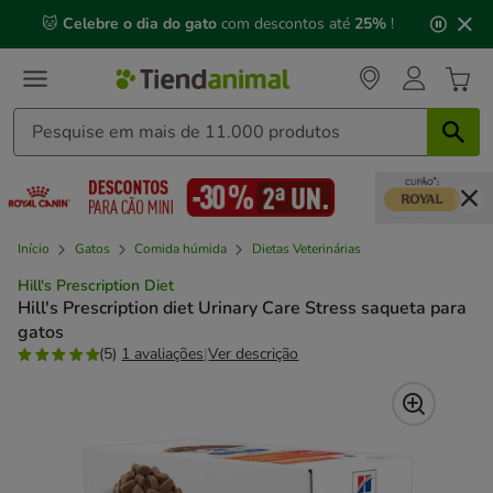
2
🐱
Celebre o dia do gato
com descontos até
25%
!
de
3,
mensagem,
Início
Gatos
Comida húmida
Dietas Veterinárias
Hill's Prescription Diet
Hill's Prescription diet Urinary Care Stress saqueta para
gatos
(5)
1 avaliações
|
Ver descrição