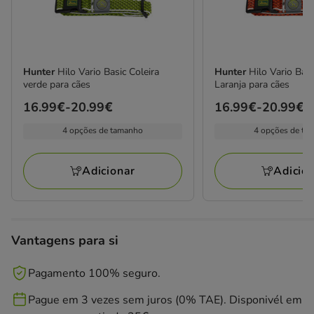
Hunter
Hilo Vario Basic Coleira
Hunter
Hilo Vario Basi
verde para cães
Laranja para cães
Preço
16.99€
-
20.99€
Preço
16.99€
-
20.99€
de
de
4 opções de tamanho
4 opções de ta
16.99€
16.99€
a
a
Adicionar
Adicio
20.99€
20.99€
Vantagens para si
Pagamento 100% seguro.
Pague em 3 vezes sem juros (0% TAE). Disponivél em