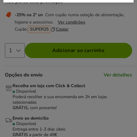
Não perca esta promoção
-25% na 2ª un
Com cupão numa seleção de alimentação,
higiene e acessórios.
Ver condições
Cupão:
SUPER25
Copiar
Adicionar ao carrinho
Opções de envio
Ver detalhes
Recolha em loja com Click & Collect
Disponível
Poderá recolher a sua encomenda em 2h em lojas
selecionadas
GRÁTIS,
com presente!
Envio ao domicílio
Disponível
Entrega entre
1-3 dias úteis
GRÁTIS
a partir de 49€