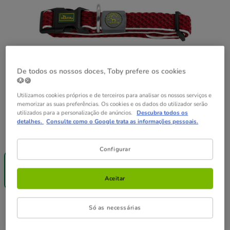
De todos os nossos doces, Toby prefere os cookies
🐶🍪
Utilizamos cookies próprios e de terceiros para analisar os nossos serviços e
memorizar as suas preferências. Os cookies e os dados do utilizador serão
utilizados para a personalização de anúncios.
Descubra todos os
detalhes.
Consulte como o Google trata as informações pessoais.
Guia de tamanhos
Tamanho:
M - L
Configurar
-25% na 2ª
-25% na 2ª
-25% na 2ª
un.
un.
un.
M - L
L - XL
XL
Aceitar
17.99€
18.99€
20.99€
17.99€
Preço 17.99€
Só as necessárias