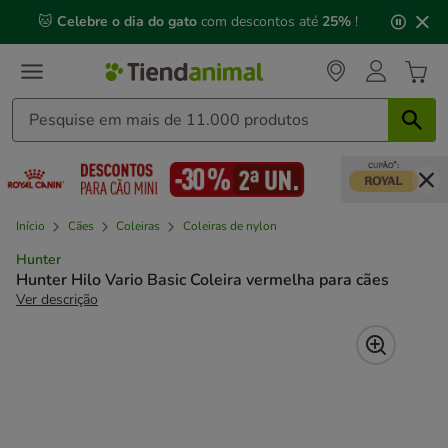
2
🐱
Celebre o dia do gato
com descontos até
25%
!
de
3,
mensagem,
Início
Cães
Coleiras
Coleiras de nylon
Hunter
Hunter Hilo Vario Basic Coleira vermelha para cães
Ver descrição