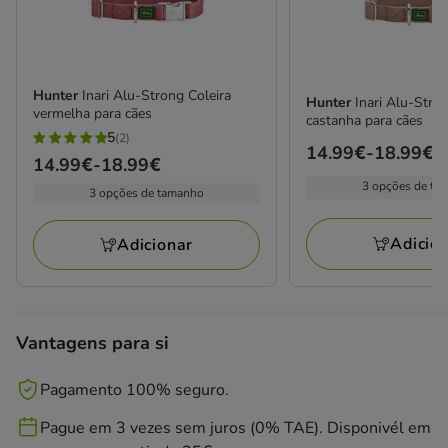
Hunter
Inari Alu-Strong Coleira
Hunter
Inari Alu-Stro
vermelha para cães
castanha para cães
5
(2)
5
Preço
14.99€
-
18.99€
Preço
14.99€
-
18.99€
estrelas
de
de
3 opções de ta
3 opções de tamanho
com
14.99€
14.99€
2
a
a
Adicio
avaliações
Adicionar
18.99€
18.99€
Vantagens para si
Pagamento 100% seguro.
Pague em 3 vezes sem juros (0% TAE). Disponivél em