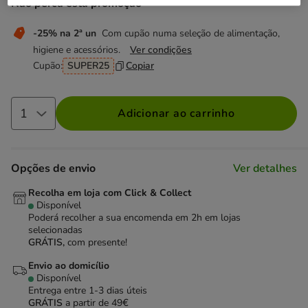
Não perca esta promoção
-25% na 2ª un
Com cupão numa seleção de alimentação,
higiene e acessórios.
Ver condições
Cupão:
SUPER25
Copiar
Adicionar ao carrinho
Opções de envio
Ver detalhes
Recolha em loja com Click & Collect
Disponível
Poderá recolher a sua encomenda em 2h em lojas
selecionadas
GRÁTIS,
com presente!
Envio ao domicílio
Disponível
Entrega entre
1-3 dias úteis
GRÁTIS
a partir de 49€