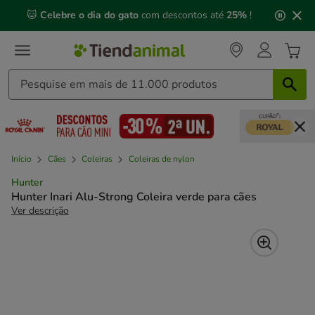
2
🐱
Celebre o dia do gato
com descontos até
25%
!
de
3,
mensagem,
Início
Cães
Coleiras
Coleiras de nylon
Hunter
Hunter Inari Alu-Strong Coleira verde para cães
Ver descrição