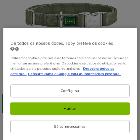
De todos os nossos doces, Toby prefere os cookies
🐶🍪
Utilizamos cookies próprios e de terceiros para analisar os nossos serviços e
memorizar as suas preferências. Os cookies e os dados do utilizador serão
utilizados para a personalização de anúncios.
Descubra todos os
detalhes.
Consulte como o Google trata as informações pessoais.
Guia de tamanhos
Tamanho:
M
Configurar
-25% na 2ª
-25% na 2ª
-25% na 2ª
un.
un.
un.
M
L
XL
Aceitar
14.99€
15.99€
18.99€
14.99€
Preço 14.99€
Só as necessárias