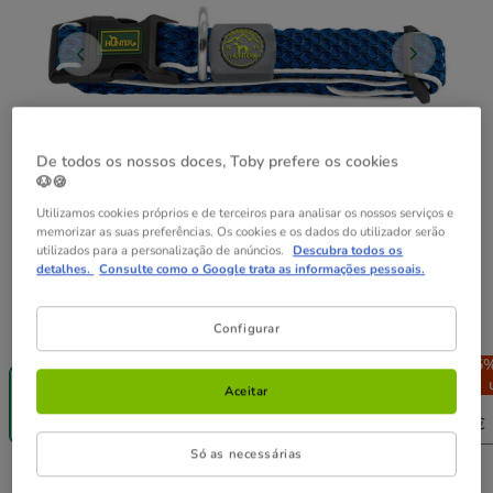
De todos os nossos doces, Toby prefere os cookies
🐶🍪
Utilizamos cookies próprios e de terceiros para analisar os nossos serviços e
memorizar as suas preferências. Os cookies e os dados do utilizador serão
utilizados para a personalização de anúncios.
Descubra todos os
detalhes.
Consulte como o Google trata as informações pessoais.
Guia de tamanhos
Tamanho:
S - M
Configurar
-25% na 2ª
-25% na 2ª
-25% na 2ª
-25%
un.
un.
un.
Aceitar
S - M
M - L
L - XL
XL
16.99€
17.99€
18.99€
20.99€
Só as necessárias
16.99€
Preço 16.99€