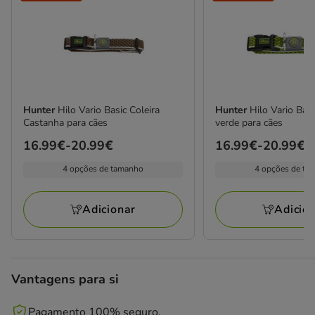
Hunter
Hilo Vario Basic Coleira
Hunter
Hilo Vario Basi
Castanha para cães
verde para cães
Preço
16.99€
-
20.99€
Preço
16.99€
-
20.99€
de
de
4 opções de tamanho
4 opções de ta
16.99€
16.99€
a
a
Adicionar
Adicio
20.99€
20.99€
Vantagens para si
Pagamento 100% seguro.