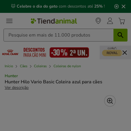
2
🐱
Celebre o dia do gato
com descontos até
25%
!
de
3,
mensagem,
Início
Cães
Coleiras
Coleiras de nylon
Hunter
Hunter Hilo Vario Basic Coleira azul para cães
Ver descrição