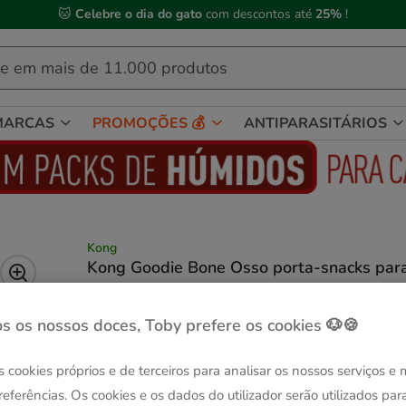
🐱
Celebre o dia do gato
com descontos até
25%
!
MARCAS
PROMOÇÕES 💰
ANTIPARASITÁRIOS
Kong
Kong Goodie Bone Osso porta-snacks par
cães
(5)
2 avaliações
|
Ver descrição
s os nossos doces, Toby prefere os cookies 🐶🍪
Guia de tama
Tamanho:
L
s cookies próprios e de terceiros para analisar os nossos serviços e
-25% na 2ª un.
-25% na 2ª un.
M
L
referências. Os cookies e os dados do utilizador serão utilizados par