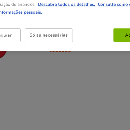
10.99€
19.99€
zação de anúncios.
Descubra todos os detalhes.
Consulte como 
informações pessoais.
Não perca esta promoção
-25% na 2ª un
Com cupão numa seleção de
Só as necessárias
Ac
igurar
alimentação, higiene e acessórios.
Ver condições
Cupão:
SUPER25
Copiar