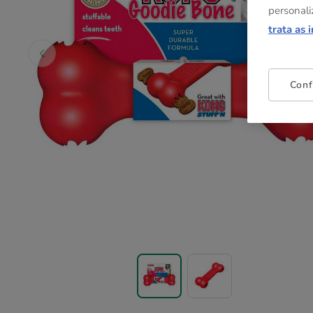
personali
trata as 
Conf