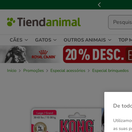
2
de
3,
mensagem,
CÃES
GATOS
OUTROS ANIMAIS
TOP 
Início
Promoções
Especial acessórios
Especial brinquedos
De todo
Utilizamo
as suas p