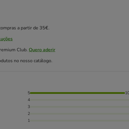
ompras a partir de 35€.
luções
Premium Club.
Quero aderir
odutos no nosso catálogo.
5
1
4
3
2
1