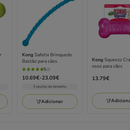
r
Kong
Safetix Brinquedo
Kong
Squeezz Cra
Bastão para cães
osso para cães
5
(2)
5
Preço
10.69€
-
23.09€
Preço
13.79€
estrelas
de
13.79€
com
3 opções de tamanho
10.69€
2
a
avaliações
Adicion
Adicionar
23.09€