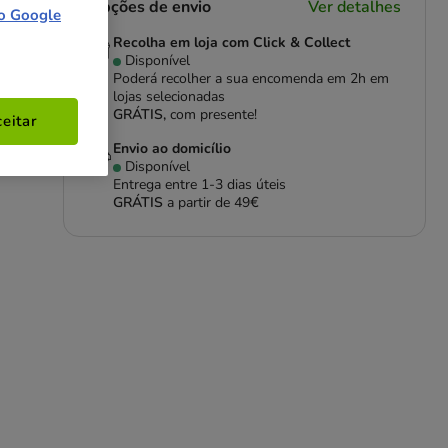
Opções de envio
Ver detalhes
o Google
Recolha em loja com Click & Collect
Disponível
Poderá recolher a sua encomenda em 2h em
lojas selecionadas
GRÁTIS,
com presente!
eitar
Envio ao domicílio
Disponível
Entrega entre
1-3 dias úteis
GRÁTIS
a partir de 49€