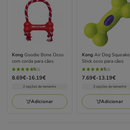
Kong
Goodie Bone Osso
Kong
Air Dog Squeake
com corda para cães
Stick osso para cães
5
5
(1)
(2)
5
5
Preço
8.69€
-
16.19€
Preço
7.69€
-
13.19€
estrelas
estrelas
de
de
com
com
2 opções de tamanho
3 opções de tamanho
8.69€
7.69€
1
2
a
a
avaliações
avaliações
Adicionar
Adicionar
16.19€
13.19€