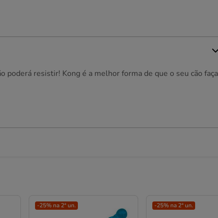
 poderá resistir! Kong é a melhor forma de que o seu cão faça
-25% na 2ª un.
-25% na 2ª un.