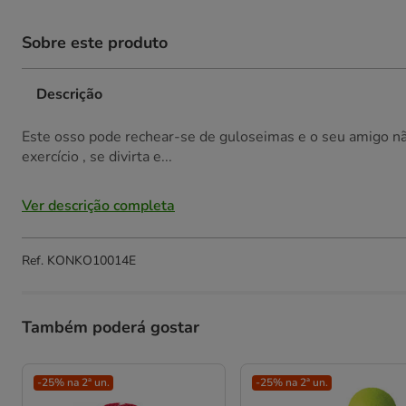
Sobre este produto
Descrição
Este osso pode rechear-se de guloseimas e o seu amigo não
exercício , se divirta e...
Ver descrição completa
Ref.
KONKO10014E
Também poderá gostar
-25% na 2ª un.
-25% na 2ª un.