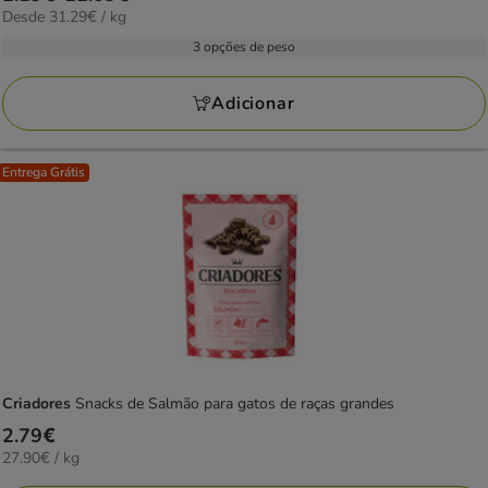
estrelas
31.29€
Desde 31.29€ / kg
de
com
por
2.19€
3 opções de peso
2
KG
a
avaliações
12.09€
Adicionar
Entrega Grátis
Criadores
Snacks de Salmão para gatos de raças grandes
Preço
2.79€
27.90€
27.90€ / kg
2.79€
por