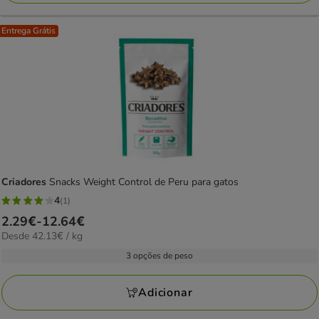
Entrega Grátis
Criadores
Snacks Weight Control de Peru para gatos
4
(1)
4
Preço
2.29€
-
12.64€
estrelas
42.13€
Desde 42.13€ / kg
de
com
por
2.29€
3 opções de peso
1
kg
a
avaliações
12.64€
Adicionar