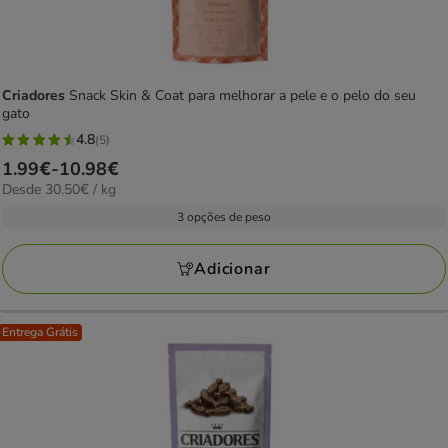
Criadores
Snack Skin & Coat para melhorar a pele e o pelo do seu
gato
4.8
(5)
4.8
Preço
1.99€
-
10.98€
estrelas
30.50€
Desde 30.50€ / kg
de
com
por
1.99€
3 opções de peso
5
kg
a
avaliações
10.98€
Adicionar
Entrega Grátis