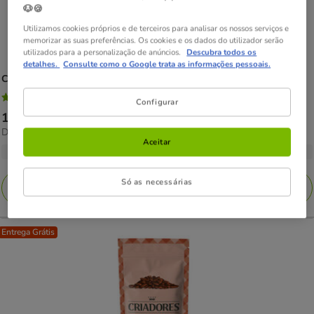
🐶🍪
Utilizamos cookies próprios e de terceiros para analisar os nossos serviços e
memorizar as suas preferências. Os cookies e os dados do utilizador serão
utilizados para a personalização de anúncios.
Descubra todos os
detalhes.
Consulte como o Google trata as informações pessoais.
Criadores
Dental Care Snacks para gatos
4.7
(13)
Configurar
4.7
Preço
1.99€
-
10.98€
estrelas
30.50€
Desde 30.50€ / kg
de
com
Aceitar
por
1.99€
3 opções de peso
13
kg
a
avaliações
Só as necessárias
10.98€
Adicionar
Entrega Grátis