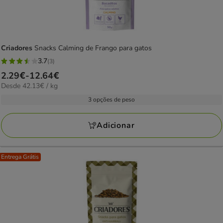
Criadores
Snacks Calming de Frango para gatos
3.7
(3)
3.7
Preço
2.29€
-
12.64€
estrelas
42.13€
Desde 42.13€ / kg
de
com
por
2.29€
3 opções de peso
3
kg
a
avaliações
12.64€
Adicionar
Entrega Grátis