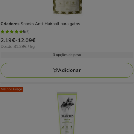
Criadores
Snacks Anti-Hairball para gatos
5
(5)
5
Preço
2.19€
-
12.09€
estrelas
31.29€
Desde 31.29€ / kg
de
com
por
2.19€
3 opções de peso
5
KG
a
avaliações
12.09€
Adicionar
Melhor Preço