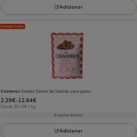
KG
Adicionar
Entrega Grátis
Criadores
Snacks Senior de Salmão para gatos
Preço
2.29€
-
12.64€
30.10€
Desde 30.10€ / kg
de
por
2.29€
4 opções de peso
kg
a
12.64€
Adicionar