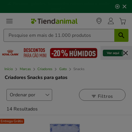
3
📢
Click&Collect
: compre online, recolha em
2h
,
de
mediante disponibilidade de stock.
3,
mensagem,
Início
Marcas
Criadores
Gato
Snacks
Criadores Snacks para gatos
Filtros
14 Resultados
Entrega Grátis