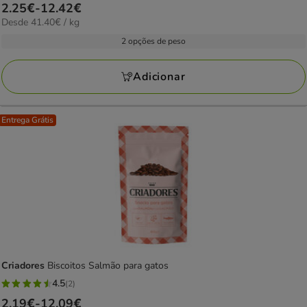
Preço
2.25€
-
12.42€
estrelas
41.40€
Desde 41.40€ / kg
de
com
por
2.25€
2 opções de peso
1
kg
a
avaliações
12.42€
Adicionar
Entrega Grátis
Criadores
Biscoitos Salmão para gatos
4.5
(2)
4.5
Preço
2.19€
-
12.09€