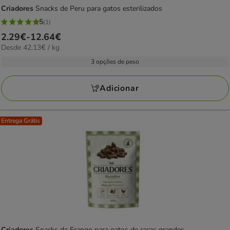
Criadores
Snacks de Peru para gatos esterilizados
5
(1)
5
Preço
2.29€
-
12.64€
estrelas
42.13€
Desde 42.13€ / kg
de
com
por
2.29€
3 opções de peso
1
kg
a
avaliações
12.64€
Adicionar
Entrega Grátis
Criadores
Snacks de Frango para gatos de raças grandes