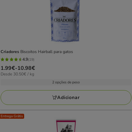
Criadores
Biscoitos Hairball para gatos
4.9
(19)
4.9
Preço
1.99€
-
10.98€
estrelas
30.50€
Desde 30.50€ / kg
de
com
por
1.99€
2 opções de peso
19
kg
a
avaliações
10.98€
Adicionar
Entrega Grátis