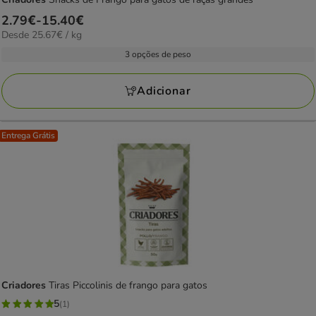
Preço
2.79€
-
15.40€
25.67€
Desde 25.67€ / kg
de
por
2.79€
3 opções de peso
kg
a
15.40€
Adicionar
Entrega Grátis
Criadores
Tiras Piccolinis de frango para gatos
5
(1)
5