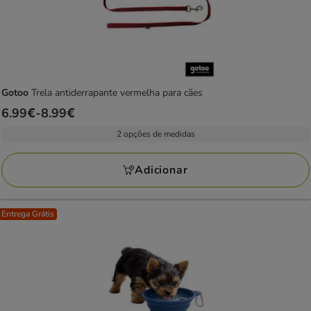
Gotoo
Trela antiderrapante vermelha para cães
Preço
6.99€
-
8.99€
de
2 opções de medidas
6.99€
a
Adicionar
8.99€
Entrega Grátis