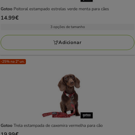
Gotoo
Peitoral estampado estrelas verde menta para cães
Preço
14.99€
14.99€
3 opções de tamanho
Adicionar
-25% na 2ª un.
Gotoo
Trela estampada de caxemira vermelha para cão
Preço
19.99€