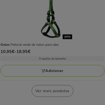
Gotoo
Peitoral verde de nylon para cães
Preço
10.95€
-
18.95€
de
5 opções de tamanho
10.95€
a
Adicionar
18.95€
Ver mais produtos