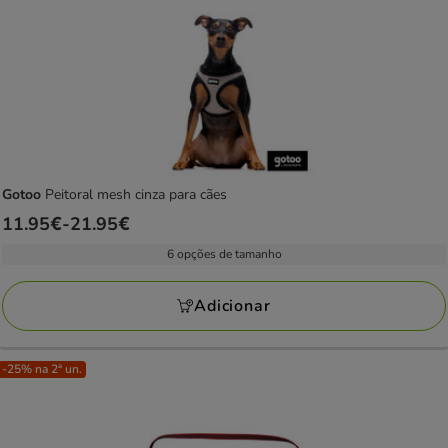
Gotoo
Peitoral mesh cinza para cães
Preço
11.95€
-
21.95€
de
6 opções de tamanho
11.95€
a
Adicionar
21.95€
-25% na 2ª un.