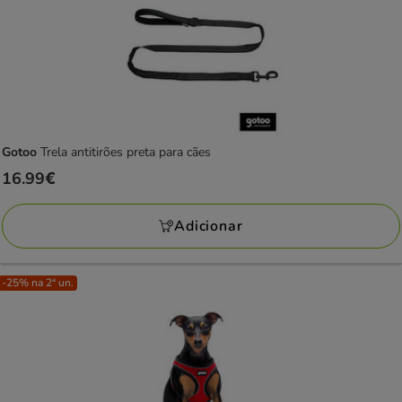
Gotoo
Trela antitirões preta para cães
Preço
16.99€
16.99€
Adicionar
-25% na 2ª un.