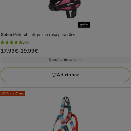
Gotoo
Peitoral anti-puxão rosa para cães
5
(3)
5
Preço
17.99€
-
19.99€
estrelas
de
com
3 opções de tamanho
17.99€
3
a
avaliações
Adicionar
19.99€
-25% na 2ª un.