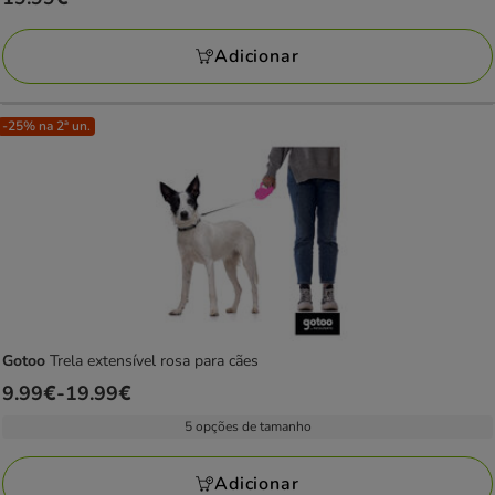
19.99€
Adicionar
-25% na 2ª un.
Gotoo
Trela extensível rosa para cães
Preço
9.99€
-
19.99€
de
5 opções de tamanho
9.99€
a
Adicionar