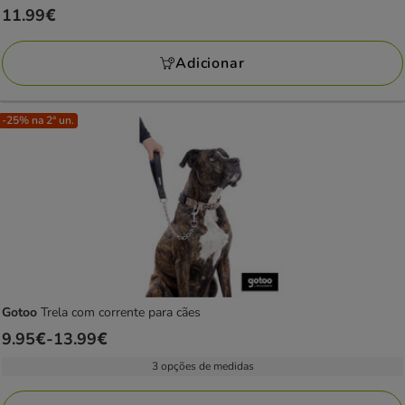
Preço
11.99€
11.99€
Adicionar
-25% na 2ª un.
Gotoo
Trela com corrente para cães
Preço
9.95€
-
13.99€
de
3 opções de medidas
9.95€
a