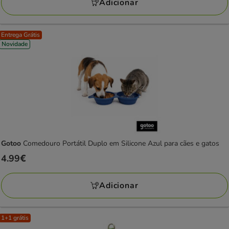
Adicionar
Entrega Grátis
Novidade
Gotoo
Comedouro Portátil Duplo em Silicone Azul para cães e gatos
Preço
4.99€
4.99€
Adicionar
1+1 grátis