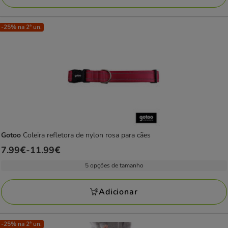
19.99€
-25% na 2ª un.
Gotoo
Coleira refletora de nylon rosa para cães
Preço
7.99€
-
11.99€
de
5 opções de tamanho
7.99€
a
Adicionar
11.99€
-25% na 2ª un.