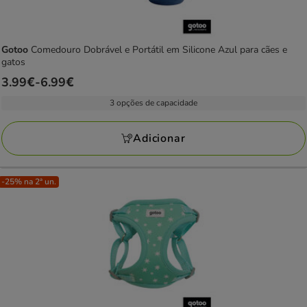
Gotoo
Comedouro Dobrável e Portátil em Silicone Azul para cães e
gatos
Preço
3.99€
-
6.99€
de
3 opções de capacidade
3.99€
a
Adicionar
6.99€
-25% na 2ª un.