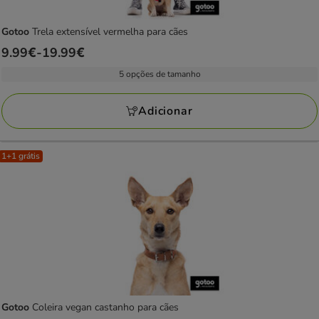
Gotoo
Trela extensível vermelha para cães
Preço
9.99€
-
19.99€
de
5 opções de tamanho
9.99€
a
Adicionar
19.99€
1+1 grátis
Gotoo
Coleira vegan castanho para cães