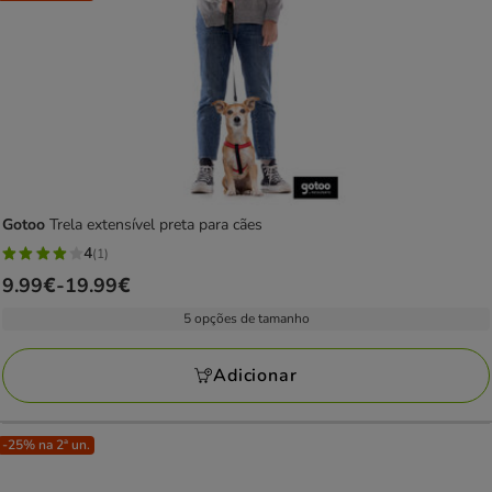
Gotoo
Trela extensível preta para cães
4
(1)
4
Preço
9.99€
-
19.99€
estrelas
de
com
5 opções de tamanho
9.99€
1
a
avaliações
Adicionar
19.99€
-25% na 2ª un.