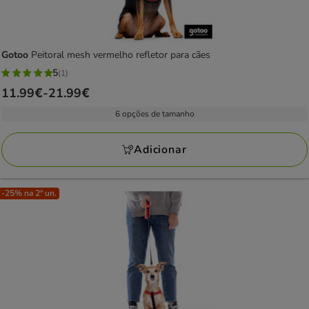
Gotoo
Peitoral mesh vermelho refletor para cães
5
(1)
5
Preço
11.99€
-
21.99€
estrelas
de
com
6 opções de tamanho
11.99€
1
a
avaliações
Adicionar
21.99€
-25% na 2ª un.