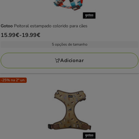
Gotoo
Peitoral estampado colorido para cães
Preço
15.99€
-
19.99€
de
5 opções de tamanho
15.99€
a
Adicionar
19.99€
-25% na 2ª un.