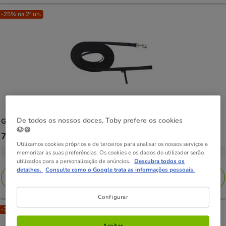
-25% na 2ª un.
De todos os nossos doces, Toby prefere os cookies
Gotoo
Trela comprida 5 metros para cães
🐶🍪
Preço
7.29€
-
14.99€
Utilizamos cookies próprios e de terceiros para analisar os nossos serviços e
de
3 opções de medidas
memorizar as suas preferências. Os cookies e os dados do utilizador serão
7.29€
utilizados para a personalização de anúncios.
Descubra todos os
detalhes.
Consulte como o Google trata as informações pessoais.
a
Adicionar
14.99€
Configurar
-25% na 2ª un.
Aceitar