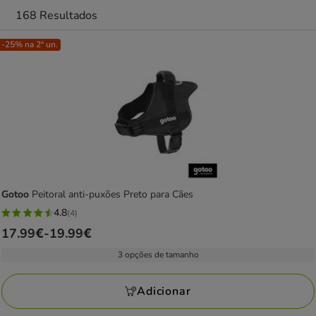
168 Resultados
-25% na 2ª un.
Gotoo
Peitoral anti-puxões Preto para Cães
4.8
(4)
4.8
Preço
17.99€
-
19.99€
estrelas
de
com
3 opções de tamanho
17.99€
4
a
avaliações
Adicionar
19.99€