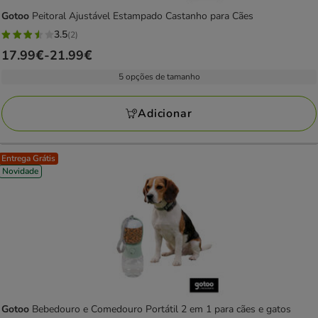
Gotoo
Peitoral Ajustável Estampado Castanho para Cães
3.5
(2)
3.5
Preço
17.99€
-
21.99€
estrelas
de
com
5 opções de tamanho
17.99€
2
a
avaliações
Adicionar
21.99€
Entrega Grátis
Novidade
Gotoo
Bebedouro e Comedouro Portátil 2 em 1 para cães e gatos