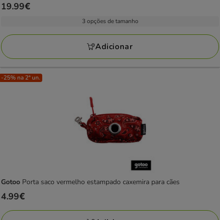
Preço
19.99€
19.99€
3 opções de tamanho
Adicionar
-25% na 2ª un.
Gotoo
Porta saco vermelho estampado caxemira para cães
Preço
4.99€
4.99€