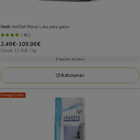
Nath
VetDiet Renal Lata para gatos
4
(2)
4
Preço
2.49€
-
109.96€
estrelas
11.45€
Desde 11.45€ / kg
de
com
por
2.49€
4 opções de peso
2
kg
a
avaliações
109.96€
Adicionar
Entrega Grátis