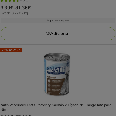
4.8
(5)
4.8
Preço
3.39€
-
81.36€
estrelas
8.22€
Desde 8.22€ / kg
de
com
por
3.39€
3 opções de peso
5
kg
a
avaliações
81.36€
Adicionar
-25% na 2ª un.
Nath
Veterinary Diets Recovery Salmão e Fígado de Frango lata para
cães