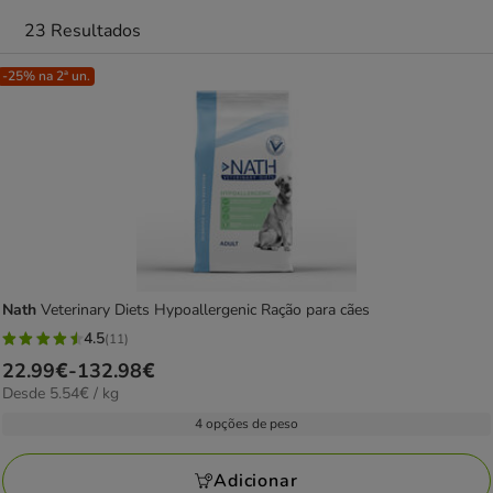
23 Resultados
-25% na 2ª un.
Nath
Veterinary Diets Hypoallergenic Ração para cães
4.5
(11)
4.5
Preço
22.99€
-
132.98€
estrelas
5.54€
Desde 5.54€ / kg
de
com
por
22.99€
4 opções de peso
11
kg
a
avaliações
132.98€
Adicionar