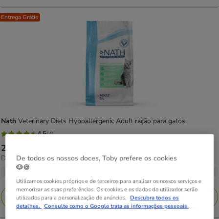
Entrega Grátis
Nath
Veterinary Diets Hypoallergenic Adult ração para gatos
4.5
(4)
4.5
Preço
22.49€
-
74.08€
estrelas
9.26€
Desde 9.26€ / kg
De todos os nossos doces, Toby prefere os cookies
de
com
por
🐶🍪
22.49€
3 opções de peso
4
kg
Utilizamos cookies próprios e de terceiros para analisar os nossos serviços e
a
avaliações
memorizar as suas preferências. Os cookies e os dados do utilizador serão
74.08€
Adicionar
utilizados para a personalização de anúncios.
Descubra todos os
detalhes.
Consulte como o Google trata as informações pessoais.