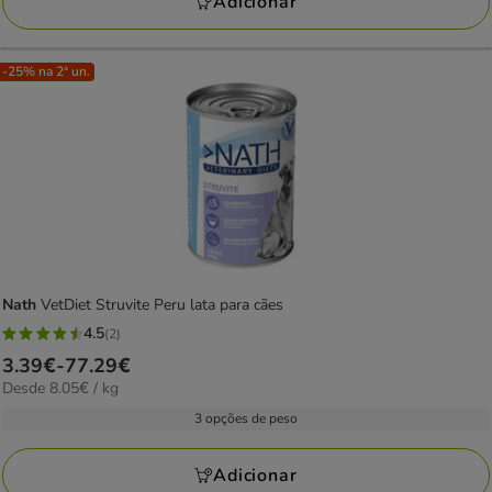
Adicionar
-25% na 2ª un.
Nath
VetDiet Struvite Peru lata para cães
4.5
(2)
4.5
Preço
3.39€
-
77.29€
estrelas
8.05€
Desde 8.05€ / kg
de
com
por
3.39€
3 opções de peso
2
kg
a
avaliações
77.29€
Adicionar