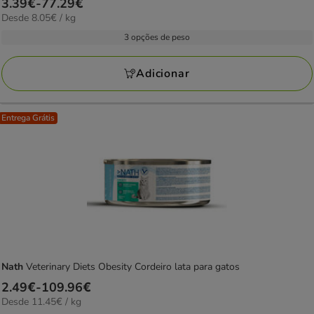
Preço
3.39€
-
77.29€
8.05€
Desde 8.05€ / kg
de
por
3.39€
3 opções de peso
kg
a
77.29€
Adicionar
Entrega Grátis
Nath
Veterinary Diets Obesity Cordeiro lata para gatos
Preço
2.49€
-
109.96€
11.45€
Desde 11.45€ / kg
de
por