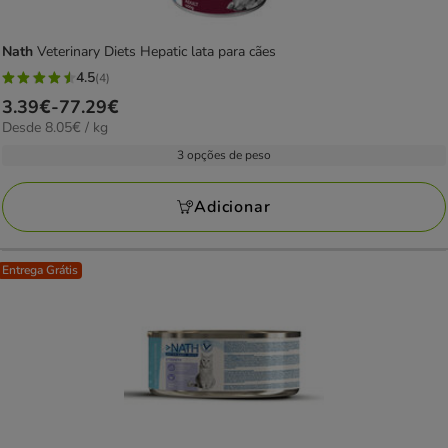
Nath
Veterinary Diets Hepatic lata para cães
4.5
(4)
4.5
Preço
3.39€
-
77.29€
estrelas
8.05€
Desde 8.05€ / kg
de
com
por
3.39€
3 opções de peso
4
kg
a
avaliações
77.29€
Adicionar
Entrega Grátis