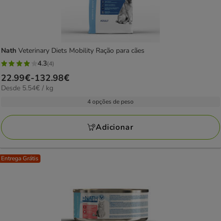
Nath
Veterinary Diets Mobility Ração para cães
4.3
(4)
4.3
Preço
22.99€
-
132.98€
estrelas
5.54€
Desde 5.54€ / kg
de
com
por
22.99€
4 opções de peso
4
kg
a
avaliações
132.98€
Adicionar
Entrega Grátis