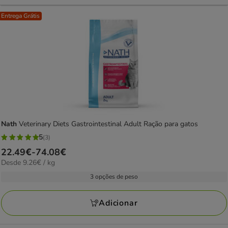
Entrega Grátis
Nath
Veterinary Diets Gastrointestinal Adult Ração para gatos
5
(3)
5
Preço
22.49€
-
74.08€
estrelas
9.26€
Desde 9.26€ / kg
de
com
por
22.49€
3 opções de peso
3
kg
a
avaliações
74.08€
Adicionar