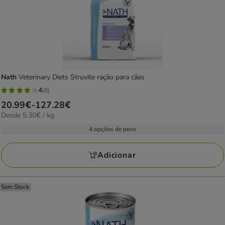
Nath
Veterinary Diets Struvite ração para cães
4
(8)
4
Preço
20.99€
-
127.28€
estrelas
5.30€
Desde 5.30€ / kg
de
com
por
20.99€
4 opções de peso
8
kg
a
avaliações
127.28€
Adicionar
Sem Stock