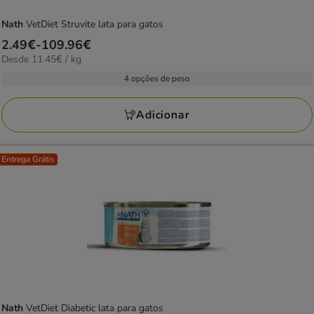
Nath
VetDiet Struvite lata para gatos
Preço
2.49€
-
109.96€
11.45€
Desde 11.45€ / kg
de
por
2.49€
4 opções de peso
kg
a
109.96€
Adicionar
Entrega Grátis
Nath
VetDiet Diabetic lata para gatos