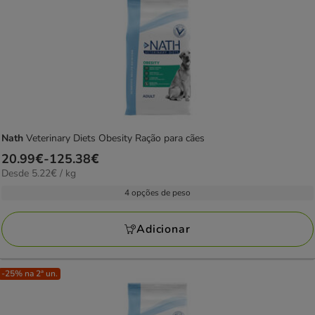
Nath
Veterinary Diets Obesity Ração para cães
Preço
20.99€
-
125.38€
5.22€
Desde 5.22€ / kg
de
por
20.99€
4 opções de peso
kg
a
125.38€
Adicionar
-25% na 2ª un.