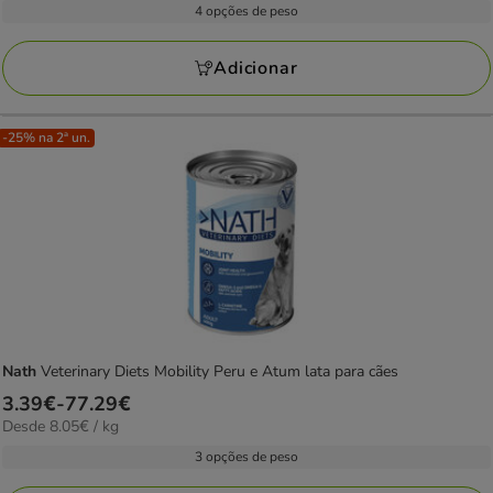
2.49€
4 opções de peso
kg
a
109.96€
Adicionar
-25% na 2ª un.
Nath
Veterinary Diets Mobility Peru e Atum lata para cães
Preço
3.39€
-
77.29€
8.05€
Desde 8.05€ / kg
de
por
3.39€
3 opções de peso
kg
a