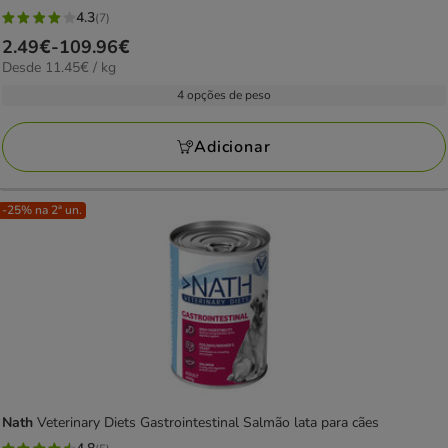
4.3
(7)
4.3
Preço
2.49€
-
109.96€
estrelas
11.45€
Desde 11.45€ / kg
de
com
por
2.49€
4 opções de peso
7
kg
a
avaliações
109.96€
Adicionar
-25% na 2ª un.
Nath
Veterinary Diets Gastrointestinal Salmão lata para cães