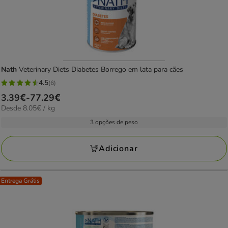
Nath
Veterinary Diets Diabetes Borrego em lata para cães
4.5
(6)
4.5
Preço
3.39€
-
77.29€
estrelas
8.05€
Desde 8.05€ / kg
de
com
por
3.39€
3 opções de peso
6
kg
a
avaliações
77.29€
Adicionar
Entrega Grátis