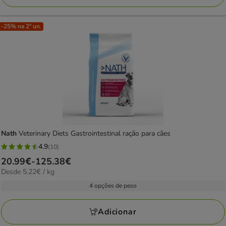
-25% na 2ª un.
Nath
Veterinary Diets Gastrointestinal ração para cães
4.9
(10)
4.9
Preço
20.99€
-
125.38€
estrelas
5.22€
Desde 5.22€ / kg
de
com
por
20.99€
4 opções de peso
10
kg
a
avaliações
125.38€
Adicionar