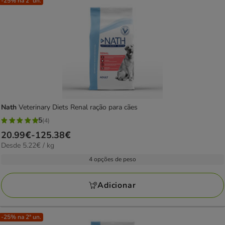
-25% na 2ª un.
Nath
Veterinary Diets Renal ração para cães
5
(4)
5
Preço
20.99€
-
125.38€
estrelas
5.22€
Desde 5.22€ / kg
de
com
por
20.99€
4 opções de peso
4
kg
a
avaliações
125.38€
Adicionar
-25% na 2ª un.