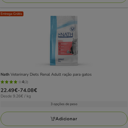
Entrega Grátis
Nath
Veterinary Diets Renal Adult ração para gatos
4
(2)
4
Preço
22.49€
-
74.08€
estrelas
9.26€
Desde 9.26€ / kg
de
com
por
22.49€
3 opções de peso
2
kg
a
avaliações
74.08€
Adicionar