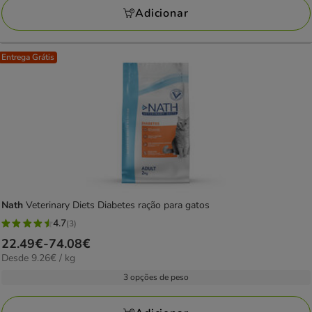
77.29€
Adicionar
Entrega Grátis
Nath
Veterinary Diets Diabetes ração para gatos
4.7
(3)
4.7
Preço
22.49€
-
74.08€
estrelas
9.26€
Desde 9.26€ / kg
de
com
por
22.49€
3 opções de peso
3
kg
a
avaliações
74.08€