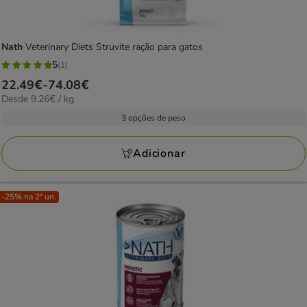
Nath
Veterinary Diets Struvite ração para gatos
5
(1)
5
Preço
22.49€
-
74.08€
estrelas
9.26€
Desde 9.26€ / kg
de
com
por
22.49€
3 opções de peso
1
kg
a
avaliações
74.08€
Adicionar
-25% na 2ª un.