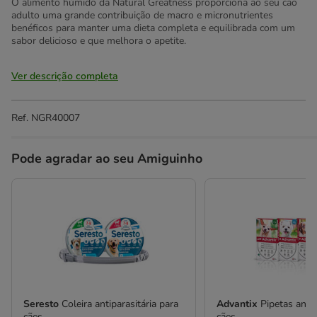
O alimento húmido da Natural Greatness proporciona ao seu cão
adulto uma grande contribuição de macro e micronutrientes
benéficos para manter uma dieta completa e equilibrada com um
sabor delicioso e que melhora o apetite.
Ver descrição completa
Ref.
NGR40007
Pode agradar ao seu Amiguinho
Seresto
Coleira antiparasitária para
Advantix
Pipetas anti
cães
cães