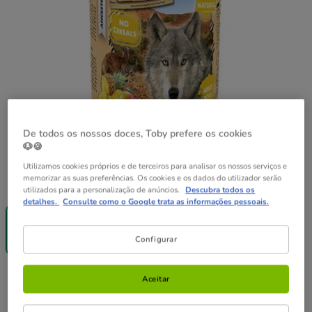
De todos os nossos doces, Toby prefere os cookies
🐶🍪
Utilizamos cookies próprios e de terceiros para analisar os nossos serviços e
memorizar as suas preferências. Os cookies e os dados do utilizador serão
Peso:
400 g
utilizados para a personalização de anúncios.
Descubra todos os
detalhes.
Consulte como o Google trata as informações pessoais.
400 g
3.99€
Configurar
(9.98€ / kg)
3.99€
Preço 3.99€, 9.98 EUR por kg
Aceitar
(9.98€ / kg)