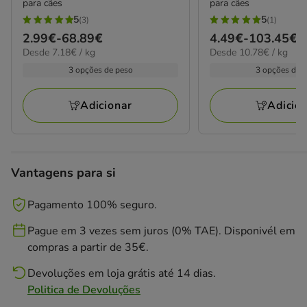
para cães
para cães
5
5
(3)
(1)
5
5
Preço
2.99€
-
68.89€
Preço
4.49€
-
103.45€
estrelas
estrelas
7.18€
10.78€
Desde 7.18€ / kg
Desde 10.78€ / kg
de
de
com
com
por
por
2.99€
4.49€
3 opções de peso
3 opções de 
3
1
kg
kg
a
a
avaliações
avaliações
68.89€
103.45€
Adicionar
Adicio
Vantagens para si
Pagamento 100% seguro.
Pague em 3 vezes sem juros (0% TAE). Disponivél em
compras a partir de 35€.
Devoluções em loja grátis até 14 dias.
Politica de Devoluções