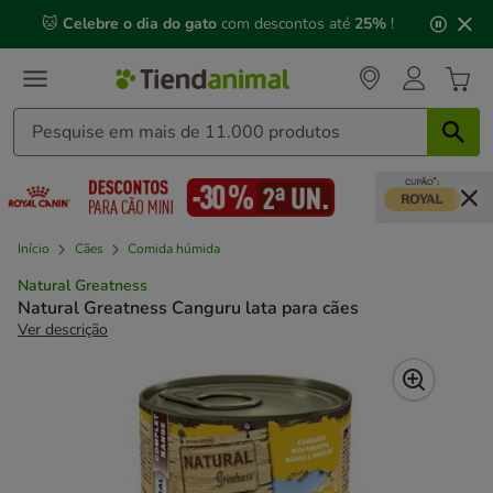
2
🐱
Celebre o dia do gato
com descontos até
25%
!
de
3,
mensagem,
Início
Cães
Comida húmida
Natural Greatness
Natural Greatness Canguru lata para cães
Ver descrição