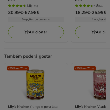
4.8
4.8
(140)
(66)
4.8
4.8
Preço
30.99€
-
67.98€
Preço
18.29€
-
25.99€
estrelas
estrelas
de
de
5 opções de tamanho
4 opções de 
com
com
30.99€
18.29€
140
66
a
a
avaliações
avaliações
Adicionar
Adicio
67.98€
25.99€
Também poderá gostar
-25% na 2ª un.
-25% na 2ª un.
Lily's Kitchen
frango e peru lata
Lily's Kitchen
Veado e 