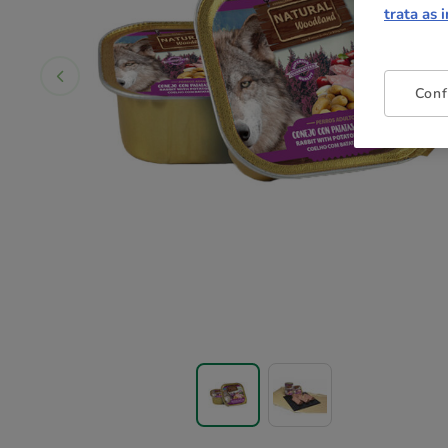
trata as 
Conf