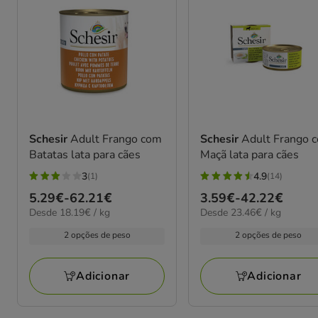
Schesir
Adult Frango com
Schesir
Adult Frango 
Batatas lata para cães
Maçã lata para cães
3
4.9
(1)
(14)
3
4.9
Preço
5.29€
-
62.21€
Preço
3.59€
-
42.22€
estrelas
estrelas
18.19€
23.46€
Desde 18.19€ / kg
Desde 23.46€ / kg
de
de
com
com
por
por
5.29€
3.59€
1
14
2 opções de peso
2 opções de peso
kg
kg
a
a
avaliações
avaliações
62.21€
42.22€
Adicionar
Adicionar