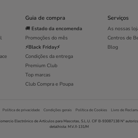
Guia de compra
Serviços
🚚
Estado da encomenda
As nossas loj
l
Promoções do mês
Centros de B
⚡Black Friday⚡
Blog
ace
Condições da entrega
Premium Club
Top marcas
Club Compra e Poupa
Política de privacidade
Condições gerais
Política de Cookies
Livro de Reclam
omercio Electrónico de Artículos para Mascotas, S.L.U. CIF B-93087138 Nº autoriz
detalhista: M.V./I-131/M