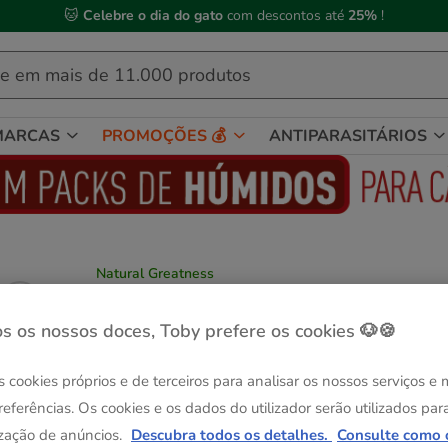
🐱
Celebre o dia do gato
com descontos até
25%
!
MARCAS
PROMOÇÕES 💰
ANTIPARASITÁRIOS
Natural Greatness
Natural Greatness Coelho com Batatas,
Maçã e Tomilho lata para cães
s os nossos doces, Toby prefere os cookies 🐶🍪
Ver descrição
s cookies próprios e de terceiros para analisar os nossos serviços e
Peso:
400 g
referências. Os cookies e os dados do utilizador serão utilizados par
Sem Stock
170 g
400 g
zação de anúncios.
Descubra todos os detalhes.
Consulte como 