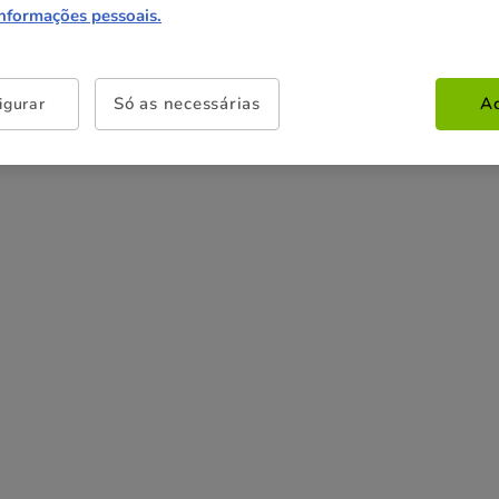
2.19€
3.19€
informações pessoais.
(12.88€ / kg)
(7.98€ / kg)
Só as necessárias
Ac
igurar