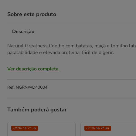
Sobre este produto
Descrição
Natural Greatness Coelho com batatas, maçã e tomilho lata 
palatabilidade e elevada proteína, fácil de digerir.
Ver descrição completa
Ref.
NGRNWD40004
Também poderá gostar
-25% na 2ª un.
-25% na 2ª un.