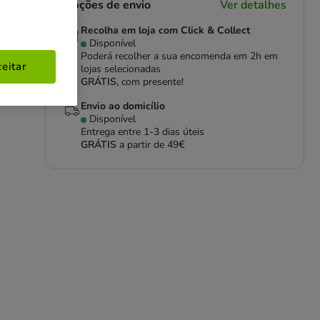
Opções de envio
Ver detalhes
Recolha em loja com Click & Collect
Disponível
Poderá recolher a sua encomenda em 2h em
eitar
lojas selecionadas
GRÁTIS,
com presente!
Envio ao domicílio
Disponível
Entrega entre
1-3 dias úteis
GRÁTIS
a partir de 49€