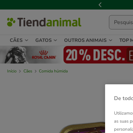
2
de
3,
mensagem,
CÃES
GATOS
OUTROS ANIMAIS
TOP 
Início
Cães
Comida húmida
De todo
Utilizamo
as suas p
personali