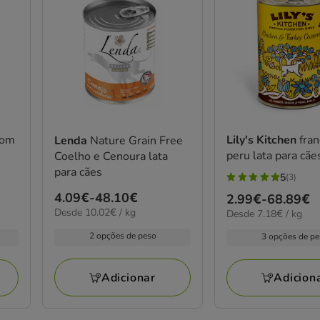
com
Lily's Kitchen
fra
Lenda
Nature Grain Free
peru lata para cãe
Coelho e Cenoura lata
para cães
5
(3)
5
Preço
4.09€
-
48.10€
Preço
2.99€
-
68.89€
estrelas
10.02€
Desde 10.02€ / kg
7.18€
de
Desde 7.18€ / kg
de
com
por
por
4.09€
2.99€
3
2 opções de peso
kg
3 opções de p
kg
a
a
avaliações
48.10€
68.89€
Adicionar
Adicion