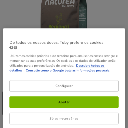
De todos os nossos doces, Toby prefere os cookies
🐶🍪
Utilizamos cookies próprios e de terceiros para analisar os nossos serviços e
memorizar as suas preferências. Os cookies e os dados do utilizador serão
utilizados para a personalização de anúncios.
Descubra todos os
detalhes.
Consulte como o Google trata as informações pessoais.
Peso:
10 kg
Configurar
-25% na 2ª
-25% na 2ª
un.
un.
1.6 kg
10 kg
Aceitar
17.99€
70.99€
(11.24€ / kg)
(7.10€ / kg)
Só as necessárias
70.99€
Preço 70.99€, 7.10 EUR por kg
(7.10€ / kg)