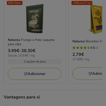
20% Desc.
-25% na 2ª un.
Naturea
Frango e Pato saqueta
Naturea
Biscoitos Fra
para cães
4.5
(2)
4.5
Preço
3.99€
-
38.30€
Preço
2.79€
10.64€
Desde 10.64€ / kg
estrelas
de
27.90€
27.90€ / kg
por
2.79€
com
3.99€
2 opções de peso
por
kg
2
a
KG
avaliações
38.30€
Adicio
Adicionar
Vantagens para si