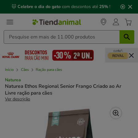
2
🐱
Celebre o dia do gato
com descontos até
25%
!
de
3,
mensagem,
Início
Cães
Ração para cães
Naturea
Naturea Ethos Regional Senior Frango Criado ao Ar
Livre ração para cães
Ver descrição