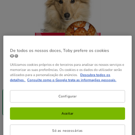
De todos os nossos doces, Toby prefere os cookies
🐶🍪
Utilizamos cookies próprios e de terceiros para analisar os nossos serviços e
memorizar as suas preferências. Os cookies e os dados do utilizador serão
utilizados para a personalização de anúncios.
Descubra todos os
Peso:
75 g
detalhes.
Consulte como o Google trata as informações pessoais.
-25% na 2ª
un.
Configurar
75 g
3.39€
(45.20€ / kg)
Aceitar
3.39€
Preço 3.39€, 45.20 EUR por kg
(45.20€ / kg)
Só as necessárias