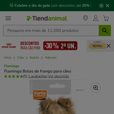
2
🐱
Celebre o dia do gato
com descontos até
25%
!
de
3,
mensagem,
Início
Cães
Snacks
Naturais
Flamingo
Flamingo Bolas de frango para cães
(5)
1 avaliações
|
Ver descrição