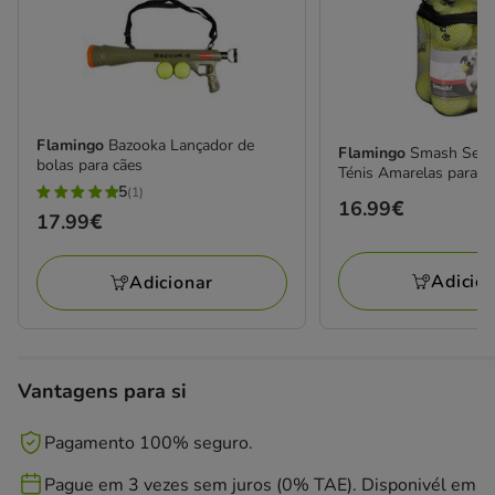
Flamingo
Bazooka Lançador de
Flamingo
Smash Set d
bolas para cães
Ténis Amarelas para c
5
(1)
5
Preço
16.99€
Preço
17.99€
estrelas
16.99€
17.99€
com
Adicio
Adicionar
1
avaliações
Vantagens para si
Pagamento 100% seguro.
Pague em 3 vezes sem juros (0% TAE). Disponivél em