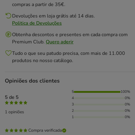
compras a partir de 35€.
Devoluções em loja grátis até 14 dias.
Politica de Devoluções
Obtenha descontos e presentes em cada compra com
Premium Club.
Quero aderir
Tudo o que seu patudo precisa, com mais de 11.000
produtos no nosso catálogo.
Opiniões dos clientes
100% das pessoas avaliaram com 5 estrelas,
5
100%
5 de 5
4
0%
3
0%
2
0%
1 opiniões
1
0%
Compra verificada