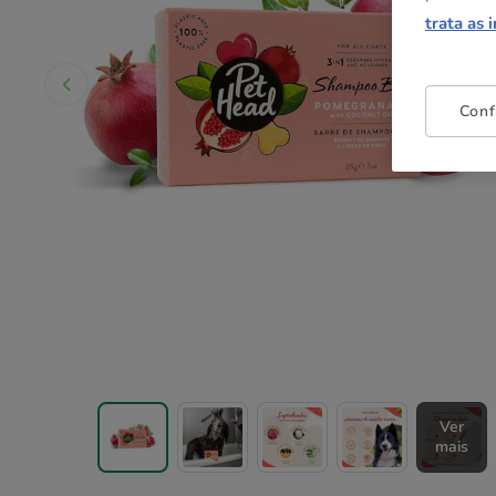
trata as 
Conf
Ver
mais