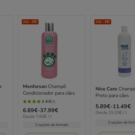
Até - 8€!
Até - 8€!
a
Menforsan
Champô
Nice Care
Champô
Condicionador para cães
Preto para cães
4.6
(5)
4.6
Preço
5.89€
-
11.49€
Preço
6.89€
-
37.99€
estrelas
15.32€
Desde 15.32€ / l
de
7.60€
Desde 7.60€ / l
de
por
com
5.89€
por
2 opções de for
L
6.89€
2 opções de formato
5
L
a
a
avaliações
11.49€