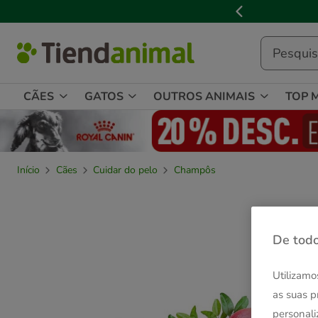
2
de
3,
mensagem,
CÃES
GATOS
OUTROS ANIMAIS
TOP 
Início
Cães
Cuidar do pelo
Champôs
De todo
Utilizamo
as suas p
personali