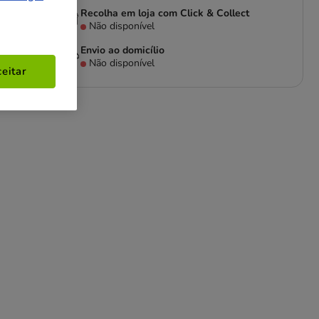
Recolha em loja com Click & Collect
Não disponível
Envio ao domicílio
Não disponível
eitar
 ou
o e