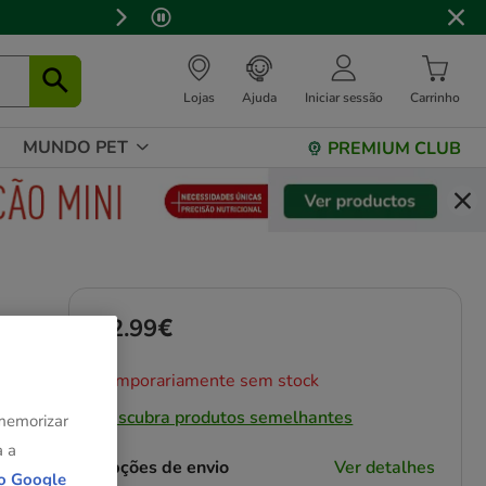
Lojas
Ajuda
Iniciar sessão
Carrinho
MUNDO PET
PREMIUM CLUB
12.99€
Preço 12.99€
Temporariamente sem stock
Descubra produtos semelhantes
 memorizar
a a
Opções de envio
Ver detalhes
o Google