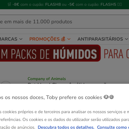
🌊
Piscinas, gelados, brinquedos refrescantes e muito mais!
🌞
MARCAS
PROMOÇÕES 💰
ANTIPARASITÁRIOS
Company of Animals
Pet Head Champô sólido para cães
Ver descrição
s os nossos doces, Toby prefere os cookies 🐶🍪
Presentación:
85 g
Sem Stock
s cookies próprios e de terceiros para analisar os nossos serviços e
85 g
referências. Os cookies e os dados do utilizador serão utilizados par
12.99€
zação de anúncios.
Descubra todos os detalhes.
Consulte como 