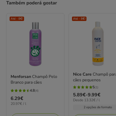
Também poderá gostar
Até - 8€!
Até - 8€!
Nice Care
Champô par
Menforsan
Champô Pelo
cães pequenos
Branco para cães
5
(1)
5
4.8
(4)
4.8
Preço
5.89€
-
9.99€
estrelas
Preço
6.29€
estrelas
13.32€
Desde 13.32€ / l
de
com
20.97€
20.97€ / l
6.29€
por
com
5.89€
2 opções de formato
por
1
L
4
a
L
avaliações