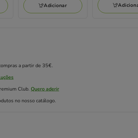
37.99€
Adicion
Adicionar
ompras a partir de 35€.
luções
Premium Club.
Quero aderir
odutos no nosso catálogo.