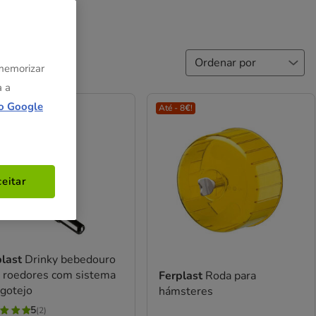
 memorizar
a a
o Google
 8€!
Até - 8€!
eitar
plast
Drinky bebedouro
a roedores com sistema
Ferplast
Roda para
 gotejo
hámsteres
5
(2)