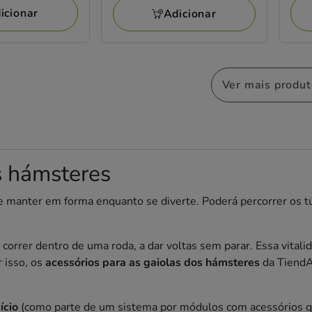
icionar
1
Adicionar
avaliações
Ver mais produ
s hámsteres
e manter em forma enquanto se diverte. Poderá percorrer os tú
rer dentro de uma roda, a dar voltas sem parar. Essa vitalida
 isso, os
acessórios para as gaiolas dos hámsteres
da TiendA
ício
(como parte de um sistema por módulos com acessórios q