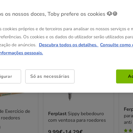
s os nossos doces, Toby prefere os cookies 🐶🍪
os
s cookies próprios e de terceiros para analisar os nossos serviços e
referências. Os cookies e os dados do utilizador serão utilizados par
zação de anúncios.
Descubra todos os detalhes.
Consulte como 
Até - 8€!
Até -
informações pessoais.
Só as necessárias
Ac
igurar
Fer
e Exercício de
Ferplast
Sippy bebedouro
par
 roedores
com ventosa para roedores
anti
)
Preço
9.99€
-
14.29€