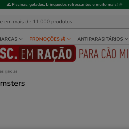
ick&Collect
: compre online, recolha em
2h
, mediante disponibilidade de
MARCAS
PROMOÇÕES 💰
ANTIPARASITÁRIOS
as gaiolas
amsters