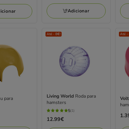
Adicionar
icionar
Até - 8€!
Até -
Living World
Roda para
úu para
Vol
hamsters
ham
5
(1)
5
Pre
1.3
Preço
12.99€
estrelas
1.3
12.99€
com