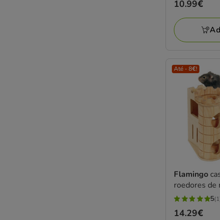
Preço
10.99€
10.99€
Ad
Até - 8€!
Flamingo
ca
roedores de
5
(1
5
Preço
14.29€
estrelas