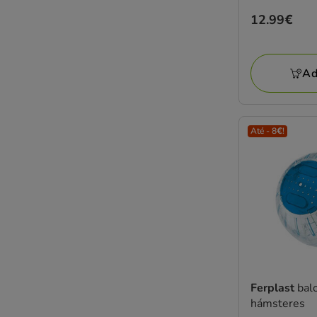
Preço
12.99€
12.99€
Ad
Até - 8€!
Ferplast
bal
hámsteres