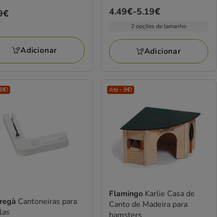
Preço
4.49€
-
5.19€
ço
9€
de
9€
2 opções de tamanho
4.49€
a
Adicionar
Adicionar
5.19€
 8€!
Até - 8€!
Flamingo
Karlie Casa de
tregà
Cantoneiras para
Canto de Madeira para
las
hamsters