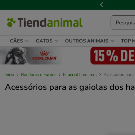
3
📢
Cl
de
3,
mensagem,
CÃES
GATOS
OUTROS ANIMAIS
TOP 
Início
Roedores e Furões
Especial hamsters
Acessórios para 
Acessórios para as gaiolas dos h