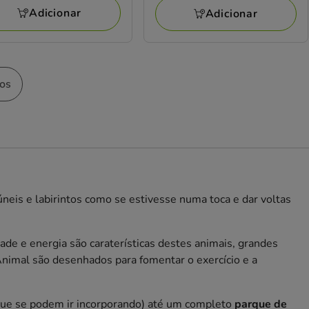
a
Adicionar
Adicionar
1.89€
tos
neis e labirintos como se estivesse numa toca e dar voltas
de e energia são caraterísticas destes animais, grandes
nimal são desenhados para fomentar o exercício e a
ue se podem ir incorporando) até um completo
parque de