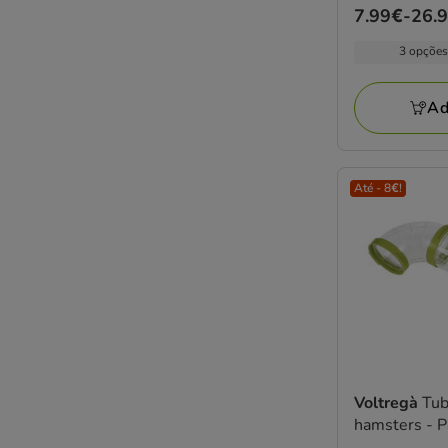
Preço
7.99€
-
26.
de
3 opções
7.99€
a
Ad
26.99€
Até - 8€!
Voltregà
Tub
hamsters - P