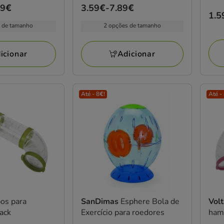
99€
Preço
3.59€
-
7.89€
Pre
1.5
de
 de tamanho
2 opções de tamanho
1.5
3.59€
a
icionar
Adicionar
7.89€
Até - 8€!
Até -
os para
SanDimas
Esphere Bola de
Vol
ack
Exercício para roedores
ham