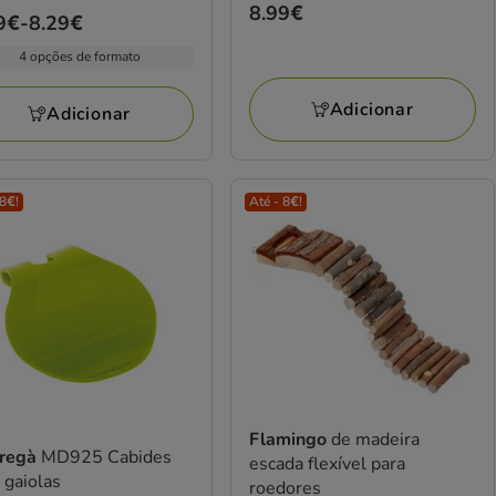
Preço
8.99€
ço
9€
-
8.29€
elas
8.99€
4 opções de formato
9€
iações
Adicionar
Adicionar
9€
 8€!
Até - 8€!
Flamingo
de madeira
tregà
MD925 Cabides
escada flexível para
 gaiolas
roedores