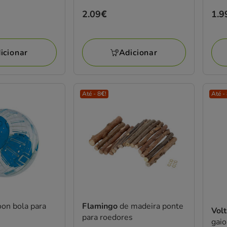
Preço
2.09€
Pre
1.9
2.09€
1.9
icionar
Adicionar
Até - 8€!
Até -
oon bola para
Flamingo
de madeira ponte
Vol
para roedores
gaio