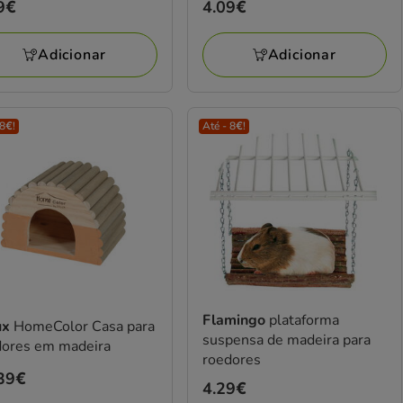
ço
9€
Preço
4.09€
9€
4.09€
Adicionar
Adicionar
 8€!
Até - 8€!
Flamingo
plataforma
ux
HomeColor Casa para
suspensa de madeira para
dores em madeira
roedores
ço
39€
Preço
4.29€
39€