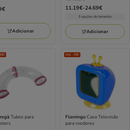
Preço
11.19€
-
24.69€
ço
9€
de
9€
3 opções de tamanho
11.19€
a
Adicionar
Adicionar
24.69€
 8€!
Até - 8€!
tregà
Tubos para
Flamingo
Casa Televisão
sters
para roedores