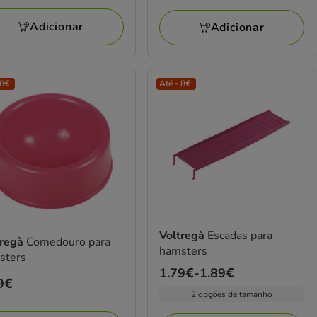
4.29€
Adicionar
Adicionar
 8€!
Até - 8€!
Voltregà
Escadas para
tregà
Comedouro para
hamsters
sters
Preço
1.79€
-
1.89€
ço
9€
de
2 opções de tamanho
9€
1.79€