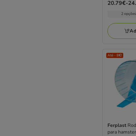
Preço
20.79€
-
24
estrelas
de
com
2 opções
20.79€
2
a
avaliações
Ad
24.99€
Até - 8€!
Ferplast
Rod
para hamste