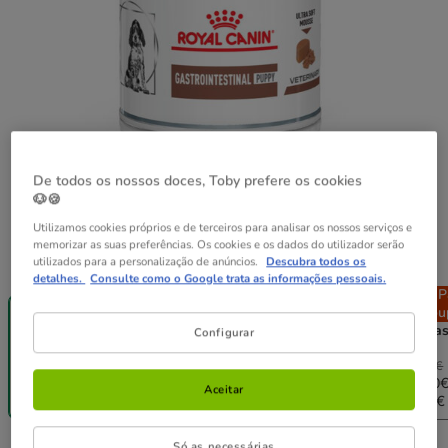
De todos os nossos doces, Toby prefere os cookies
🐶🍪
Utilizamos cookies próprios e de terceiros para analisar os nossos serviços e
memorizar as suas preferências. Os cookies e os dados do utilizador serão
Peso:
195 g
utilizados para a personalização de anúncios.
Descubra todos os
detalhes.
Consulte como o Google trata as informações pessoais.
Pack
Pack
P
195 g
Poupança
Poupança
Pou
12 latas x 195
24 latas x 195
48 lata
Configurar
g
g
g
34.68€
69.36€
138.72€
2.89€
33.99€
66.59€
130.40
Aceitar
(14.82€ / kg)
(14.53€ / kg)
(14.23€ / kg)
(13.93€ 
Só as necessárias