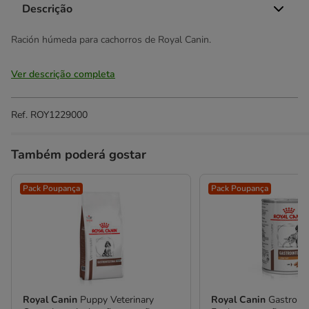
Descrição
Ración húmeda para cachorros de Royal Canin.
Ver descrição completa
Ref.
ROY1229000
Também poderá gostar
Pack Poupança
Pack Poupança
Royal Canin
Puppy Veterinary
Royal Canin
Gastroin