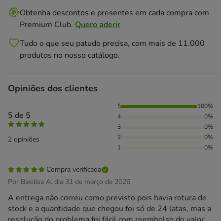
Obtenha descontos e presentes em cada compra com
Premium Club.
Quero aderir
Tudo o que seu patudo precisa, com mais de 11.000
produtos no nosso catálogo.
Opiniões dos clientes
100% das pessoas avaliaram com 5 estrelas,
5
100%
5 de 5
4
0%
3
0%
2
0%
2 opiniões
1
0%
Compra verificada
Por Basilisa A. dia 31 de março de 2026
A entrega não correu como previsto pois havia rotura de
stock e a quantidade que chegou foi só de 24 latas, mas a
resolução do problema foi fácil com reembolso do valor