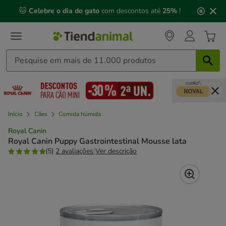
2
🐱
Celebre o dia do gato
com descontos até
25%
!
de
3,
mensagem,
Início
Cães
Comida húmida
Royal Canin
Royal Canin Puppy Gastrointestinal Mousse lata
(5)
2 avaliações
|
Ver descrição