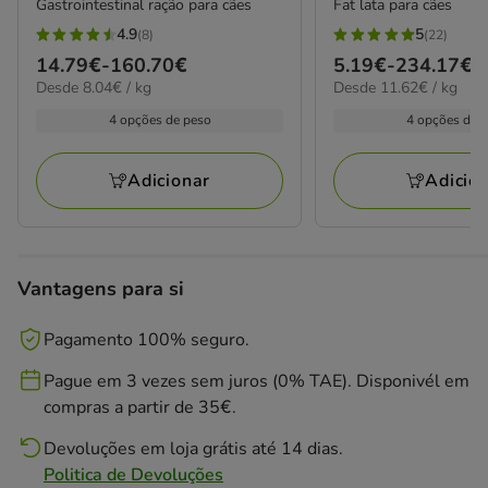
Gastrointestinal ração para cães
Fat lata para cães
4.9
5
(8)
(22)
4.9
5
Preço
14.79€
-
160.70€
Preço
5.19€
-
234.17€
estrelas
estrelas
8.04€
11.62€
Desde 8.04€ / kg
Desde 11.62€ / kg
de
de
com
com
por
por
14.79€
5.19€
4 opções de peso
4 opções de 
8
22
kg
kg
a
a
avaliações
avaliações
160.70€
234.17€
Adicionar
Adicio
Vantagens para si
Pagamento 100% seguro.
Pague em 3 vezes sem juros (0% TAE). Disponivél em
compras a partir de 35€.
Devoluções em loja grátis até 14 dias.
Politica de Devoluções