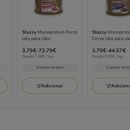
Stuzzy
Monoprotein Porco
Stuzzy
Monoprote
lata para cães
Cervo lata para cã
Preço
3.79€
-
72.79€
Preço
3.79€
-
44.57€
7.58€
9.29€
Desde 7.58€ / kg
Desde 9.29€ / kg
de
de
por
por
3.79€
3.79€
kg
kg
4 opções de peso
2 opções de p
a
a
72.79€
44.57€
Adicionar
Adicion