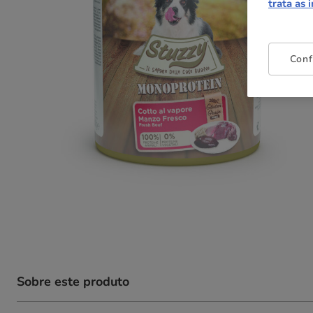
trata as 
Conf
Sobre este produto