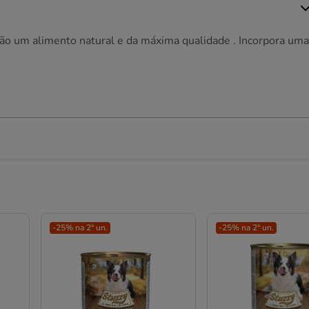
ão um alimento natural e da máxima qualidade . Incorpora uma
-25% na 2ª un.
-25% na 2ª un.