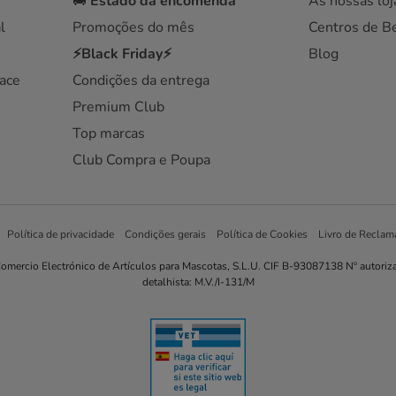
🚚
Estado da encomenda
As nossas loj
l
Promoções do mês
Centros de B
⚡Black Friday⚡
Blog
ace
Condições da entrega
Premium Club
Top marcas
Club Compra e Poupa
Política de privacidade
Condições gerais
Política de Cookies
Livro de Reclam
omercio Electrónico de Artículos para Mascotas, S.L.U. CIF B-93087138 Nº autoriz
detalhista: M.V./I-131/M