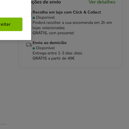
Opções de envio
Ver detalhes
Recolha em loja com Click & Collect
Disponível
Poderá recolher a sua encomenda em 2h em
eitar
lojas selecionadas
GRÁTIS,
com presente!
Envio ao domicílio
Disponível
Entrega entre
1-3 dias úteis
GRÁTIS
a partir de 49€