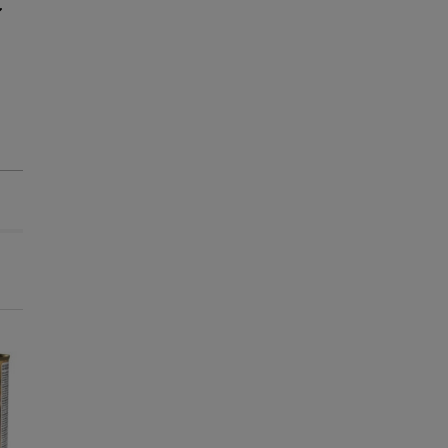
-25% na 2ª un.
-25% na 2ª un.