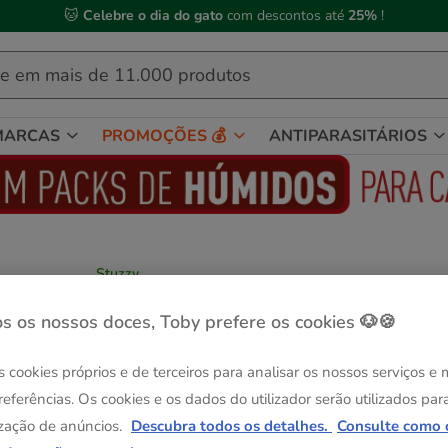
🐱
Celebre o dia do gato
com descontos até
25%
!
MARCAS
PROMOÇÕES 💰
ANTIPARASITÁRIOS
Stuzzy
Stuzzy Monoprotein Boi lata para cães
Ver descrição
s os nossos doces, Toby prefere os cookies 🐶🍪
Peso:
800 g
s cookies próprios e de terceiros para analisar os nossos serviços e
-25% na 2ª un.
Pack Poupança
referências. Os cookies e os dados do utilizador serão utilizados par
400 g
12 latas x 400 g
zação de anúncios.
Descubra todos os detalhes.
Consulte como 
45.48€
3.79€
44.57€