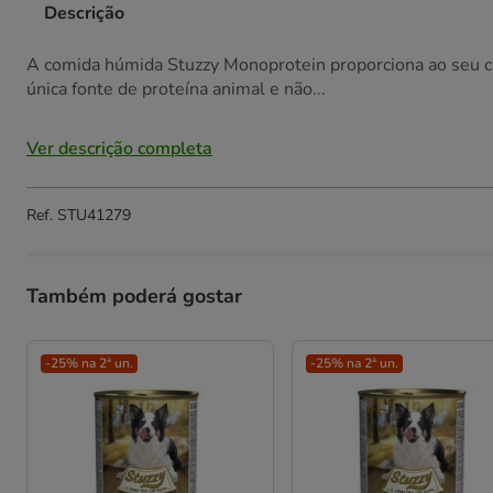
Descrição
A comida húmida Stuzzy Monoprotein proporciona ao seu c
única fonte de proteína animal e não...
Ver descrição completa
Ref.
STU41279
Também poderá gostar
-25% na 2ª un.
-25% na 2ª un.