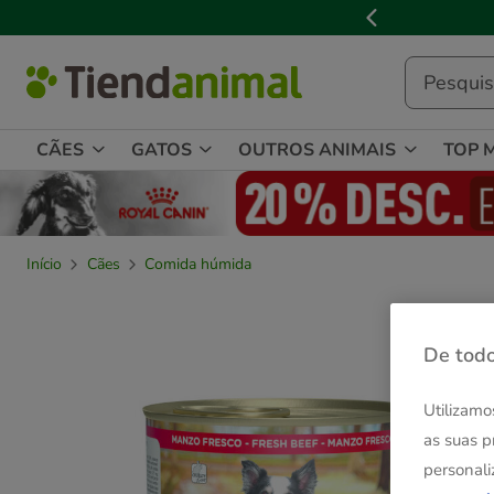
2
de
3,
mensagem,
CÃES
GATOS
OUTROS ANIMAIS
TOP 
Início
Cães
Comida húmida
De todo
Utilizamo
as suas p
personali