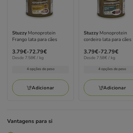
Stuzzy
Monoprotein
Stuzzy
Monoprotein
Frango lata para cães
cordeiro lata para cães
Preço
3.79€
-
72.79€
Preço
3.79€
-
72.79€
7.58€
7.58€
Desde 7.58€ / kg
Desde 7.58€ / kg
de
de
por
por
3.79€
3.79€
kg
kg
4 opções de peso
4 opções de peso
a
a
72.79€
72.79€
Adicionar
Adicionar
Vantagens para si