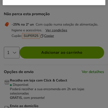
9.39€
Preço 9.39€, 37.56 EUR por l
(37.56€ / l)
Não perca esta promoção
-25% na 2ª un
Com cupão numa seleção de alimentação,
higiene e acessórios.
Ver condições
Cupão:
SUPER25
Copiar
Adicionar ao carrinho
Opções de envio
Ver detalhes
Recolha em loja com Click & Collect
Disponível
Poderá recolher a sua encomenda em 2h em lojas
selecionadas
GRÁTIS,
com presente!
Envio ao domicílio