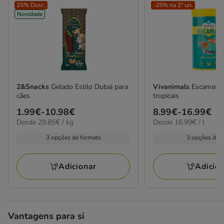
25% Desc.
-25% na 2ª un.
Novidade
2&Snacks
Gelado Estilo Dubai para
Vivanimals
Escamas p
cães
tropicais
Preço
1.99€
-
10.98€
Preço
8.99€
-
16.99€
29.85€
16.99€
Desde 29.85€ / kg
Desde 16.99€ / l
de
de
por
por
1.99€
8.99€
3 opções de formato
3 opções de 
kg
L
a
a
10.98€
16.99€
Adicionar
Adicio
Vantagens para si