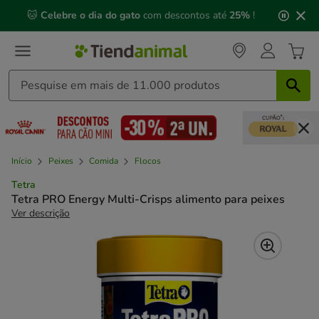
2
🐱
Celebre o dia do gato
com descontos até
25%
!
de
3,
mensagem,
Início
Peixes
Comida
Flocos
Tetra
Tetra PRO Energy Multi-Crisps alimento para peixes
Ver descrição