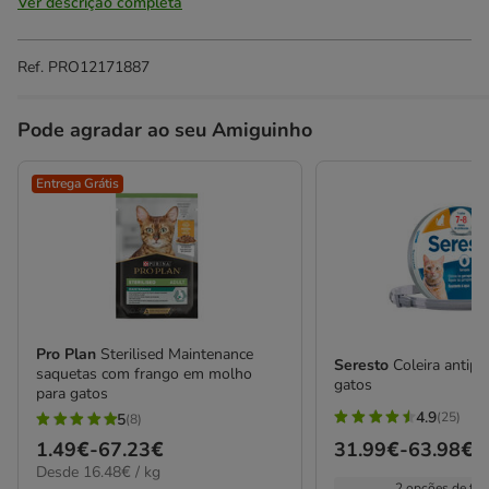
Ver descrição completa
Ref.
PRO12171887
Pode agradar ao seu Amiguinho
Entrega Grátis
Pro Plan
Sterilised Maintenance
Seresto
Coleira antipa
saquetas com frango em molho
gatos
para gatos
4.9
(25)
5
(8)
4.9
5
Preço
31.99€
-
63.98€
Preço
1.49€
-
67.23€
estrelas
estrelas
16.48€
Desde 16.48€ / kg
de
de
com
com
2 opções de ta