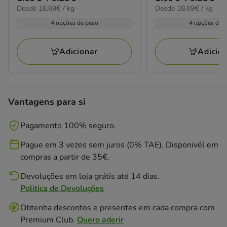
estrelas
estrelas
18.69€
18.69€
Desde 18.69€ / kg
Desde 18.69€ / kg
de
de
com
com
por
por
1.69€
1.69€
4 opções de peso
4 opções de 
1
9
kg
kg
a
a
avaliações
avaliações
76.25€
76.25€
Adicionar
Adicio
Vantagens para si
Pagamento 100% seguro.
Pague em 3 vezes sem juros (0% TAE). Disponivél em
compras a partir de 35€.
Devoluções em loja grátis até 14 dias.
Politica de Devoluções
Obtenha descontos e presentes em cada compra com
Premium Club.
Quero aderir