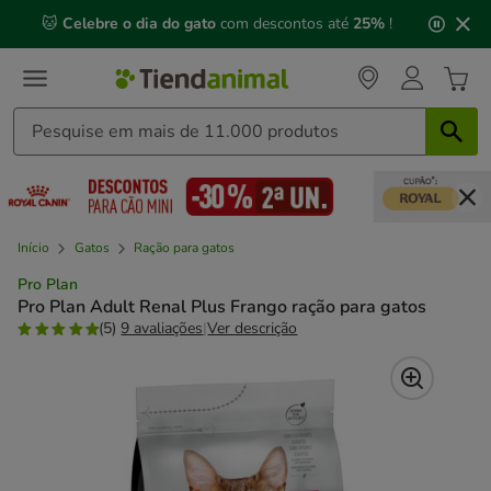
2
🐱
Celebre o dia do gato
com descontos até
25%
!
de
3,
mensagem,
Início
Gatos
Ração para gatos
Pro Plan
Pro Plan Adult Renal Plus Frango ração para gatos
(5)
9 avaliações
|
Ver descrição