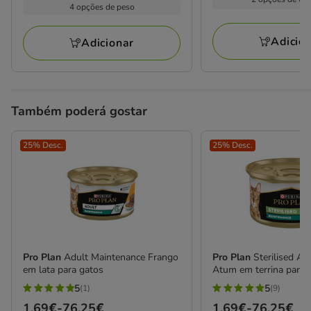
por
31.99€
1.49€
4 opções de peso
25
8
kg
a
a
avaliações
avaliações
63.98€
67.23€
Adicio
Adicionar
Também poderá gostar
25% Desc.
25% Desc.
Pro Plan
Adult Maintenance Frango
Pro Plan
Sterilised A
em lata para gatos
Atum em terrina para 
5
5
(1)
(9)
5
5
Preço
1.69€
-
76.25€
Preço
1.69€
-
76.25€