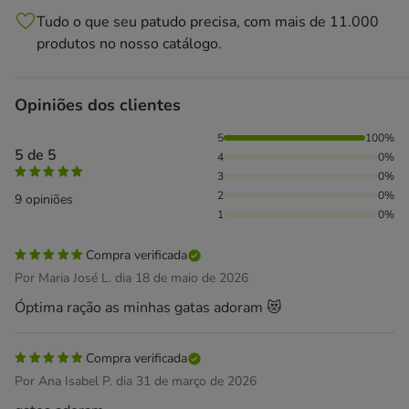
Tudo o que seu patudo precisa, com mais de 11.000
produtos no nosso catálogo.
Opiniões dos clientes
100% das pessoas avaliaram com 5 estrelas,
5
100%
5 de 5
4
0%
3
0%
2
0%
9 opiniões
1
0%
Compra verificada
Por Maria José L. dia 18 de maio de 2026
Óptima ração as minhas gatas adoram 😻
Compra verificada
Por Ana Isabel P. dia 31 de março de 2026