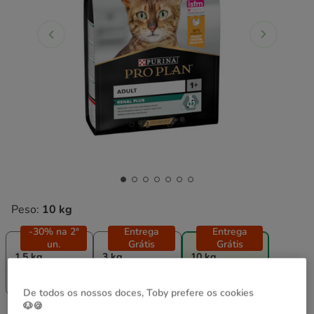
Peso:
10 kg
-30% na 2ª
Entrega
Entrega
un.
Grátis
Grátis
1.5 kg
3 kg
10 kg
20.39€
27.59€
65.99€
(13.59€ / kg)
(9.20€ / kg)
(6.60€ / kg)
De todos os nossos doces, Toby prefere os cookies
🐶🍪