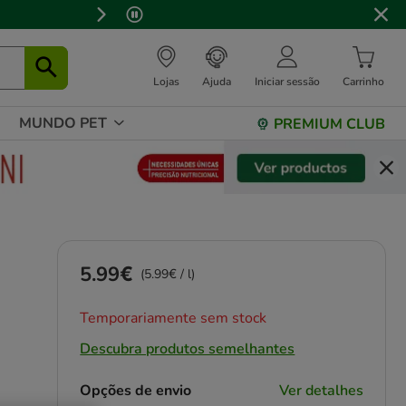
 stock.
Lojas
Ajuda
Iniciar sessão
Carrinho
MUNDO PET
PREMIUM CLUB
5.99€
Preço 5.99€, 5.99 EUR por l
(5.99€ / l)
Temporariamente sem stock
Descubra produtos semelhantes
Opções de envio
Ver detalhes