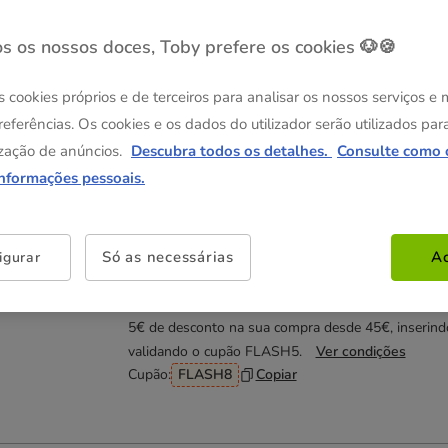
s os nossos doces, Toby prefere os cookies 🐶🍪
Não perca estas promoções!
s cookies próprios e de terceiros para analisar os nossos serviços e
-40% na 2ª un
Direto numa seleção de higienizant
referências. Os cookies e os dados do utilizador serão utilizados par
da Tk-Pet.
Ver condições
zação de anúncios.
Descubra todos os detalhes.
Consulte como 
informações pessoais.
Entrega Grátis
Direto na compra de referências pa
gato com um valor igual ou superior a 39€.
Ver condições
Só as necessárias
Ac
igurar
Até - 8€!
Obtenha 8€ de desconto na sua compra
desde 59€, inserindo e validando o cupão FLASH8
5€ de desconto na sua compra desde 45€, inserind
validando o cupão FLASH5.
Ver condições
Cupão:
FLASH8
Copiar