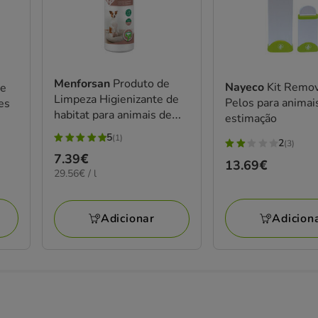
Menforsan
Produto de
Nayeco
Kit Remo
de
Limpeza Higienizante de
Pelos para animai
res
habitat para animais de
estimação
estimação
5
(1)
2
5
(3)
2
Preço
7.39€
estrelas
Preço
13.69€
estrelas
29.56€
29.56€ / l
7.39€
com
13.69€
com
por
1
L
3
avaliações
Adicion
Adicionar
avaliações