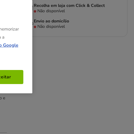
Recolha em loja com Click & Collect
Não disponível
Envio ao domicílio
Não disponível
 memorizar
es
a a
o Google
ra
eitar
 ou
o e