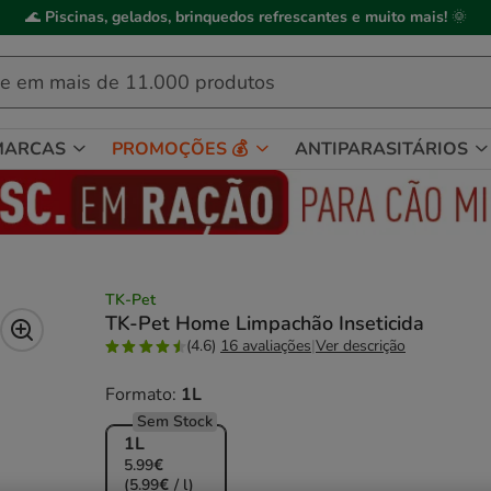
ick&Collect
: compre online, recolha em
2h
, mediante disponibilidade de
MARCAS
PROMOÇÕES 💰
ANTIPARASITÁRIOS
TK-Pet
TK-Pet Home Limpachão Inseticida
(4.6)
16 avaliações
|
Ver descrição
Formato:
1L
Sem Stock
1L
5.99€
(5.99€ / l)