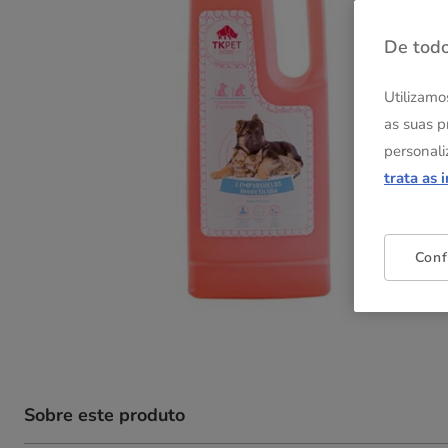
De todo
Utilizamo
as suas p
personali
trata as 
Conf
Sobre este produto