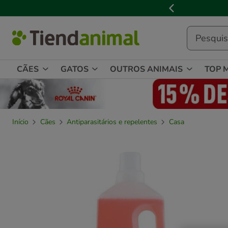
3
📢
Cl
de
3,
mensagem,
CÃES
GATOS
OUTROS ANIMAIS
TOP 
Início
Cães
Antiparasitários e repelentes
Casa