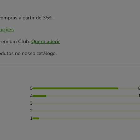
ompras a partir de 35€.
luções
Premium Club.
Quero aderir
odutos no nosso catálogo.
5
as avaliaram com 4 estrelas, 6% das pessoas avaliaram com 1
4
3
2
1