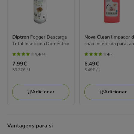
Diptron
Fogger Descarga
Nova Clean
limpador 
Total Inseticida Doméstico
chão inseticida para la
4.4
4
(14)
(2)
4.4
4
Preço
7.99€
Preço
6.49€
estrelas
estrelas
53.27€
6.49€
53.27€ / l
6.49€ / l
7.99€
6.49€
com
com
por
por
14
2
L
L
avaliações
avaliações
Adicionar
Adicionar
Vantagens para si