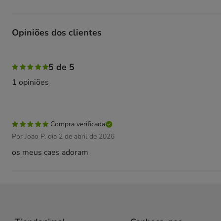
Opiniões dos clientes
100% das pessoas avaliaram com 5 estrelas,
5 de 5
1 opiniões
Compra verificada
Por Joao P. dia 2 de abril de 2026
os meus caes adoram