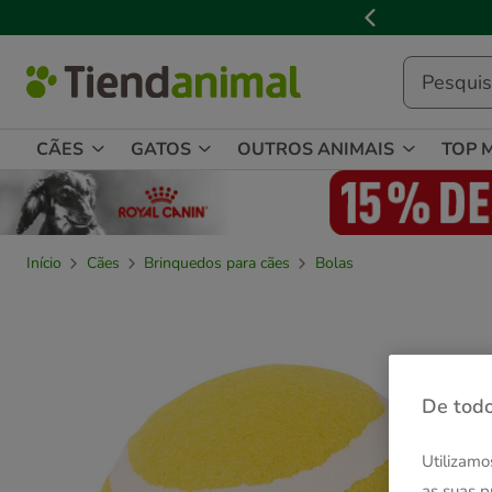
2
de
3,
mensagem,
CÃES
GATOS
OUTROS ANIMAIS
TOP 
Início
Cães
Brinquedos para cães
Bolas
De todo
Utilizamo
as suas p