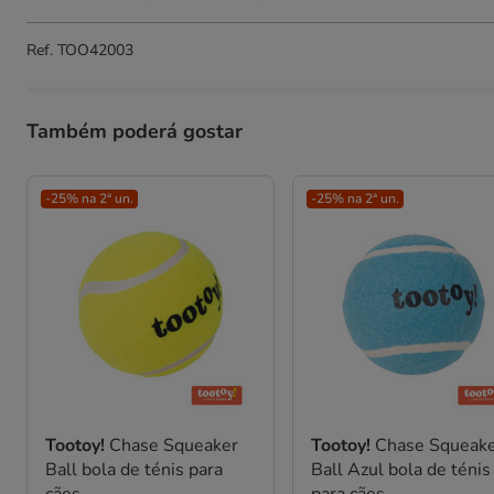
Ref.
TOO42003
Também poderá gostar
-25% na 2ª un.
-25% na 2ª un.
Tootoy!
Chase Squeaker
Tootoy!
Chase Squeak
Ball bola de ténis para
Ball Azul bola de ténis
cães
para cães