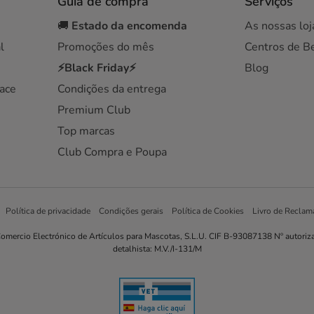
Guia de compra
Serviços
🚚
Estado da encomenda
As nossas loj
l
Promoções do mês
Centros de B
⚡Black Friday⚡
Blog
ace
Condições da entrega
Premium Club
Top marcas
Club Compra e Poupa
Política de privacidade
Condições gerais
Política de Cookies
Livro de Reclam
omercio Electrónico de Artículos para Mascotas, S.L.U. CIF B-93087138 Nº autoriz
detalhista: M.V./I-131/M