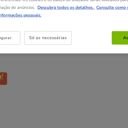
1.49€
zação de anúncios.
Descubra todos os detalhes.
Consulte como 
informações pessoais.
Não perca esta promoção
-25% na 2ª un
Com cupão numa seleção de
Só as necessárias
Ac
igurar
alimentação, higiene e acessórios.
Ver condições
Cupão:
SUPER25
Copiar