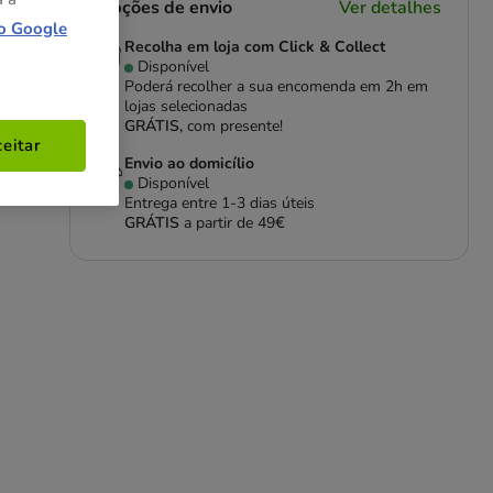
Opções de envio
Ver detalhes
o Google
Recolha em loja com Click & Collect
Disponível
Poderá recolher a sua encomenda em 2h em
lojas selecionadas
GRÁTIS,
com presente!
eitar
Envio ao domicílio
Disponível
Entrega entre
1-3 dias úteis
GRÁTIS
a partir de 49€