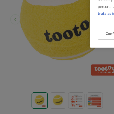
personali
trata as 
Conf