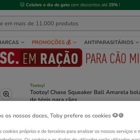
🐱
Celebre o dia do gato
com descontos até
25%
!
MARCAS
PROMOÇÕES 💰
ANTIPARASITÁRIOS
Tootoy!
Tootoy! Chase Squeaker Ball Amarela bol
de ténis para cães
(5)
1 avaliações
|
Ver descrição
s os nossos doces, Toby prefere os cookies 🐶🍪
Quantidades:
1 ud.
-25% na 2ª un.
s cookies próprios e de terceiros para analisar os nossos serviços e
1 ud.
referências. Os cookies e os dados do utilizador serão utilizados par