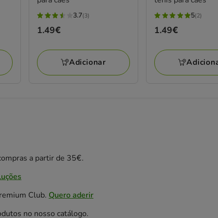
3.7
5
(3)
(2)
3.7
5
Preço
1.49€
Preço
1.49€
estrelas
estrelas
1.49€
1.49€
com
com
3
2
Adicionar
Adicion
avaliações
avaliações
ompras a partir de 35€.
luções
Premium Club.
Quero aderir
odutos no nosso catálogo.