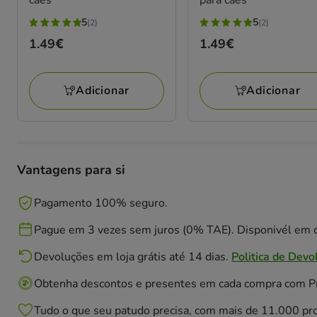
5
5
(2)
(2)
5
5
Preço
1.49€
Preço
1.49€
estrelas
estrelas
1.49€
1.49€
com
com
2
2
Adicionar
Adicionar
avaliações
avaliações
Vantagens para si
Pagamento 100% seguro.
Pague em 3 vezes sem juros (0% TAE). Disponivél em c
Devoluções em loja grátis até 14 dias.
Politica de Devo
Obtenha descontos e presentes em cada compra com 
Tudo o que seu patudo precisa, com mais de 11.000 pr