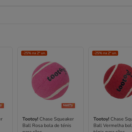
-25% na 2ª un.
-25% na 2ª un.
er
Tootoy!
Chase Squeaker
Tootoy!
Chase Sq
Ball Rosa bola de ténis
Ball Vermelha bol
para cães
ténis para cães