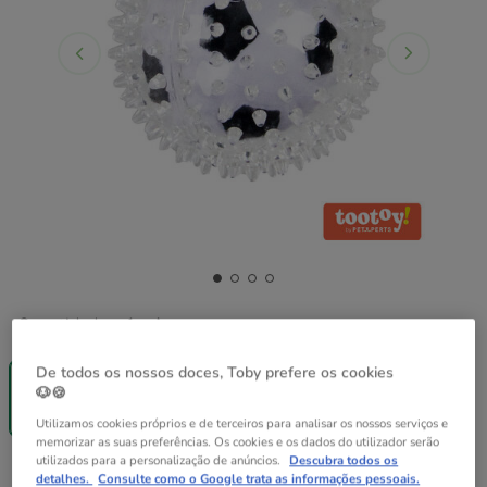
Quantidades:
1 ud.
-25% na 2ª
De todos os nossos doces, Toby prefere os cookies
un.
🐶🍪
1 ud.
3.99€
Utilizamos cookies próprios e de terceiros para analisar os nossos serviços e
memorizar as suas preferências. Os cookies e os dados do utilizador serão
utilizados para a personalização de anúncios.
Descubra todos os
3.99€
Preço 3.99€
detalhes.
Consulte como o Google trata as informações pessoais.