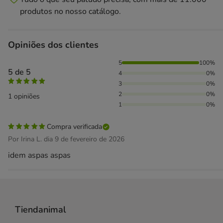
produtos no nosso catálogo.
Opiniões dos clientes
100% das pessoas avaliaram com 5 estrelas,
5
100%
5 de 5
4
0%
3
0%
2
0%
1 opiniões
1
0%
Compra verificada
Por Irina L. dia 9 de fevereiro de 2026
idem aspas aspas
Tiendanimal