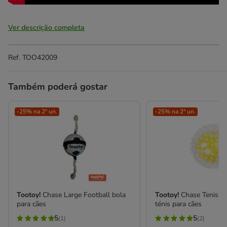
Ver descrição completa
Ref.
TOO42009
Também poderá gostar
-25% na 2ª un.
-25% na 2ª un.
Tootoy!
Chase Large Football bola
Tootoy!
Chase Tenis Ba
para cães
ténis para cães
5
5
(1)
(2)
5
5