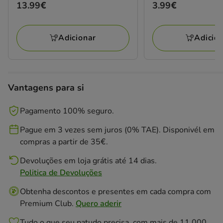
Preço
13.99€
Preço
3.99€
estrelas
estrelas
13.99€
3.99€
com
com
1
2
Adicionar
Adicio
avaliações
avaliações
Vantagens para si
Pagamento 100% seguro.
Pague em 3 vezes sem juros (0% TAE). Disponivél em
compras a partir de 35€.
Devoluções em loja grátis até 14 dias.
Politica de Devoluções
Obtenha descontos e presentes em cada compra com
Premium Club.
Quero aderir
Tudo o que seu patudo precisa, com mais de 11.000