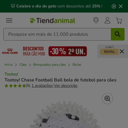
2
🐱
Celebre o dia do gato
com descontos até
25%
!
de
3,
mensagem,
Início
Cães
Brinquedos para cães
Bolas
Tootoy!
Tootoy! Chase Football Ball bola de futebol para cães
(5)
1 avaliações
|
Ver descrição