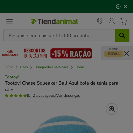
2
🐱
Celebre o dia do gato
com descontos até
25%
!
de
3,
mensagem,
Início
Cães
Brinquedos para cães
Bolas
Tootoy!
Tootoy! Chase Squeaker Ball Azul bola de ténis para
cães
(5)
2 avaliações
|
Ver descrição