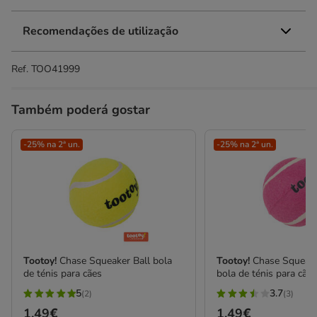
Recomendações de utilização
Ref.
TOO41999
Também poderá gostar
-25% na 2ª un.
-25% na 2ª un.
Tootoy!
Chase Squeaker Ball bola
Tootoy!
Chase Squeake
de ténis para cães
bola de ténis para cãe
5
3.7
(2)
(3)
5
3.7
Preço
1.49€
Preço
1.49€