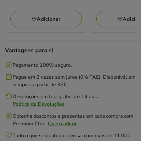
estrelas
estrelas
1.49€
1.49€
com
com
2
3
Adicionar
Adicio
avaliações
avaliações
Vantagens para si
Pagamento 100% seguro.
Pague em 3 vezes sem juros (0% TAE). Disponivél em
compras a partir de 35€.
Devoluções em loja grátis até 14 dias.
Politica de Devoluções
Obtenha descontos e presentes em cada compra com
Premium Club.
Quero aderir
Tudo o que seu patudo precisa, com mais de 11.000