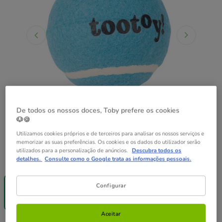
De todos os nossos doces, Toby prefere os cookies
🐶🍪
Utilizamos cookies próprios e de terceiros para analisar os nossos serviços e
memorizar as suas preferências. Os cookies e os dados do utilizador serão
utilizados para a personalização de anúncios.
Descubra todos os
Quantidades:
1 ud.
detalhes.
Consulte como o Google trata as informações pessoais.
-25% na 2ª
un.
Configurar
1 ud.
1.49€
Aceitar