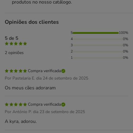
produtos no nosso catálogo.
Opiniões dos clientes
100% das pessoas avaliaram com 5 estrelas,
5
100%
5 de 5
4
0%
3
0%
2
0%
2 opiniões
1
0%
Compra verificada
Por Pastelaria E. dia 24 de setembro de 2025
Os meus cães adoraram
Compra verificada
Por António P. dia 23 de setembro de 2025
A kyra, adorou.