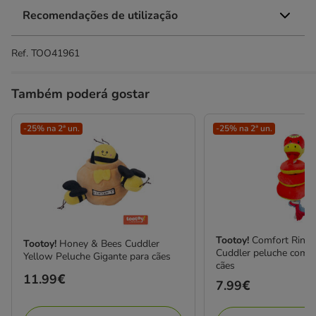
Recomendações de utilização
Ref.
TOO41961
Também poderá gostar
-25% na 2ª un.
-25% na 2ª un.
Tootoy!
Comfort Ring
Tootoy!
Honey & Bees Cuddler
Cuddler peluche com c
Yellow Peluche Gigante para cães
cães
Preço
11.99€
Preço
7.99€
11.99€
7.99€