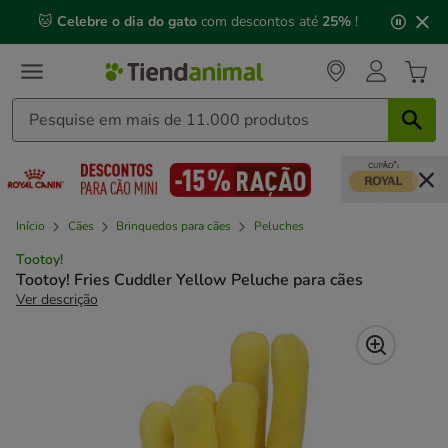
2
🐱
Celebre o dia do gato
com descontos até
25%
!
de
3,
mensagem,
Início
Cães
Brinquedos para cães
Peluches
Tootoy!
Tootoy! Fries Cuddler Yellow Peluche para cães
Ver descrição