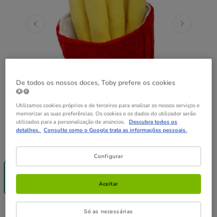
De todos os nossos doces, Toby prefere os cookies
🐶🍪
Utilizamos cookies próprios e de terceiros para analisar os nossos serviços e
memorizar as suas preferências. Os cookies e os dados do utilizador serão
utilizados para a personalização de anúncios.
Descubra todos os
detalhes.
Consulte como o Google trata as informações pessoais.
Quantidades:
1 ud.
Configurar
-25% na 2ª
un.
1 ud.
Aceitar
6.99€
6.99€
Preço 6.99€
Só as necessárias