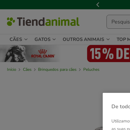
2
de
3,
mensagem,
CÃES
GATOS
OUTROS ANIMAIS
TOP 
Início
Cães
Brinquedos para cães
Peluches
De todo
Utilizamo
as suas p