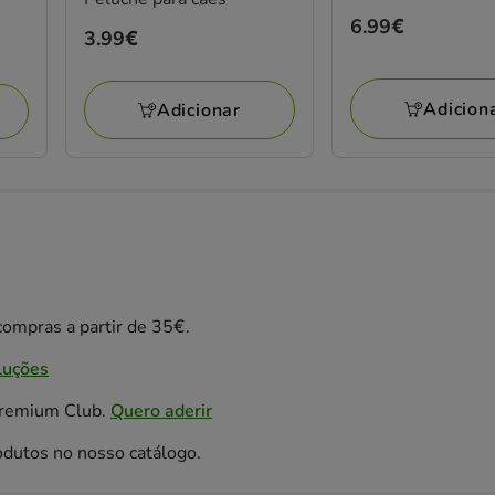
Preço
6.99€
Preço
3.99€
6.99€
3.99€
Adicion
Adicionar
ompras a partir de 35€.
luções
Premium Club.
Quero aderir
odutos no nosso catálogo.