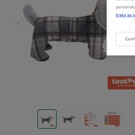
personali
trata as 
Conf