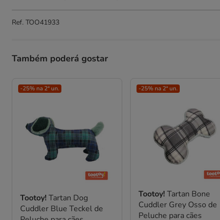
Ref.
TOO41933
Também poderá gostar
-25% na 2ª un.
-25% na 2ª un.
Tootoy!
Tartan Bone
Tootoy!
Tartan Dog
Cuddler Grey Osso de
Cuddler Blue Teckel de
Peluche para cães
Peluche para cães