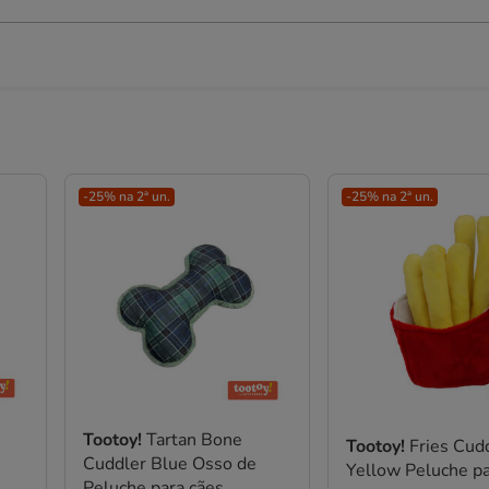
-25% na 2ª un.
-25% na 2ª un.
Tootoy!
Tartan Bone
Tootoy!
Fries Cud
Cuddler Blue Osso de
Yellow Peluche pa
Peluche para cães