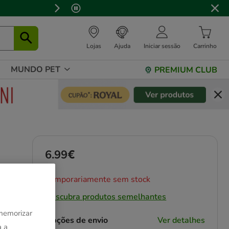
Lojas
Ajuda
Iniciar sessão
Carrinho
MUNDO PET
PREMIUM CLUB
6.99€
Preço 6.99€
Temporariamente sem stock
Descubra produtos semelhantes
 memorizar
Opções de envio
Ver detalhes
a a