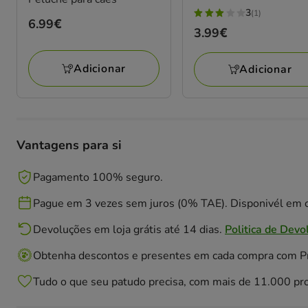
3
(1)
3
Preço
6.99€
Preço
3.99€
estrelas
6.99€
3.99€
com
Adicionar
Adicionar
1
avaliações
Vantagens para si
Pagamento 100% seguro.
Pague em 3 vezes sem juros (0% TAE). Disponivél em c
Devoluções em loja grátis até 14 dias.
Politica de Devo
Obtenha descontos e presentes em cada compra com 
Tudo o que seu patudo precisa, com mais de 11.000 pr