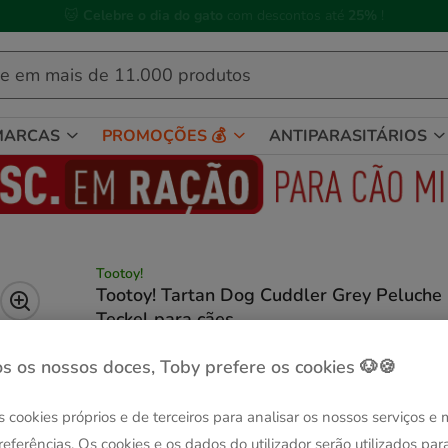
🐱
Celebre o dia do gato
com descontos até
25%
!
MARCAS
PROMOÇÕES 💰
ANTIPARASITÁRIOS
Tootoy!
Tootoy! Tartan Dog Cuddler Grey Peluche
Teckel para cães
(5)
1 avaliações
|
Ver descrição
s os nossos doces, Toby prefere os cookies 🐶🍪
Quantidades:
1 ud.
Sem Stock
s cookies próprios e de terceiros para analisar os nossos serviços e
1 ud.
referências. Os cookies e os dados do utilizador serão utilizados par