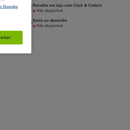
Recolha em loja com Click & Collect
o Google
Não disponível
Envio ao domicílio
Não disponível
eitar