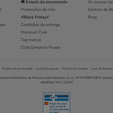
🚚
Estado da encomenda
As nossas loj
l
Promoções do mês
Centros de B
⚡Black Friday⚡
Blog
ace
Condições da entrega
Premium Club
Top marcas
Club Compra e Poupa
Política de privacidade
Condições gerais
Política de Cookies
Livro de Reclam
omercio Electrónico de Artículos para Mascotas, S.L.U. CIF B-93087138 Nº autoriz
detalhista: M.V./I-131/M