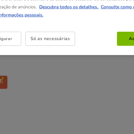
6.99€
zação de anúncios.
Descubra todos os detalhes.
Consulte como 
informações pessoais.
Não perca esta promoção
-25% na 2ª un
Com cupão numa seleção de
Só as necessárias
Ac
igurar
alimentação, higiene e acessórios.
Ver condições
Cupão:
SUPER25
Copiar