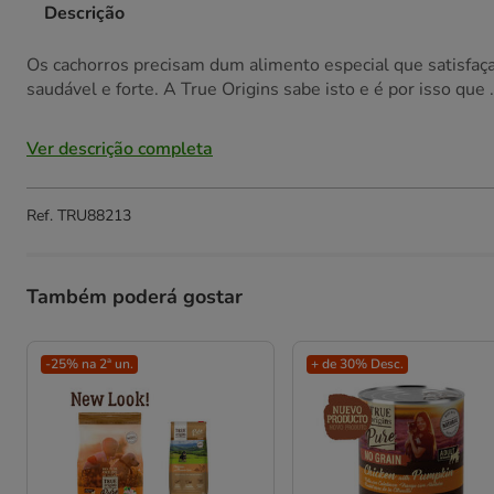
Descrição
Os cachorros precisam dum alimento especial que satisfaça
saudável e forte. A True Origins sabe isto e é por isso que .
Ver descrição completa
Ref.
TRU88213
Também poderá gostar
-25% na 2ª un.
+ de 30% Desc.