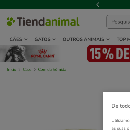
2
de
3,
mensagem,
CÃES
GATOS
OUTROS ANIMAIS
TOP 
Início
Cães
Comida húmida
De todo
Utilizamo
as suas p