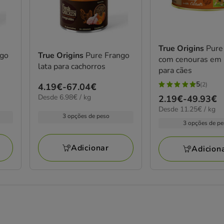
True Origins
Pure
ngo
True Origins
Pure Frango
com cenouras em 
lata para cachorros
para cães
5
(2)
Preço
4.19€
-
67.04€
5
6.98€
Desde 6.98€ / kg
de
Preço
2.19€
-
49.93€
estrelas
por
11.25€
Desde 11.25€ / kg
4.19€
de
com
kg
3 opções de peso
por
a
2.19€
3 opções de p
2
kg
67.04€
a
avaliações
49.93€
Adicionar
Adicion