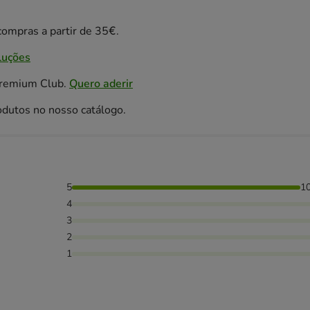
ompras a partir de 35€.
luções
Premium Club.
Quero aderir
odutos no nosso catálogo.
5
1
4
3
2
1