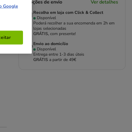
Opções de envio
Ver detalhes
o Google
Recolha em loja com Click & Collect
Disponível
Poderá recolher a sua encomenda em 2h em
lojas selecionadas
GRÁTIS,
com presente!
eitar
Envio ao domicílio
Disponível
Entrega entre
1-3 dias úteis
GRÁTIS
a partir de 49€