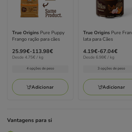
True Origins
Pure Puppy
True Origins
Pure Fra
Frango ração para cães
lata para Cães
Preço
25.99€
-
113.98€
Preço
4.19€
-
67.04€
4.75€
6.98€
Desde 4.75€ / kg
Desde 6.98€ / kg
de
de
por
por
25.99€
4.19€
kg
kg
4 opções de peso
3 opções de peso
a
a
113.98€
67.04€
Adicionar
Adicionar
Vantagens para si