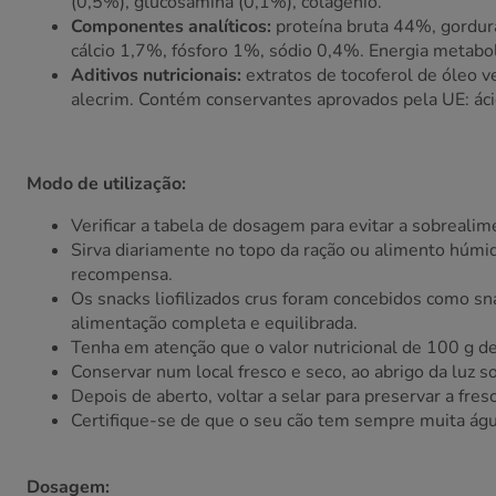
(0,5%), glucosamina (0,1%), colagénio.
Componentes analíticos:
proteína bruta 44%, gordur
cálcio 1,7%, fósforo 1%, sódio 0,4%. Energia metabol
Aditivos nutricionais:
extratos de tocoferol de óleo ve
alecrim. Contém conservantes aprovados pela UE: ácid
Modo de utilização:
Verificar a tabela de dosagem para evitar a sobreali
Sirva diariamente no topo da ração ou alimento húmi
recompensa.
Os snacks liofilizados crus foram concebidos como s
alimentação completa e equilibrada.
Tenha em atenção que o valor nutricional de 100 g de 
Conservar num local fresco e seco, ao abrigo da luz so
Depois de aberto, voltar a selar para preservar a fres
Certifique-se de que o seu cão tem sempre muita águ
Dosagem: