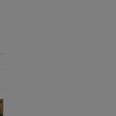
Até - 8€!
Até - 8€!