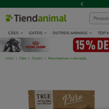
3
📢
Cl
de
3,
mensagem,
CÃES
GATOS
OUTROS ANIMAIS
TOP 
Início
Cães
Snacks
Recompensas e educação