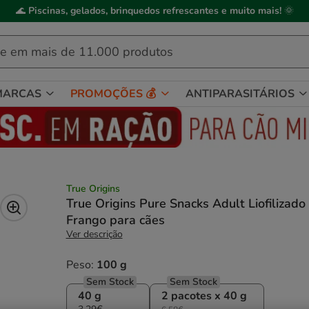
ick&Collect
: compre online, recolha em
2h
, mediante disponibilidade de
MARCAS
PROMOÇÕES 💰
ANTIPARASITÁRIOS
True Origins
True Origins Pure Snacks Adult Liofilizado
Frango para cães
Ver descrição
Peso:
100 g
Sem Stock
Sem Stock
40 g
2 pacotes x 40 g