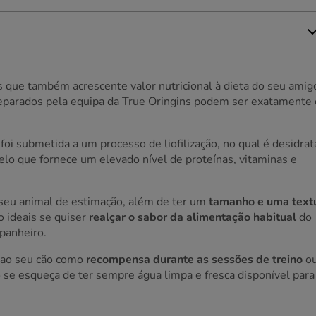
s que também acrescente valor nutricional à dieta do seu amig
parados pela equipa da True Oringins podem ser exatamente 
foi submetida a um processo de liofilização, no qual é desidra
pelo que fornece um elevado nível de proteínas, vitaminas e
o seu animal de estimação, além de ter um
tamanho e uma text
 ideais se quiser
realçar o sabor da alimentação habitual
do
mpanheiro.
 ao seu cão como
recompensa durante as sessões de treino
o
 se esqueça de ter sempre água limpa e fresca disponível para