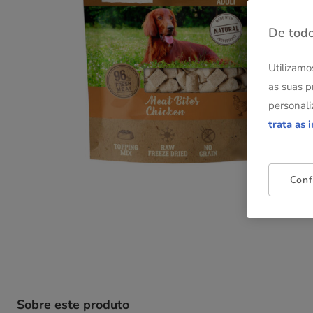
De todo
Utilizamo
as suas p
personali
trata as 
Conf
Sobre este produto