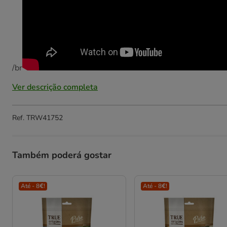
/br
Ver descrição completa
Ref.
TRW41752
Também poderá gostar
Até - 8€!
Até - 8€!