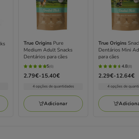
True Origins
Pure
True Origins
Snac
cks
Medium Adult Snacks
Dentários Mini Ad
Dentários para cães
para cães
5
4.8
(6)
(8)
5
4.8
Preço
2.79€
-
15.40€
Preço
2.29€
-
12.64€
estrelas
estrelas
de
de
com
com
4 opções de quantidades
4 opções de quant
2.79€
2.29€
6
8
a
a
avaliações
avaliações
Adicionar
Adicion
15.40€
12.64€