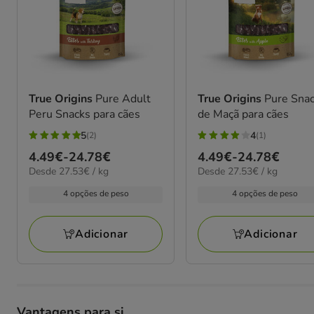
True Origins
Pure Adult
True Origins
Pure Sna
Peru Snacks para cães
de Maçã para cães
5
4
(2)
(1)
5
4
Preço
4.49€
-
24.78€
Preço
4.49€
-
24.78€
estrelas
estrelas
27.53€
27.53€
Desde 27.53€ / kg
Desde 27.53€ / kg
de
de
com
com
por
por
4.49€
4.49€
2
1
4 opções de peso
4 opções de peso
kg
kg
a
a
avaliações
avaliações
24.78€
24.78€
Adicionar
Adicionar
Vantagens para si