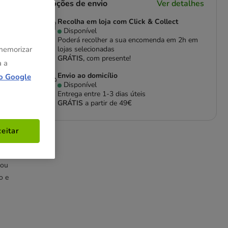
Opções de envio
Ver detalhes
Recolha em loja com Click & Collect
Disponível
Poderá recolher a sua encomenda em 2h em
 memorizar
lojas selecionadas
GRÁTIS,
com presente!
a a
Envio ao domicílio
o Google
Disponível
Entrega entre
1-3 dias úteis
GRÁTIS
a partir de 49€
eitar
 ou
o e