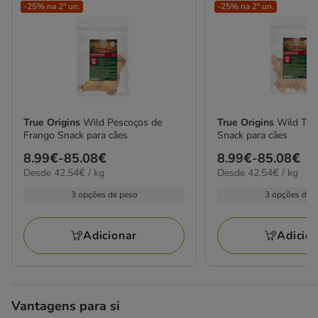
-25% na 2ª un.
-25% na 2ª un.
True Origins
Wild Pescoços de
True Origins
Wild Tir
Frango Snack para cães
Snack para cães
Preço
8.99€
-
85.08€
Preço
8.99€
-
85.08€
42.54€
42.54€
Desde 42.54€ / kg
Desde 42.54€ / kg
de
de
por
por
8.99€
8.99€
3 opções de peso
3 opções de 
kg
kg
a
a
85.08€
85.08€
Adicionar
Adicio
Vantagens para si