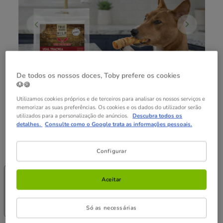
De todos os nossos doces, Toby prefere os cookies
🐶🍪
Utilizamos cookies próprios e de terceiros para analisar os nossos serviços e
memorizar as suas preferências. Os cookies e os dados do utilizador serão
utilizados para a personalização de anúncios.
Descubra todos os
detalhes.
Consulte como o Google trata as informações pessoais.
Formato:
Pack 10 uds.
Configurar
-25% na 2ª
-25% na 2ª
Pack
un.
un.
Poupança
Aceitar
Pack 4 uds.
Pack 10 uds.
Pack 40 uds.
89.56€
8.99€
22.39€
85.08€
Só as necessárias
(44.95€ / kg)
(44.78€ / kg)
(42.54€ / kg)