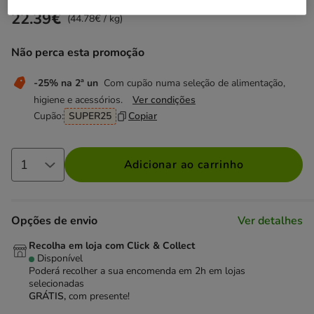
22.39€
Preço 22.39€, 44.78 EUR por kg
(44.78€ / kg)
Não perca esta promoção
-25% na 2ª un
Com cupão numa seleção de alimentação,
higiene e acessórios.
Ver condições
Cupão:
SUPER25
Copiar
Adicionar ao carrinho
Opções de envio
Ver detalhes
Recolha em loja com Click & Collect
Disponível
Poderá recolher a sua encomenda em 2h em lojas
selecionadas
GRÁTIS,
com presente!