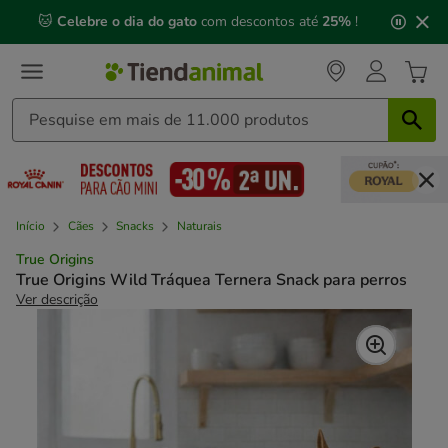
2
🐱
Celebre o dia do gato
com descontos até
25%
!
de
3,
mensagem,
Início
Cães
Snacks
Naturais
True Origins
True Origins Wild Tráquea Ternera Snack para perros
Ver descrição