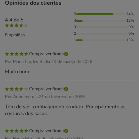
Opiniões dos clientes
74% das pessoas avaliaram com 5 estrelas, 13% das pessoa
5
74%
4.4 de 5
4
13%
3
0%
2
0%
8 opiniões
1
13%
Compra verificada
Por Maria Lurdes R. dia 20 de março de 2026
Muito bom
Compra verificada
Por Anónimo dia 21 de fevereiro de 2026
Tem de ver a embagem do produto. Principalmente as
costuras dos sacos
Compra verificada
Por Paula M. dia 9 de setembro de 2025