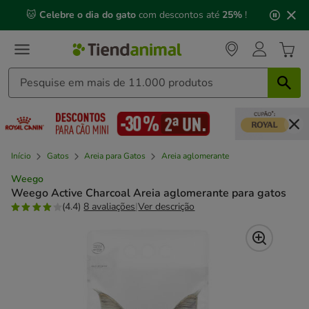
2
🐱
Celebre o dia do gato
com descontos até
25%
!
de
3,
mensagem,
Início
Gatos
Areia para Gatos
Areia aglomerante
Weego
Weego Active Charcoal Areia aglomerante para gatos
(4.4)
8 avaliações
|
Ver descrição