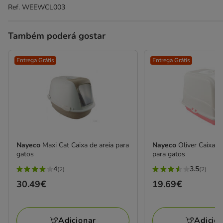
Ref.
WEEWCL003
Também poderá gostar
Entrega Grátis
Entrega Grátis
Nayeco
Maxi Cat Caixa de areia para
Nayeco
Oliver Caixa d
gatos
para gatos
4
3.5
(2)
(2)
4
3.5
Preço
30.49€
Preço
19.69€
estrelas
estrelas
30.49€
19.69€
com
com
2
2
Adicionar
Adicio
avaliações
avaliações