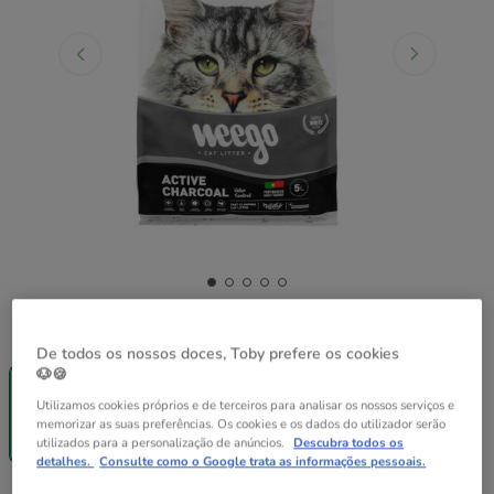
Formato:
5 L
De todos os nossos doces, Toby prefere os cookies
Entrega
Entrega
🐶🍪
Grátis
Grátis
5 L
15 L
Utilizamos cookies próprios e de terceiros para analisar os nossos serviços e
7.49€
16.99€
memorizar as suas preferências. Os cookies e os dados do utilizador serão
(1.50€ / l)
(1.13€ / l)
utilizados para a personalização de anúncios.
Descubra todos os
detalhes.
Consulte como o Google trata as informações pessoais.