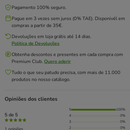
Pagamento 100% seguro.
Pague em 3 vezes sem juros (0% TAE). Disponivél em
compras a partir de 35€.
Devoluções em loja grátis até 14 dias.
Politica de Devoluções
Obtenha descontos e presentes em cada compra com
Premium Club.
Quero aderir
Tudo o que seu patudo precisa, com mais de 11.000
produtos no nosso catálogo.
Opiniões dos clientes
100% das pessoas avaliaram com 5 estrelas,
5
100%
5 de 5
4
0%
3
0%
2
0%
1 opiniões