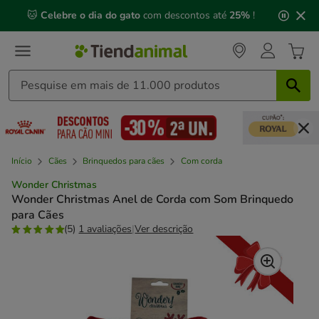
2
🐱
Celebre o dia do gato
com descontos até
25%
!
de
3,
mensagem,
Início
Cães
Brinquedos para cães
Com corda
Wonder Christmas
Wonder Christmas Anel de Corda com Som Brinquedo
para Cães
(5)
1 avaliações
|
Ver descrição