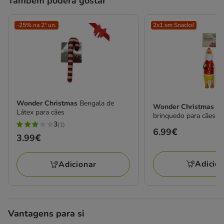
Também poderá gostar
-25% na 2ª un.
2x1 em Snacks!
Wonder Christmas
Bengala de
Wonder Christmas
Fr
Látex para cães
brinquedo para cães
3
(1)
3
Preço
6.99€
Preço
3.99€
estrelas
6.99€
3.99€
com
Adicio
Adicionar
1
avaliações
Vantagens para si