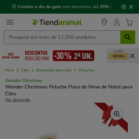
2
🐱
Celebre o dia do gato
com descontos até
25%
!
de
3,
mensagem,
Início
Cães
Brinquedos para cães
Peluches
Wonder Christmas
Wonder Christmas Peluche Floco de Neve de Natal para
Cães
Ver descrição