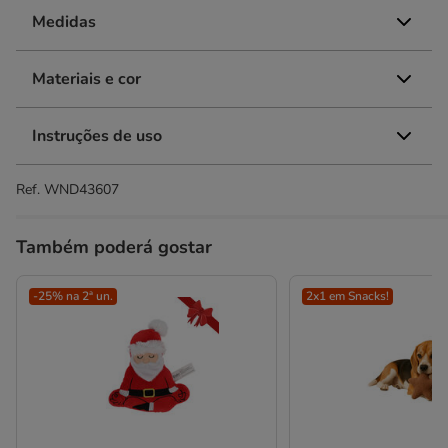
Medidas
Materiais e cor
Instruções de uso
Ref.
WND43607
Também poderá gostar
-25% na 2ª un.
2x1 em Snacks!