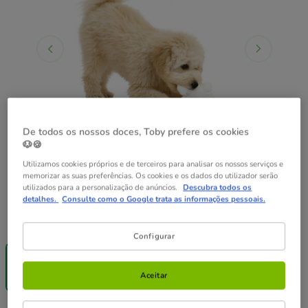
De todos os nossos doces, Toby prefere os cookies
🐶🍪
Utilizamos cookies próprios e de terceiros para analisar os nossos serviços e
memorizar as suas preferências. Os cookies e os dados do utilizador serão
utilizados para a personalização de anúncios.
Descubra todos os
detalhes.
Consulte como o Google trata as informações pessoais.
Composição:
1 ud.
Configurar
2x1 em
Snacks!
1 ud.
Aceitar
5.99€