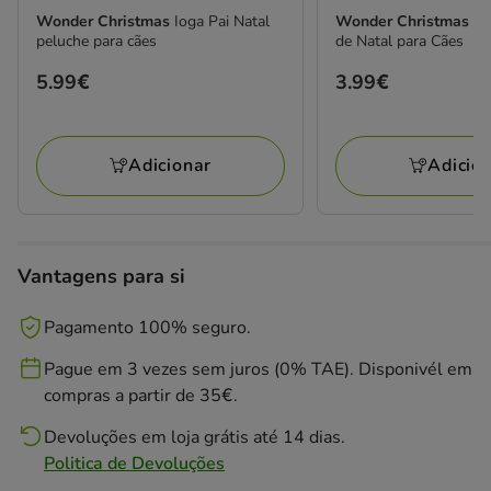
Wonder Christmas
Ioga Pai Natal
Wonder Christmas
Pe
peluche para cães
de Natal para Cães
Preço
5.99€
Preço
3.99€
5.99€
3.99€
Adicionar
Adicio
Vantagens para si
Pagamento 100% seguro.
Pague em 3 vezes sem juros (0% TAE). Disponivél em
compras a partir de 35€.
Devoluções em loja grátis até 14 dias.
Politica de Devoluções