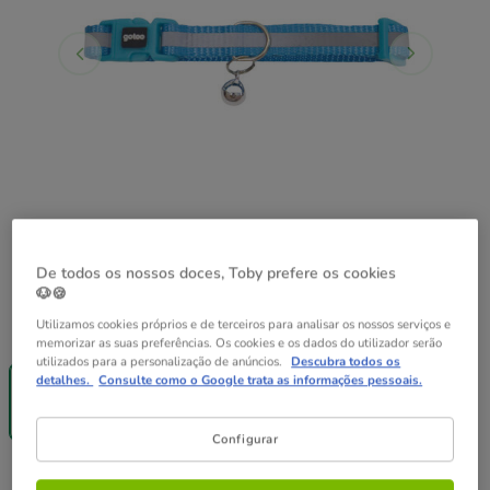
De todos os nossos doces, Toby prefere os cookies
🐶🍪
Guia de tamanhos
Tamanho:
20 - 30 cm
Utilizamos cookies próprios e de terceiros para analisar os nossos serviços e
memorizar as suas preferências. Os cookies e os dados do utilizador serão
Entrega
utilizados para a personalização de anúncios.
Descubra todos os
detalhes.
Consulte como o Google trata as informações pessoais.
Grátis
20 - 30 cm
6.99€
Configurar
6.99€
Preço 6.99€