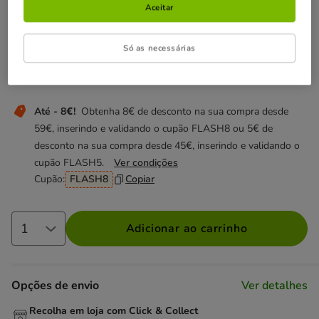
Aceitar
Não perca estas promoções!
Só as necessárias
Entrega Grátis
Direto na compra de referências para gato
com um valor igual ou superior a 39€.
Ver condições
Até - 8€!
Obtenha 8€ de desconto na sua compra desde
59€, inserindo e validando o cupão FLASH8 ou 5€ de
desconto na sua compra desde 45€, inserindo e validando o
cupão FLASH5.
Ver condições
Cupão:
FLASH8
Copiar
Adicionar ao carrinho
Opções de envio
Ver detalhes
Recolha em loja com Click & Collect