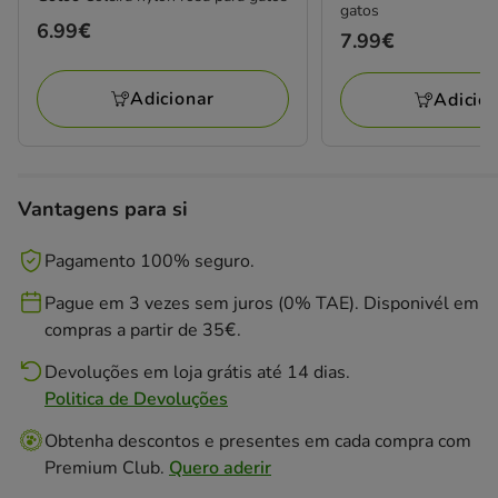
gatos
Preço
6.99€
Preço
7.99€
6.99€
7.99€
Adicionar
Adicio
Vantagens para si
Pagamento 100% seguro.
Pague em 3 vezes sem juros (0% TAE). Disponivél em
compras a partir de 35€.
Devoluções em loja grátis até 14 dias.
Politica de Devoluções
Obtenha descontos e presentes em cada compra com
Premium Club.
Quero aderir