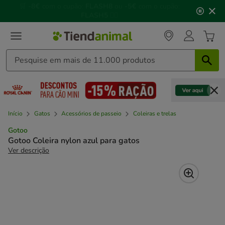
2
🌊
Piscinas, gelados, brinquedos refrescantes e muito
de
mais!
🌞
3,
mensagem,
Início
Gatos
Acessórios de passeio
Coleiras e trelas
Gotoo
Gotoo Coleira nylon azul para gatos
Ver descrição