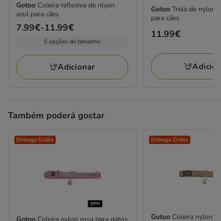
Gotoo
Coleira reflexiva de nlyon
Gotoo
Trela de nylon r
azul para cães
para cães
Preço
7.99€
-
11.99€
Preço
11.99€
de
5 opções de tamanho
11.99€
7.99€
a
Adicio
Adicionar
11.99€
Também poderá gostar
Entrega Grátis
Entrega Grátis
Gotoo
Coleira nylon c
Gotoo
Coleira nylon rosa para gatos