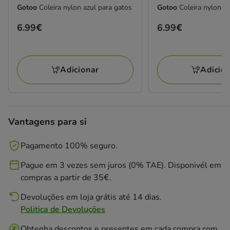
Gotoo
Coleira nylon azul para gatos
Gotoo
Coleira nylon r
Preço
6.99€
Preço
6.99€
6.99€
6.99€
Adicionar
Adicio
Vantagens para si
Pagamento 100% seguro.
Pague em 3 vezes sem juros (0% TAE). Disponivél em
compras a partir de 35€.
Devoluções em loja grátis até 14 dias.
Politica de Devoluções
Obtenha descontos e presentes em cada compra com