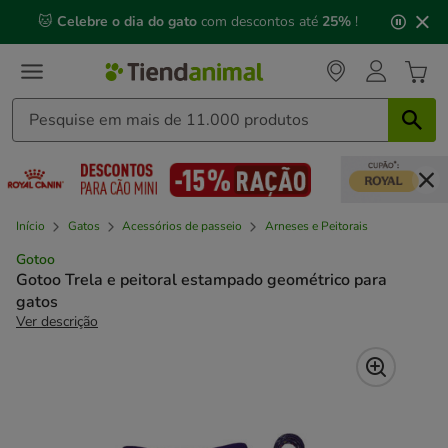
2
🐱
Celebre o dia do gato
com descontos até
25%
!
de
3,
mensagem,
Início
Gatos
Acessórios de passeio
Arneses e Peitorais
Gotoo
Gotoo Trela e peitoral estampado geométrico para
gatos
Ver descrição