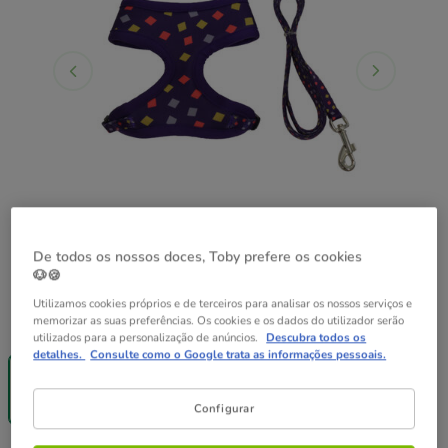
De todos os nossos doces, Toby prefere os cookies
🐶🍪
Utilizamos cookies próprios e de terceiros para analisar os nossos serviços e
Guia de tamanhos
Tamanho:
S - M
memorizar as suas preferências. Os cookies e os dados do utilizador serão
utilizados para a personalização de anúncios.
Descubra todos os
Entrega
detalhes.
Consulte como o Google trata as informações pessoais.
Grátis
S - M
12.99€
Configurar