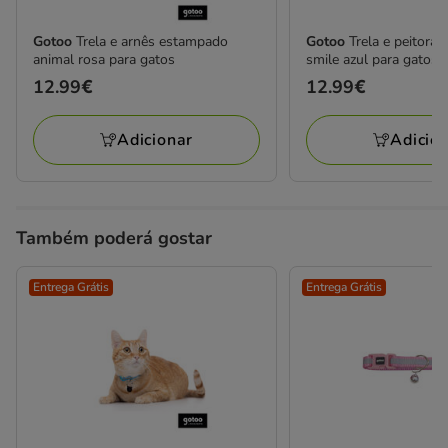
Gotoo
Trela e arnês estampado
Gotoo
Trela e peitora
animal rosa para gatos
smile azul para gatos
Preço
12.99€
Preço
12.99€
12.99€
12.99€
Adicionar
Adicio
Também poderá gostar
Entrega Grátis
Entrega Grátis