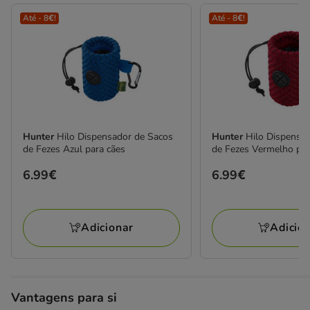
Até - 8€!
Até - 8€!
Hunter
Hilo Dispensador de Sacos
Hunter
Hilo Dispensa
de Fezes Azul para cães
de Fezes Vermelho par
Preço
6.99€
Preço
6.99€
6.99€
6.99€
Adicionar
Adicio
Vantagens para si