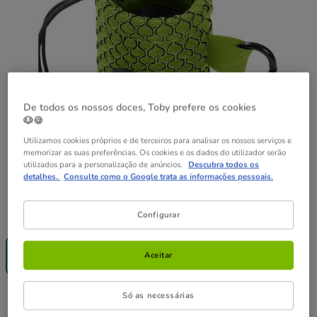
De todos os nossos doces, Toby prefere os cookies
🐶🍪
Utilizamos cookies próprios e de terceiros para analisar os nossos serviços e
memorizar as suas preferências. Os cookies e os dados do utilizador serão
utilizados para a personalização de anúncios.
Descubra todos os
detalhes.
Consulte como o Google trata as informações pessoais.
Guia de tamanhos
Tamanho:
9.5 x 5 cm
Configurar
Até - 8€!
9.5 x 5 cm
Aceitar
6.99€
Só as necessárias
6.99€
Preço 6.99€