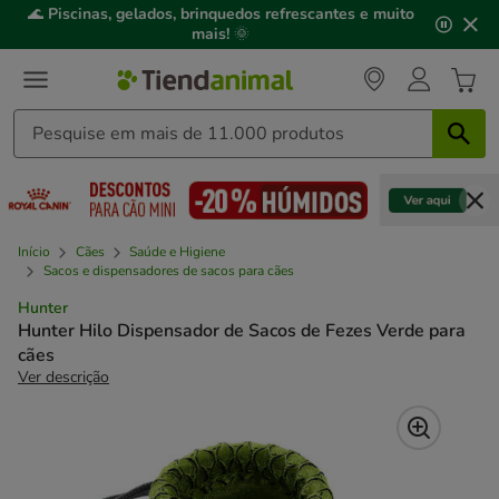
2
🌊
Piscinas, gelados, brinquedos refrescantes e muito
de
mais!
🌞
3,
mensagem,
Início
Cães
Saúde e Higiene
Sacos e dispensadores de sacos para cães
Hunter
Hunter Hilo Dispensador de Sacos de Fezes Verde para
cães
Ver descrição